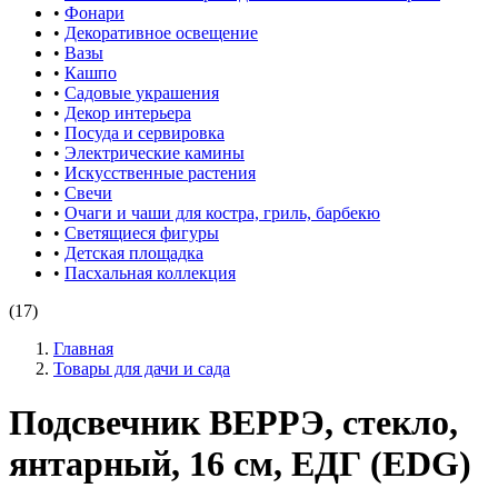
•
Фонари
•
Декоративное освещение
•
Вазы
•
Кашпо
•
Садовые украшения
•
Декор интерьера
•
Посуда и сервировка
•
Электрические камины
•
Искусственные растения
•
Свечи
•
Очаги и чаши для костра, гриль, барбекю
•
Светящиеся фигуры
•
Детская площадка
•
Пасхальная коллекция
(17)
Главная
Товары для дачи и сада
Подсвечник ВЕРРЭ, стекло,
янтарный, 16 см, ЕДГ (EDG)