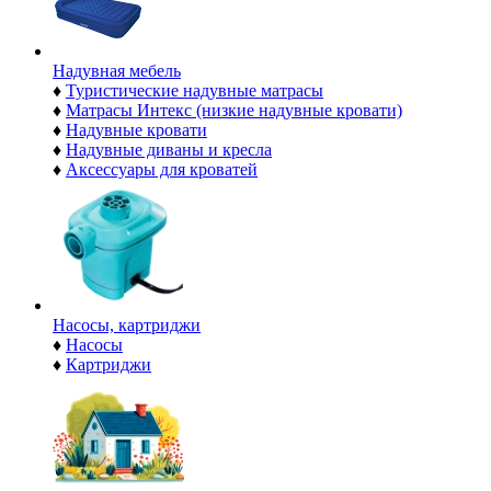
Надувная мебель
♦
Туристические надувные матрасы
♦
Матрасы Интекс (низкие надувные кровати)
♦
Надувные кровати
♦
Надувные диваны и кресла
♦
Аксессуары для кроватей
Насосы, картриджи
♦
Насосы
♦
Картриджи