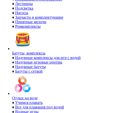
♦
Лестницы
♦
Подсветка
♦
Насосы
♦
Запчасти и комплектующие
♦
Приятные мелочи
♦
Ремкомплекты
Батуты, комплексы
♦
Надувные комплексы для игр с водой
♦
Надувные игровые центры
♦
Надувные батуты
♦
Батуты с сеткой
Отдых на воде
♦
Учимся плавать
♦
Все для плавания под водой
♦
Водные игры