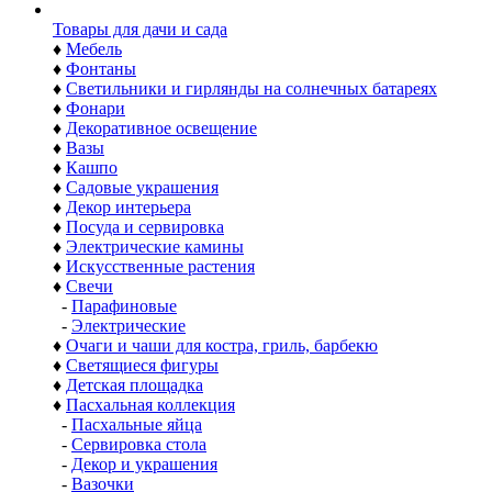
Товары для дачи и сада
♦
Мебель
♦
Фонтаны
♦
Светильники и гирлянды на солнечных батареях
♦
Фонари
♦
Декоративное освещение
♦
Вазы
♦
Кашпо
♦
Садовые украшения
♦
Декор интерьера
♦
Посуда и сервировка
♦
Электрические камины
♦
Искусственные растения
♦
Свечи
-
Парафиновые
-
Электрические
♦
Очаги и чаши для костра, гриль, барбекю
♦
Светящиеся фигуры
♦
Детская площадка
♦
Пасхальная коллекция
-
Пасхальные яйца
-
Сервировка стола
-
Декор и украшения
-
Вазочки