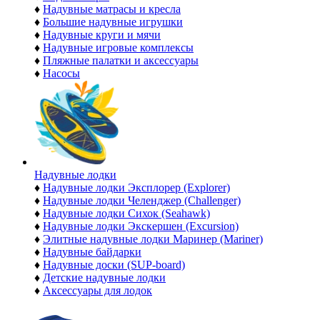
♦
Надувные матрасы и кресла
♦
Большие надувные игрушки
♦
Надувные круги и мячи
♦
Надувные игровые комплексы
♦
Пляжные палатки и аксессуары
♦
Насосы
Надувные лодки
♦
Надувные лодки Эксплорер (Explorer)
♦
Надувные лодки Челенджер (Challenger)
♦
Надувные лодки Сихок (Seahawk)
♦
Надувные лодки Экскершен (Excursion)
♦
Элитные надувные лодки Маринер (Mariner)
♦
Надувные байдарки
♦
Надувные доски (SUP-board)
♦
Детские надувные лодки
♦
Аксессуары для лодок