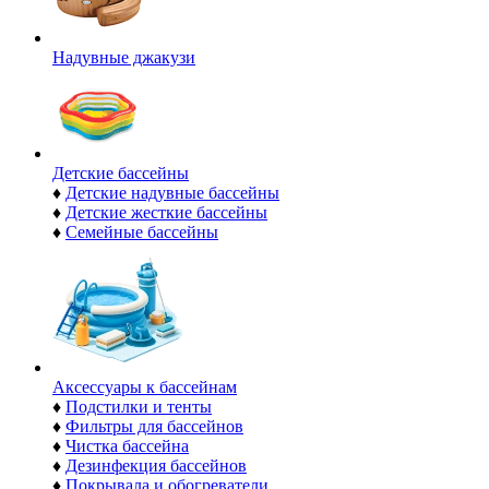
Надувные джакузи
Детские бассейны
♦
Детские надувные бассейны
♦
Детские жесткие бассейны
♦
Семейные бассейны
Аксессуары к бассейнам
♦
Подстилки и тенты
♦
Фильтры для бассейнов
♦
Чистка бассейна
♦
Дезинфекция бассейнов
♦
Покрывала и обогреватели