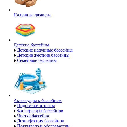
Надувные джакузи
Детские бассейны
♦
Детские надувные бассейны
♦
Детские жесткие бассейны
♦
Семейные бассейны
Аксессуары к бассейнам
♦
Подстилки и тенты
♦
Фильтры для бассейнов
♦
Чистка бассейна
♦
Дезинфекция бассейнов
♦
Покрывала и обогреватели