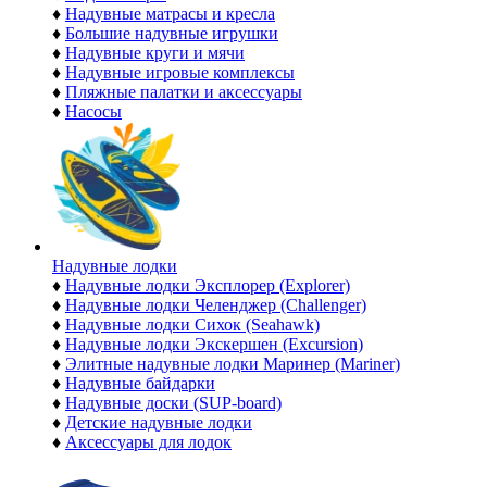
♦
Надувные матрасы и кресла
♦
Большие надувные игрушки
♦
Надувные круги и мячи
♦
Надувные игровые комплексы
♦
Пляжные палатки и аксессуары
♦
Насосы
Надувные лодки
♦
Надувные лодки Эксплорер (Explorer)
♦
Надувные лодки Челенджер (Challenger)
♦
Надувные лодки Сихок (Seahawk)
♦
Надувные лодки Экскершен (Excursion)
♦
Элитные надувные лодки Маринер (Mariner)
♦
Надувные байдарки
♦
Надувные доски (SUP-board)
♦
Детские надувные лодки
♦
Аксессуары для лодок