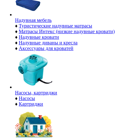
Надувная мебель
♦
Туристические надувные матрасы
♦
Матрасы Интекс (низкие надувные кровати)
♦
Надувные кровати
♦
Надувные диваны и кресла
♦
Аксессуары для кроватей
Насосы, картриджи
♦
Насосы
♦
Картриджи