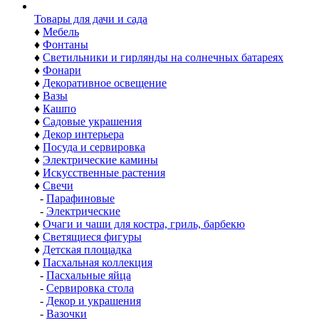
Товары для дачи и сада
♦
Мебель
♦
Фонтаны
♦
Светильники и гирлянды на солнечных батареях
♦
Фонари
♦
Декоративное освещение
♦
Вазы
♦
Кашпо
♦
Садовые украшения
♦
Декор интерьера
♦
Посуда и сервировка
♦
Электрические камины
♦
Искусственные растения
♦
Свечи
-
Парафиновые
-
Электрические
♦
Очаги и чаши для костра, гриль, барбекю
♦
Светящиеся фигуры
♦
Детская площадка
♦
Пасхальная коллекция
-
Пасхальные яйца
-
Сервировка стола
-
Декор и украшения
-
Вазочки