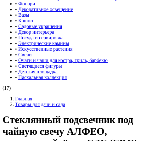
•
Фонари
•
Декоративное освещение
•
Вазы
•
Кашпо
•
Садовые украшения
•
Декор интерьера
•
Посуда и сервировка
•
Электрические камины
•
Искусственные растения
•
Свечи
•
Очаги и чаши для костра, гриль, барбекю
•
Светящиеся фигуры
•
Детская площадка
•
Пасхальная коллекция
(17)
Главная
Товары для дачи и сада
Стеклянный подсвечник под
чайную свечу АЛФЕО,