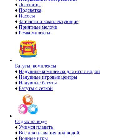
♦
Лестницы
♦
Подсветка
♦
Насосы
♦
Запчасти и комплектующие
♦
Приятные мелочи
♦
Ремкомплекты
Батуты, комплексы
♦
Надувные комплексы для игр с водой
♦
Надувные игровые центры
♦
Надувные батуты
♦
Батуты с сеткой
Отдых на воде
♦
Учимся плавать
♦
Все для плавания под водой
♦
Водные игры