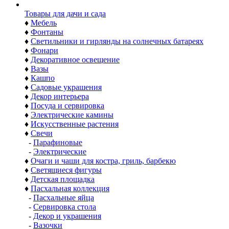
Товары для дачи и сада
♦
Мебель
♦
Фонтаны
♦
Светильники и гирлянды на солнечных батареях
♦
Фонари
♦
Декоративное освещение
♦
Вазы
♦
Кашпо
♦
Садовые украшения
♦
Декор интерьера
♦
Посуда и сервировка
♦
Электрические камины
♦
Искусственные растения
♦
Свечи
-
Парафиновые
-
Электрические
♦
Очаги и чаши для костра, гриль, барбекю
♦
Светящиеся фигуры
♦
Детская площадка
♦
Пасхальная коллекция
-
Пасхальные яйца
-
Сервировка стола
-
Декор и украшения
-
Вазочки