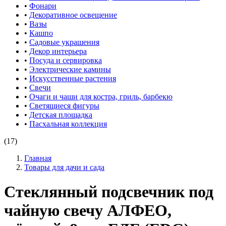
•
Фонари
•
Декоративное освещение
•
Вазы
•
Кашпо
•
Садовые украшения
•
Декор интерьера
•
Посуда и сервировка
•
Электрические камины
•
Искусственные растения
•
Свечи
•
Очаги и чаши для костра, гриль, барбекю
•
Светящиеся фигуры
•
Детская площадка
•
Пасхальная коллекция
(17)
Главная
Товары для дачи и сада
Стеклянный подсвечник под
чайную свечу АЛФЕО,