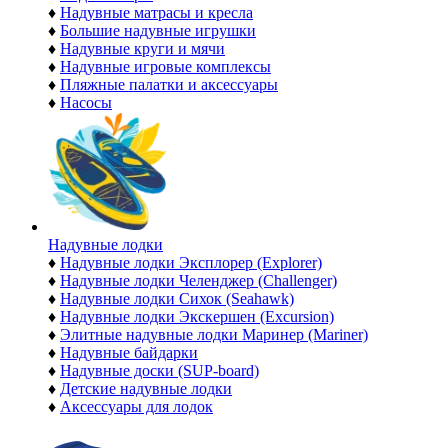
♦
Надувные матрасы и кресла
♦
Большие надувные игрушки
♦
Надувные круги и мячи
♦
Надувные игровые комплексы
♦
Пляжные палатки и аксессуары
♦
Насосы
Надувные лодки
♦
Надувные лодки Эксплорер (Explorer)
♦
Надувные лодки Челенджер (Challenger)
♦
Надувные лодки Сихок (Seahawk)
♦
Надувные лодки Экскершен (Excursion)
♦
Элитные надувные лодки Маринер (Mariner)
♦
Надувные байдарки
♦
Надувные доски (SUP-board)
♦
Детские надувные лодки
♦
Аксессуары для лодок