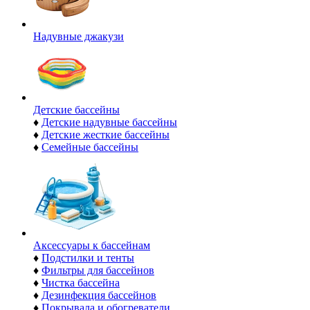
Надувные джакузи
Детские бассейны
♦
Детские надувные бассейны
♦
Детские жесткие бассейны
♦
Семейные бассейны
Аксессуары к бассейнам
♦
Подстилки и тенты
♦
Фильтры для бассейнов
♦
Чистка бассейна
♦
Дезинфекция бассейнов
♦
Покрывала и обогреватели