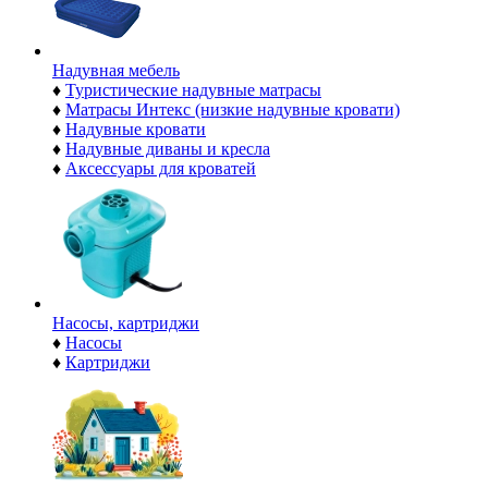
Надувная мебель
♦
Туристические надувные матрасы
♦
Матрасы Интекс (низкие надувные кровати)
♦
Надувные кровати
♦
Надувные диваны и кресла
♦
Аксессуары для кроватей
Насосы, картриджи
♦
Насосы
♦
Картриджи