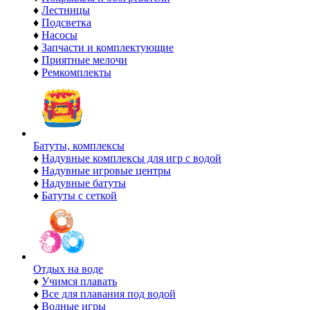
♦
Лестницы
♦
Подсветка
♦
Насосы
♦
Запчасти и комплектующие
♦
Приятные мелочи
♦
Ремкомплекты
Батуты, комплексы
♦
Надувные комплексы для игр с водой
♦
Надувные игровые центры
♦
Надувные батуты
♦
Батуты с сеткой
Отдых на воде
♦
Учимся плавать
♦
Все для плавания под водой
♦
Водные игры