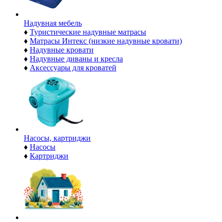
Надувная мебель
♦
Туристические надувные матрасы
♦
Матрасы Интекс (низкие надувные кровати)
♦
Надувные кровати
♦
Надувные диваны и кресла
♦
Аксессуары для кроватей
Насосы, картриджи
♦
Насосы
♦
Картриджи