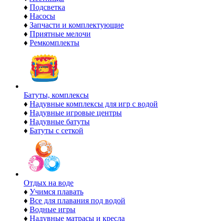
♦
Подсветка
♦
Насосы
♦
Запчасти и комплектующие
♦
Приятные мелочи
♦
Ремкомплекты
Батуты, комплексы
♦
Надувные комплексы для игр с водой
♦
Надувные игровые центры
♦
Надувные батуты
♦
Батуты с сеткой
Отдых на воде
♦
Учимся плавать
♦
Все для плавания под водой
♦
Водные игры
♦
Надувные матрасы и кресла