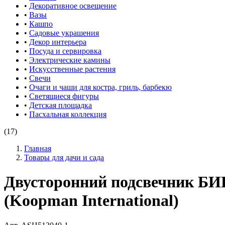
•
Декоративное освещение
•
Вазы
•
Кашпо
•
Садовые украшения
•
Декор интерьера
•
Посуда и сервировка
•
Электрические камины
•
Искусственные растения
•
Свечи
•
Очаги и чаши для костра, гриль, барбекю
•
Светящиеся фигуры
•
Детская площадка
•
Пасхальная коллекция
(17)
Главная
Товары для дачи и сада
Двусторонний подсвечник БИ
(Koopman International)