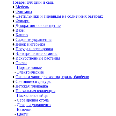
Товары для дачи и сада
♦
Мебель
♦
Фонтаны
♦
Светильники и гирлянды на солнечных батареях
♦
Фонари
♦
Декоративное освещение
♦
Вазы
♦
Кашпо
♦
Садовые украшения
♦
Декор интерьера
♦
Посуда и сервировка
♦
Электрические камины
♦
Искусственные растения
♦
Свечи
-
Парафиновые
-
Электрические
♦
Очаги и чаши для костра, гриль, барбекю
♦
Светящиеся фигуры
♦
Детская площадка
♦
Пасхальная коллекция
-
Пасхальные яйца
-
Сервировка стола
-
Декор и украшения
-
Вазочки
-
Цветы