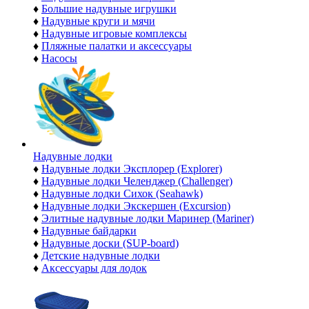
♦
Большие надувные игрушки
♦
Надувные круги и мячи
♦
Надувные игровые комплексы
♦
Пляжные палатки и аксессуары
♦
Насосы
Надувные лодки
♦
Надувные лодки Эксплорер (Explorer)
♦
Надувные лодки Челенджер (Challenger)
♦
Надувные лодки Сихок (Seahawk)
♦
Надувные лодки Экскершен (Excursion)
♦
Элитные надувные лодки Маринер (Mariner)
♦
Надувные байдарки
♦
Надувные доски (SUP-board)
♦
Детские надувные лодки
♦
Аксессуары для лодок