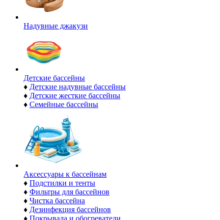
Надувные джакузи
Детские бассейны
♦
Детские надувные бассейны
♦
Детские жесткие бассейны
♦
Семейные бассейны
Аксессуары к бассейнам
♦
Подстилки и тенты
♦
Фильтры для бассейнов
♦
Чистка бассейна
♦
Дезинфекция бассейнов
♦
Покрывала и обогреватели