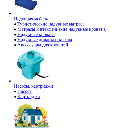
Надувная мебель
♦
Туристические надувные матрасы
♦
Матрасы Интекс (низкие надувные кровати)
♦
Надувные кровати
♦
Надувные диваны и кресла
♦
Аксессуары для кроватей
Насосы, картриджи
♦
Насосы
♦
Картриджи