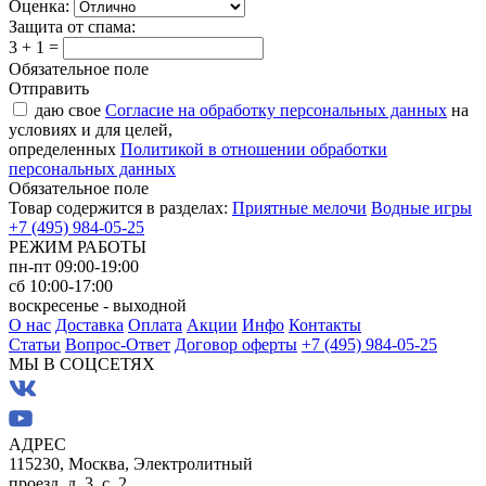
Оценка:
Защита от спама:
3 + 1 =
Обязательное поле
Отправить
даю свое
Согласие на обработку персональных данных
на
условиях и для целей,
определенных
Политикой в отношении обработки
персональных данных
Обязательное поле
Товар содержится в разделах:
Приятные мелочи
Водные игры
+7 (495) 984-05-25
РЕЖИМ РАБОТЫ
пн-пт 09:00-19:00
сб 10:00-17:00
воскресенье - выходной
О нас
Доставка
Оплата
Акции
Инфо
Контакты
Статьи
Вопрос-Ответ
Договор оферты
+7 (495) 984-05-25
МЫ В СОЦСЕТЯХ
АДРЕС
115230, Москва, Электролитный
проезд, д. 3, с. 2