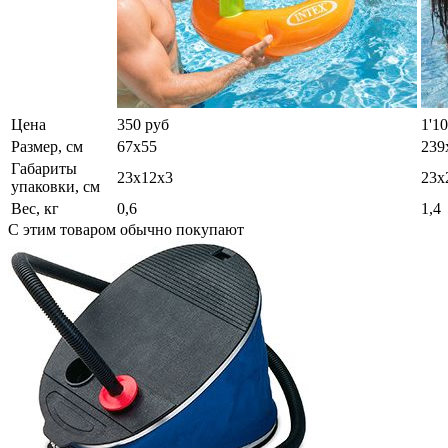
Цена
350 руб
1'1
Размер, см
67х55
239
Габариты
23х12х3
23х
упаковки, см
Вес, кг
0,6
1,4
С этим товаром обычно покупают