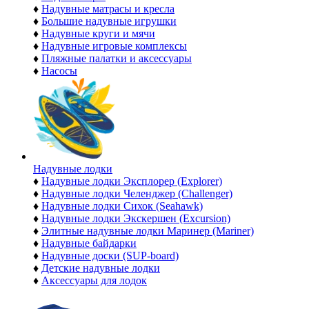
♦
Надувные матрасы и кресла
♦
Большие надувные игрушки
♦
Надувные круги и мячи
♦
Надувные игровые комплексы
♦
Пляжные палатки и аксессуары
♦
Насосы
Надувные лодки
♦
Надувные лодки Эксплорер (Explorer)
♦
Надувные лодки Челенджер (Challenger)
♦
Надувные лодки Сихок (Seahawk)
♦
Надувные лодки Экскершен (Excursion)
♦
Элитные надувные лодки Маринер (Mariner)
♦
Надувные байдарки
♦
Надувные доски (SUP-board)
♦
Детские надувные лодки
♦
Аксессуары для лодок