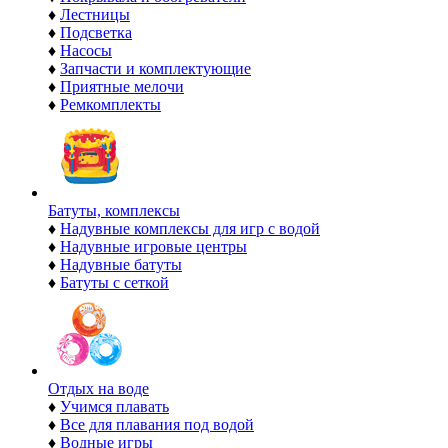
♦
Лестницы
♦
Подсветка
♦
Насосы
♦
Запчасти и комплектующие
♦
Приятные мелочи
♦
Ремкомплекты
Батуты, комплексы
♦
Надувные комплексы для игр с водой
♦
Надувные игровые центры
♦
Надувные батуты
♦
Батуты с сеткой
Отдых на воде
♦
Учимся плавать
♦
Все для плавания под водой
♦
Водные игры