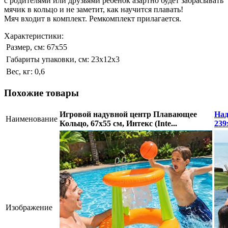
с родителями или друзьями ребенок азартно будет забрасывать
мячик в кольцо и не заметит, как научится плавать!
Мяч входит в комплект. Ремкомплект прилагается.
Характеристики:
Размер, см:
67х55
Габариты упаковки, см:
23х12х3
Вес, кг:
0,6
Похожие товары
Игровой надувной центр Плавающее
Над
Наименование
Кольцо, 67х55 см, Интекс (Inte...
239
Изображение