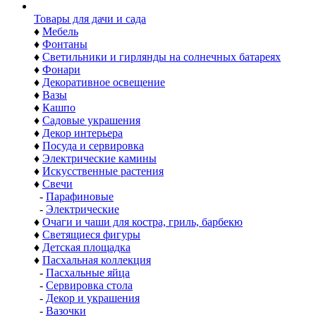
Товары для дачи и сада
♦
Мебель
♦
Фонтаны
♦
Светильники и гирлянды на солнечных батареях
♦
Фонари
♦
Декоративное освещение
♦
Вазы
♦
Кашпо
♦
Садовые украшения
♦
Декор интерьера
♦
Посуда и сервировка
♦
Электрические камины
♦
Искусственные растения
♦
Свечи
-
Парафиновые
-
Электрические
♦
Очаги и чаши для костра, гриль, барбекю
♦
Светящиеся фигуры
♦
Детская площадка
♦
Пасхальная коллекция
-
Пасхальные яйца
-
Сервировка стола
-
Декор и украшения
-
Вазочки