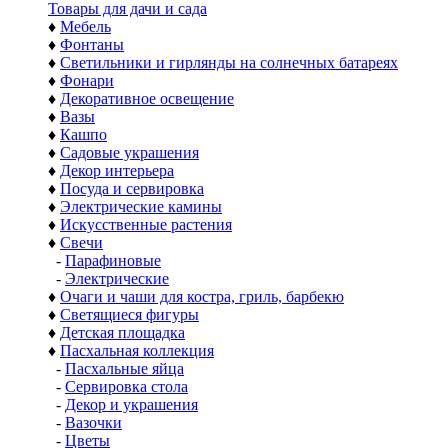
Товары для дачи и сада
♦
Мебель
♦
Фонтаны
♦
Светильники и гирлянды на солнечных батареях
♦
Фонари
♦
Декоративное освещение
♦
Вазы
♦
Кашпо
♦
Садовые украшения
♦
Декор интерьера
♦
Посуда и сервировка
♦
Электрические камины
♦
Искусственные растения
♦
Свечи
-
Парафиновые
-
Электрические
♦
Очаги и чаши для костра, гриль, барбекю
♦
Светящиеся фигуры
♦
Детская площадка
♦
Пасхальная коллекция
-
Пасхальные яйца
-
Сервировка стола
-
Декор и украшения
-
Вазочки
-
Цветы