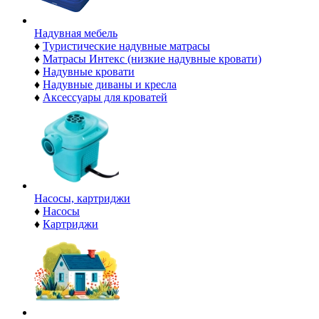
Надувная мебель
♦
Туристические надувные матрасы
♦
Матрасы Интекс (низкие надувные кровати)
♦
Надувные кровати
♦
Надувные диваны и кресла
♦
Аксессуары для кроватей
Насосы, картриджи
♦
Насосы
♦
Картриджи