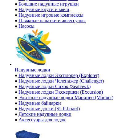
♦
Большие надувные игрушки
♦
Надувные круги и мячи
♦
Надувные игровые комплексы
♦
Пляжные палатки и аксессуары
♦
Насосы
Надувные лодки
♦
Надувные лодки Эксплорер (Explorer)
♦
Надувные лодки Челенджер (Challenger)
♦
Надувные лодки Сихок (Seahawk)
♦
Надувные лодки Экскершен (Excursion)
♦
Элитные надувные лодки Маринер (Mariner)
♦
Надувные байдарки
♦
Надувные доски (SUP-board)
♦
Детские надувные лодки
♦
Аксессуары для лодок