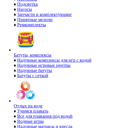
♦
Подсветка
♦
Насосы
♦
Запчасти и комплектующие
♦
Приятные мелочи
♦
Ремкомплекты
Батуты, комплексы
♦
Надувные комплексы для игр с водой
♦
Надувные игровые центры
♦
Надувные батуты
♦
Батуты с сеткой
Отдых на воде
♦
Учимся плавать
♦
Все для плавания под водой
♦
Водные игры
♦
Надувные матрасы и кресла