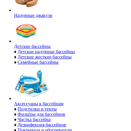
Надувные джакузи
Детские бассейны
♦
Детские надувные бассейны
♦
Детские жесткие бассейны
♦
Семейные бассейны
Аксессуары к бассейнам
♦
Подстилки и тенты
♦
Фильтры для бассейнов
♦
Чистка бассейна
♦
Дезинфекция бассейнов
♦
Покрывала и обогреватели