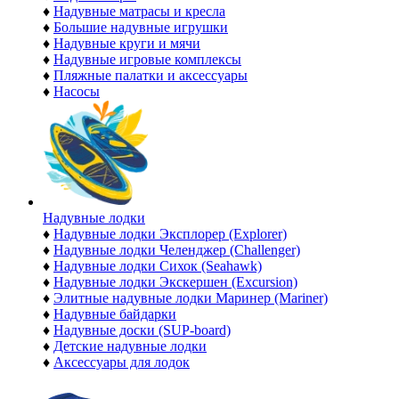
♦
Надувные матрасы и кресла
♦
Большие надувные игрушки
♦
Надувные круги и мячи
♦
Надувные игровые комплексы
♦
Пляжные палатки и аксессуары
♦
Насосы
Надувные лодки
♦
Надувные лодки Эксплорер (Explorer)
♦
Надувные лодки Челенджер (Challenger)
♦
Надувные лодки Сихок (Seahawk)
♦
Надувные лодки Экскершен (Excursion)
♦
Элитные надувные лодки Маринер (Mariner)
♦
Надувные байдарки
♦
Надувные доски (SUP-board)
♦
Детские надувные лодки
♦
Аксессуары для лодок