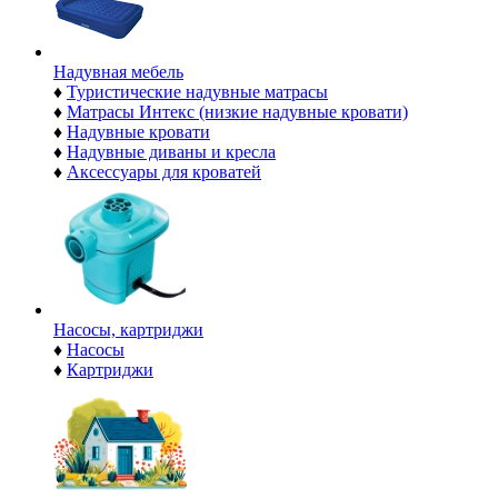
Надувная мебель
♦
Туристические надувные матрасы
♦
Матрасы Интекс (низкие надувные кровати)
♦
Надувные кровати
♦
Надувные диваны и кресла
♦
Аксессуары для кроватей
Насосы, картриджи
♦
Насосы
♦
Картриджи