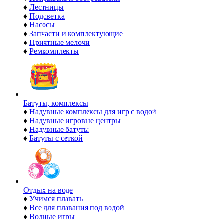
♦
Лестницы
♦
Подсветка
♦
Насосы
♦
Запчасти и комплектующие
♦
Приятные мелочи
♦
Ремкомплекты
Батуты, комплексы
♦
Надувные комплексы для игр с водой
♦
Надувные игровые центры
♦
Надувные батуты
♦
Батуты с сеткой
Отдых на воде
♦
Учимся плавать
♦
Все для плавания под водой
♦
Водные игры