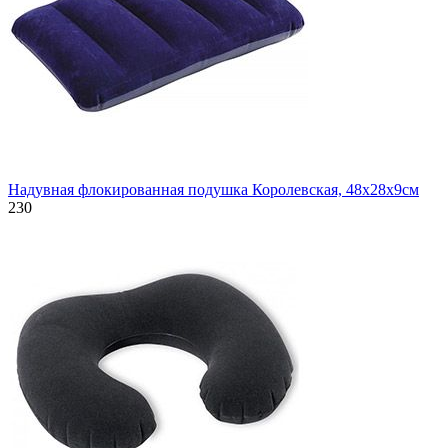
Надувная флокированная подушка Королевская, 48х28х9см
230