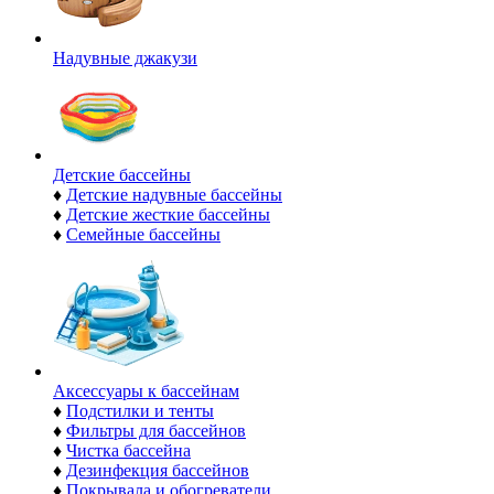
Надувные джакузи
Детские бассейны
♦
Детские надувные бассейны
♦
Детские жесткие бассейны
♦
Семейные бассейны
Аксессуары к бассейнам
♦
Подстилки и тенты
♦
Фильтры для бассейнов
♦
Чистка бассейна
♦
Дезинфекция бассейнов
♦
Покрывала и обогреватели