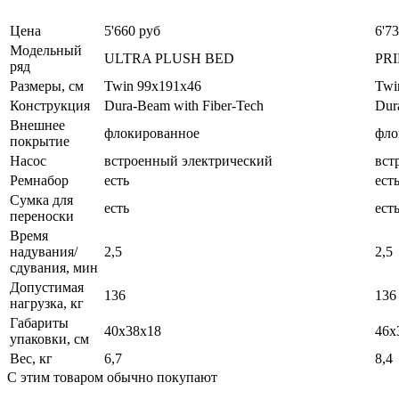
Цена
5'660 руб
6'7
Модельный
ULTRA PLUSH BED
PR
ряд
Размеры, см
Twin 99x191х46
Twi
Конструкция
Dura-Beam with Fiber-Tech
Dur
Внешнее
флокированное
фло
покрытие
Насос
встроенный электрический
вст
Ремнабор
есть
ест
Сумка для
есть
ест
переноски
Время
надувания/
2,5
2,5
сдувания, мин
Допустимая
136
136
нагрузка, кг
Габариты
40х38х18
46x
упаковки, см
Вес, кг
6,7
8,4
С этим товаром обычно покупают