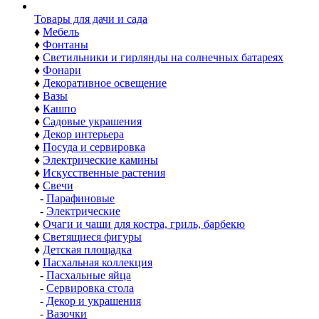
Товары для дачи и сада
♦
Мебель
♦
Фонтаны
♦
Светильники и гирлянды на солнечных батареях
♦
Фонари
♦
Декоративное освещение
♦
Вазы
♦
Кашпо
♦
Садовые украшения
♦
Декор интерьера
♦
Посуда и сервировка
♦
Электрические камины
♦
Искусственные растения
♦
Свечи
-
Парафиновые
-
Электрические
♦
Очаги и чаши для костра, гриль, барбекю
♦
Светящиеся фигуры
♦
Детская площадка
♦
Пасхальная коллекция
-
Пасхальные яйца
-
Сервировка стола
-
Декор и украшения
-
Вазочки