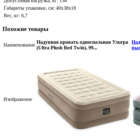
Допустимая нагрузка, кг:
136
Габариты упаковки, см:
40х38х18
Вес, кг:
6,7
Похожие товары
Надувная кровать односпальная Ультра
Над
Наименование
(Ultra Plush Bed Twin), 99...
выс
Изображение