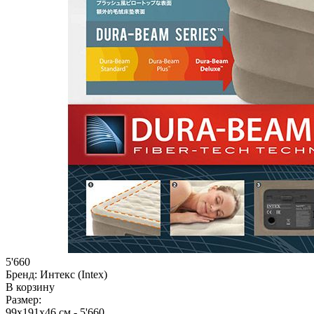
5'660
Бренд:
Интекс (Intex)
В корзину
Размер:
99х191х46 см -
5'660