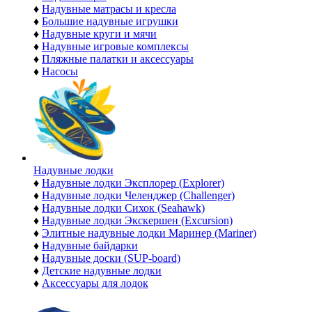
♦
Надувные матрасы и кресла
♦
Большие надувные игрушки
♦
Надувные круги и мячи
♦
Надувные игровые комплексы
♦
Пляжные палатки и аксессуары
♦
Насосы
Надувные лодки
♦
Надувные лодки Эксплорер (Explorer)
♦
Надувные лодки Челенджер (Challenger)
♦
Надувные лодки Сихок (Seahawk)
♦
Надувные лодки Экскершен (Excursion)
♦
Элитные надувные лодки Маринер (Mariner)
♦
Надувные байдарки
♦
Надувные доски (SUP-board)
♦
Детские надувные лодки
♦
Аксессуары для лодок