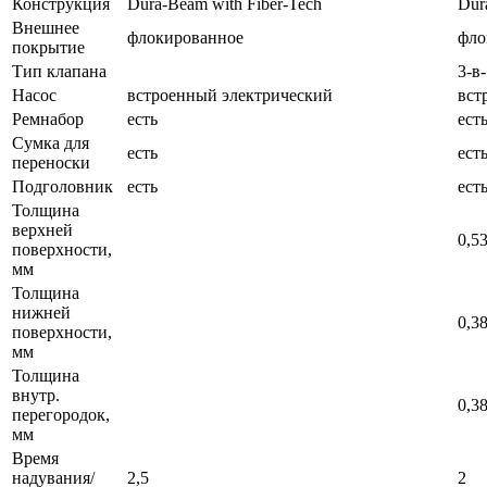
Конструкция
Dura-Beam with Fiber-Tech
Dur
Внешнее
флокированное
фло
покрытие
Тип клапана
3-в
Насос
встроенный электрический
вст
Ремнабор
есть
ест
Сумка для
есть
ест
переноски
Подголовник
есть
ест
Толщина
верхней
0,5
поверхности,
мм
Толщина
нижней
0,3
поверхности,
мм
Толщина
внутр.
0,3
перегородок,
мм
Время
надувания/
2,5
2