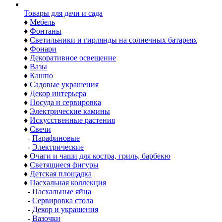
Товары для дачи и сада
♦
Мебель
♦
Фонтаны
♦
Светильники и гирлянды на солнечных батареях
♦
Фонари
♦
Декоративное освещение
♦
Вазы
♦
Кашпо
♦
Садовые украшения
♦
Декор интерьера
♦
Посуда и сервировка
♦
Электрические камины
♦
Искусственные растения
♦
Свечи
-
Парафиновые
-
Электрические
♦
Очаги и чаши для костра, гриль, барбекю
♦
Светящиеся фигуры
♦
Детская площадка
♦
Пасхальная коллекция
-
Пасхальные яйца
-
Сервировка стола
-
Декор и украшения
-
Вазочки