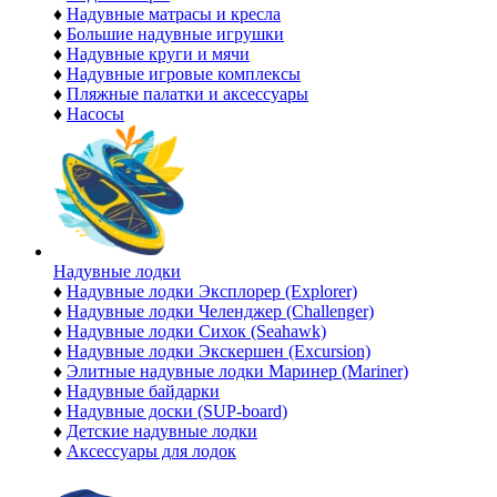
♦
Надувные матрасы и кресла
♦
Большие надувные игрушки
♦
Надувные круги и мячи
♦
Надувные игровые комплексы
♦
Пляжные палатки и аксессуары
♦
Насосы
Надувные лодки
♦
Надувные лодки Эксплорер (Explorer)
♦
Надувные лодки Челенджер (Challenger)
♦
Надувные лодки Сихок (Seahawk)
♦
Надувные лодки Экскершен (Excursion)
♦
Элитные надувные лодки Маринер (Mariner)
♦
Надувные байдарки
♦
Надувные доски (SUP-board)
♦
Детские надувные лодки
♦
Аксессуары для лодок