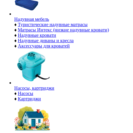
Надувная мебель
♦
Туристические надувные матрасы
♦
Матрасы Интекс (низкие надувные кровати)
♦
Надувные кровати
♦
Надувные диваны и кресла
♦
Аксессуары для кроватей
Насосы, картриджи
♦
Насосы
♦
Картриджи