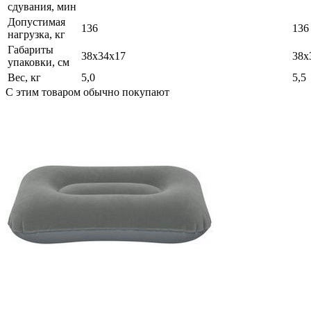
сдувания, мин
Допустимая
136
136
нагрузка, кг
Габариты
38х34х17
38х
упаковки, см
Вес, кг
5,0
5,5
С этим товаром обычно покупают