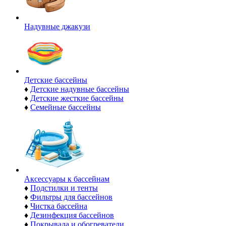
Надувные джакузи
Детские бассейны
♦
Детские надувные бассейны
♦
Детские жесткие бассейны
♦
Семейные бассейны
Аксессуары к бассейнам
♦
Подстилки и тенты
♦
Фильтры для бассейнов
♦
Чистка бассейна
♦
Дезинфекция бассейнов
♦
Покрывала и обогреватели