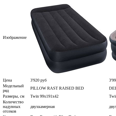
Изображение
Цена
3'920 руб
3'9
Модельный
PILLOW RAST RAISED BED
DE
ряд
Размеры, см
Twin 99x191x42
Twi
Количество
надувных
двухкамерная
дву
отсеков