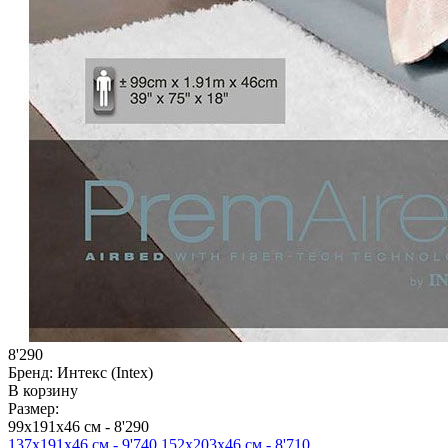
8'290
Бренд:
Интекс (Intex)
В корзину
Размер:
99х191х46 см -
8'290
137х191х46 см -
9'740
152х203х46 см -
8'710