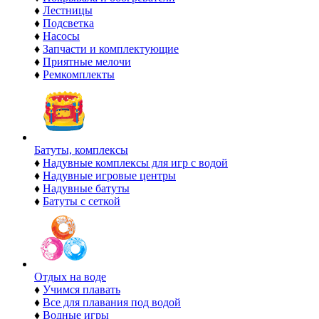
♦
Лестницы
♦
Подсветка
♦
Насосы
♦
Запчасти и комплектующие
♦
Приятные мелочи
♦
Ремкомплекты
Батуты, комплексы
♦
Надувные комплексы для игр с водой
♦
Надувные игровые центры
♦
Надувные батуты
♦
Батуты с сеткой
Отдых на воде
♦
Учимся плавать
♦
Все для плавания под водой
♦
Водные игры