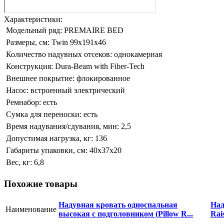
Характеристики:
Модельный ряд:
PREMAIRE BED
Размеры, см:
Twin 99x191х46
Количество надувных отсеков:
однокамерная
Конструкция:
Dura-Beam with Fiber-Tech
Внешнее покрытие:
флокированное
Насос:
встроенный электрический
Ремнабор:
есть
Сумка для переноски:
есть
Время надувания/сдувания, мин:
2,5
Допустимая нагрузка, кг:
136
Габариты упаковки, см:
40х37х20
Вес, кг:
6,8
Похожие товары
Надувная кровать односпальная
Над
Наименование
высокая с подголовником (Pillow R...
Rai