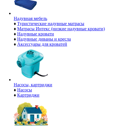
Надувная мебель
♦
Туристические надувные матрасы
♦
Матрасы Интекс (низкие надувные кровати)
♦
Надувные кровати
♦
Надувные диваны и кресла
♦
Аксессуары для кроватей
Насосы, картриджи
♦
Насосы
♦
Картриджи