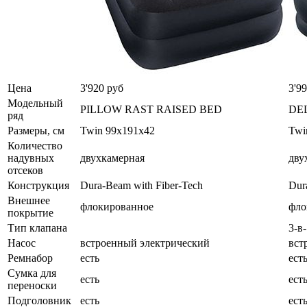
Цена
3'920 руб
3'9
Модельный
PILLOW RAST RAISED BED
DE
ряд
Размеры, см
Twin 99x191x42
Twi
Количество
надувных
двухкамерная
дву
отсеков
Конструкция
Dura-Beam with Fiber-Tech
Dur
Внешнее
флокированное
фло
покрытие
Тип клапана
3-в
Насос
встроенный электрический
вст
Ремнабор
есть
ест
Сумка для
есть
ест
переноски
Подголовник
есть
ест