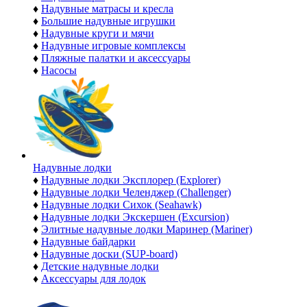
♦
Надувные матрасы и кресла
♦
Большие надувные игрушки
♦
Надувные круги и мячи
♦
Надувные игровые комплексы
♦
Пляжные палатки и аксессуары
♦
Насосы
Надувные лодки
♦
Надувные лодки Эксплорер (Explorer)
♦
Надувные лодки Челенджер (Challenger)
♦
Надувные лодки Сихок (Seahawk)
♦
Надувные лодки Экскершен (Excursion)
♦
Элитные надувные лодки Маринер (Mariner)
♦
Надувные байдарки
♦
Надувные доски (SUP-board)
♦
Детские надувные лодки
♦
Аксессуары для лодок