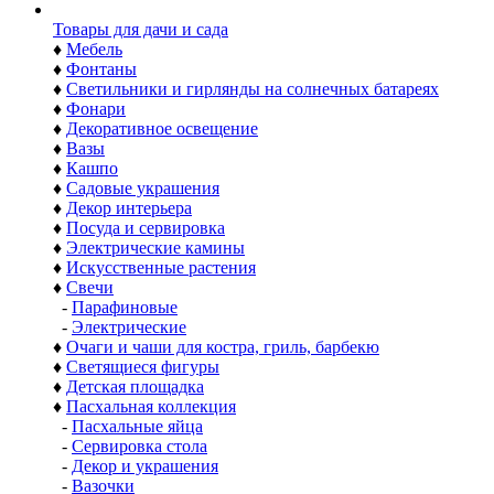
Товары для дачи и сада
♦
Мебель
♦
Фонтаны
♦
Светильники и гирлянды на солнечных батареях
♦
Фонари
♦
Декоративное освещение
♦
Вазы
♦
Кашпо
♦
Садовые украшения
♦
Декор интерьера
♦
Посуда и сервировка
♦
Электрические камины
♦
Искусственные растения
♦
Свечи
-
Парафиновые
-
Электрические
♦
Очаги и чаши для костра, гриль, барбекю
♦
Светящиеся фигуры
♦
Детская площадка
♦
Пасхальная коллекция
-
Пасхальные яйца
-
Сервировка стола
-
Декор и украшения
-
Вазочки