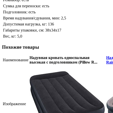
Сумка для переноски:
есть
Подголовник:
есть
Время надувания/сдувания, мин:
2,5
Допустимая нагрузка, кг:
136
Габариты упаковки, см:
38х34х17
Вес, кг:
5,0
Похожие товары
Надувная кровать односпальная
Над
Наименование
высокая с подголовником (Pillow R...
Rai
Изображение