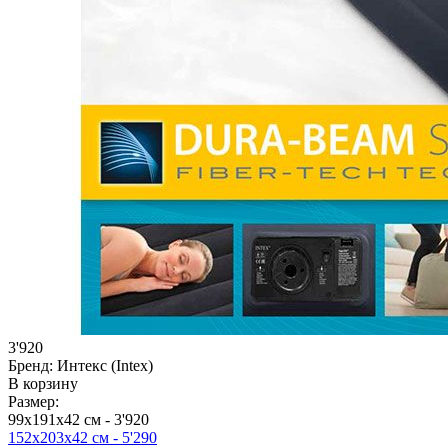
3'920
Бренд:
Интекс (Intex)
В корзину
Размер:
99х191х42 см -
3'920
152х203х42 см -
5'290