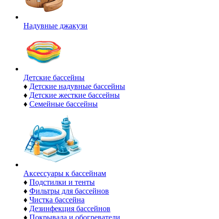
Надувные джакузи
Детские бассейны
♦
Детские надувные бассейны
♦
Детские жесткие бассейны
♦
Семейные бассейны
Аксессуары к бассейнам
♦
Подстилки и тенты
♦
Фильтры для бассейнов
♦
Чистка бассейна
♦
Дезинфекция бассейнов
♦
Покрывала и обогреватели