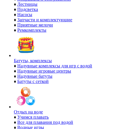
♦
Лестницы
♦
Подсветка
♦
Насосы
♦
Запчасти и комплектующие
♦
Приятные мелочи
♦
Ремкомплекты
Батуты, комплексы
♦
Надувные комплексы для игр с водой
♦
Надувные игровые центры
♦
Надувные батуты
♦
Батуты с сеткой
Отдых на воде
♦
Учимся плавать
♦
Все для плавания под водой
♦
Водные игры