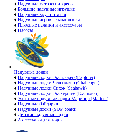
♦
Надувные матрасы и кресла
♦
Большие надувные игрушки
♦
Надувные круги и мячи
♦
Надувные игровые комплексы
♦
Пляжные палатки и аксессуары
♦
Насосы
Надувные лодки
♦
Надувные лодки Эксплорер (Explorer)
♦
Надувные лодки Челенджер (Challenger)
♦
Надувные лодки Сихок (Seahawk)
♦
Надувные лодки Экскершен (Excursion)
♦
Элитные надувные лодки Маринер (Mariner)
♦
Надувные байдарки
♦
Надувные доски (SUP-board)
♦
Детские надувные лодки
♦
Аксессуары для лодок