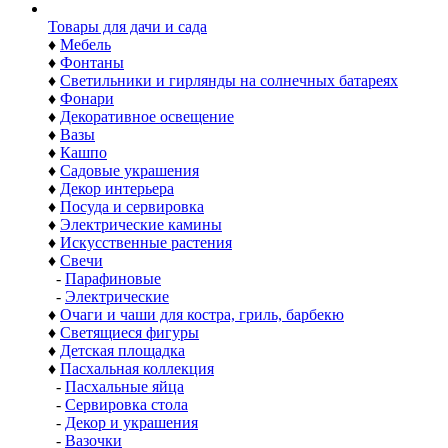
Товары для дачи и сада
♦
Мебель
♦
Фонтаны
♦
Светильники и гирлянды на солнечных батареях
♦
Фонари
♦
Декоративное освещение
♦
Вазы
♦
Кашпо
♦
Садовые украшения
♦
Декор интерьера
♦
Посуда и сервировка
♦
Электрические камины
♦
Искусственные растения
♦
Свечи
-
Парафиновые
-
Электрические
♦
Очаги и чаши для костра, гриль, барбекю
♦
Светящиеся фигуры
♦
Детская площадка
♦
Пасхальная коллекция
-
Пасхальные яйца
-
Сервировка стола
-
Декор и украшения
-
Вазочки