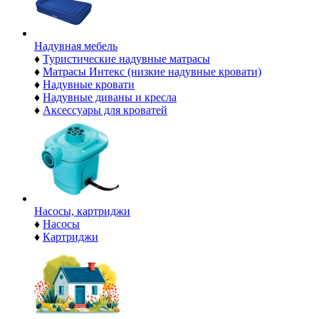
Надувная мебель
♦
Туристические надувные матрасы
♦
Матрасы Интекс (низкие надувные кровати)
♦
Надувные кровати
♦
Надувные диваны и кресла
♦
Аксессуары для кроватей
Насосы, картриджи
♦
Насосы
♦
Картриджи