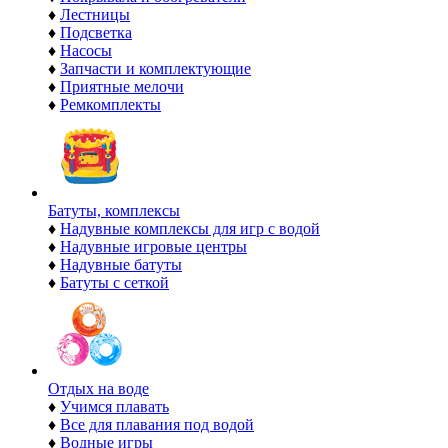
♦
Лестницы
♦
Подсветка
♦
Насосы
♦
Запчасти и комплектующие
♦
Приятные мелочи
♦
Ремкомплекты
Батуты, комплексы
♦
Надувные комплексы для игр с водой
♦
Надувные игровые центры
♦
Надувные батуты
♦
Батуты с сеткой
Отдых на воде
♦
Учимся плавать
♦
Все для плавания под водой
♦
Водные игры