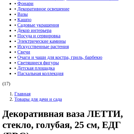
•
Фонари
•
Декоративное освещение
•
Вазы
•
Кашпо
•
Садовые украшения
•
Декор интерьера
•
Посуда и сервировка
•
Электрические камины
•
Искусственные растения
•
Свечи
•
Очаги и чаши для костра, гриль, барбекю
•
Светящиеся фигуры
•
Детская площадка
•
Пасхальная коллекция
(17)
Главная
Товары для дачи и сада
Декоративная ваза ЛЕТТИ,
стекло, голубая, 25 см, ЕДГ