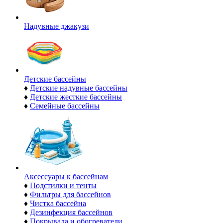
Надувные джакузи
Детские бассейны
♦
Детские надувные бассейны
♦
Детские жесткие бассейны
♦
Семейные бассейны
Аксессуары к бассейнам
♦
Подстилки и тенты
♦
Фильтры для бассейнов
♦
Чистка бассейна
♦
Дезинфекция бассейнов
♦
Покрывала и обогреватели