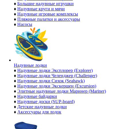
♦
Большие надувные игрушки
♦
Надувные круги и мячи
♦
Надувные игровые комплексы
♦
Пляжные палатки и аксессуары
♦
Насосы
Надувные лодки
♦
Надувные лодки Эксплорер (Explorer)
♦
Надувные лодки Челенджер (Challenger)
♦
Надувные лодки Сихок (Seahawk)
♦
Надувные лодки Экскершен (Excursion)
♦
Элитные надувные лодки Маринер (Mariner)
♦
Надувные байдарки
♦
Надувные доски (SUP-board)
♦
Детские надувные лодки
♦
Аксессуары для лодок