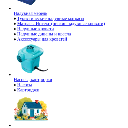
Надувная мебель
♦
Туристические надувные матрасы
♦
Матрасы Интекс (низкие надувные кровати)
♦
Надувные кровати
♦
Надувные диваны и кресла
♦
Аксессуары для кроватей
Насосы, картриджи
♦
Насосы
♦
Картриджи