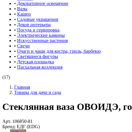
•
Декоративное освещение
•
Вазы
•
Кашпо
•
Садовые украшения
•
Декор интерьера
•
Посуда и сервировка
•
Электрические камины
•
Искусственные растения
•
Свечи
•
Очаги и чаши для костра, гриль, барбекю
•
Светящиеся фигуры
•
Детская площадка
•
Пасхальная коллекция
(17)
Главная
Товары для дачи и сада
Стеклянная ваза ОВОИДЭ, гол
Арт.
106850-81
Бренд:
ЕДГ (EDG)