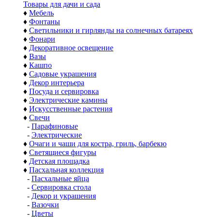
Товары для дачи и сада
♦
Мебель
♦
Фонтаны
♦
Светильники и гирлянды на солнечных батареях
♦
Фонари
♦
Декоративное освещение
♦
Вазы
♦
Кашпо
♦
Садовые украшения
♦
Декор интерьера
♦
Посуда и сервировка
♦
Электрические камины
♦
Искусственные растения
♦
Свечи
-
Парафиновые
-
Электрические
♦
Очаги и чаши для костра, гриль, барбекю
♦
Светящиеся фигуры
♦
Детская площадка
♦
Пасхальная коллекция
-
Пасхальные яйца
-
Сервировка стола
-
Декор и украшения
-
Вазочки
-
Цветы