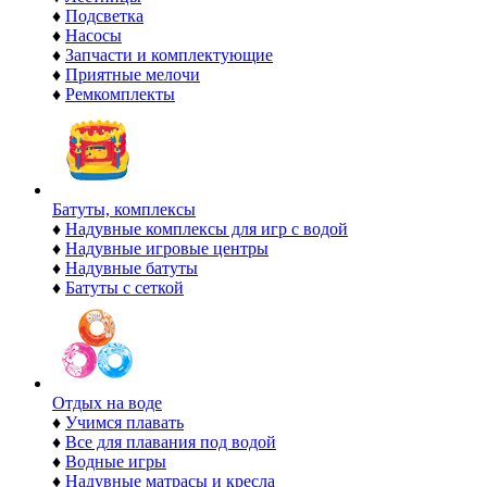
♦
Подсветка
♦
Насосы
♦
Запчасти и комплектующие
♦
Приятные мелочи
♦
Ремкомплекты
Батуты, комплексы
♦
Надувные комплексы для игр с водой
♦
Надувные игровые центры
♦
Надувные батуты
♦
Батуты с сеткой
Отдых на воде
♦
Учимся плавать
♦
Все для плавания под водой
♦
Водные игры
♦
Надувные матрасы и кресла