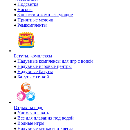
♦
Подсветка
♦
Насосы
♦
Запчасти и комплектующие
♦
Приятные мелочи
♦
Ремкомплекты
Батуты, комплексы
♦
Надувные комплексы для игр с водой
♦
Надувные игровые центры
♦
Надувные батуты
♦
Батуты с сеткой
Отдых на воде
♦
Учимся плавать
♦
Все для плавания под водой
♦
Водные игры
♦
Надувные матрасы и кресла