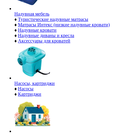
Надувная мебель
♦
Туристические надувные матрасы
♦
Матрасы Интекс (низкие надувные кровати)
♦
Надувные кровати
♦
Надувные диваны и кресла
♦
Аксессуары для кроватей
Насосы, картриджи
♦
Насосы
♦
Картриджи