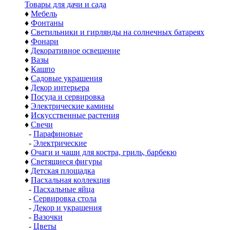
Товары для дачи и сада
♦
Мебель
♦
Фонтаны
♦
Светильники и гирлянды на солнечных батареях
♦
Фонари
♦
Декоративное освещение
♦
Вазы
♦
Кашпо
♦
Садовые украшения
♦
Декор интерьера
♦
Посуда и сервировка
♦
Электрические камины
♦
Искусственные растения
♦
Свечи
-
Парафиновые
-
Электрические
♦
Очаги и чаши для костра, гриль, барбекю
♦
Светящиеся фигуры
♦
Детская площадка
♦
Пасхальная коллекция
-
Пасхальные яйца
-
Сервировка стола
-
Декор и украшения
-
Вазочки
-
Цветы