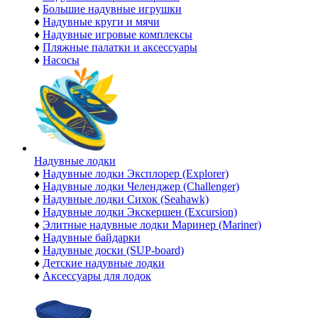
♦
Большие надувные игрушки
♦
Надувные круги и мячи
♦
Надувные игровые комплексы
♦
Пляжные палатки и аксессуары
♦
Насосы
Надувные лодки
♦
Надувные лодки Эксплорер (Explorer)
♦
Надувные лодки Челенджер (Challenger)
♦
Надувные лодки Сихок (Seahawk)
♦
Надувные лодки Экскершен (Excursion)
♦
Элитные надувные лодки Маринер (Mariner)
♦
Надувные байдарки
♦
Надувные доски (SUP-board)
♦
Детские надувные лодки
♦
Аксессуары для лодок