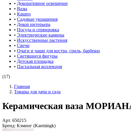
•
Декоративное освещение
•
Вазы
•
Кашпо
•
Садовые украшения
•
Декор интерьера
•
Посуда и сервировка
•
Электрические камины
•
Искусственные растения
•
Свечи
•
Очаги и чаши для костра, гриль, барбекю
•
Светящиеся фигуры
•
Детская площадка
•
Пасхальная коллекция
(17)
Главная
Товары для дачи и сада
Керамическая ваза МОРИАНА,
Арт.
650215
Бренд:
Кэминг (Kaemingk)