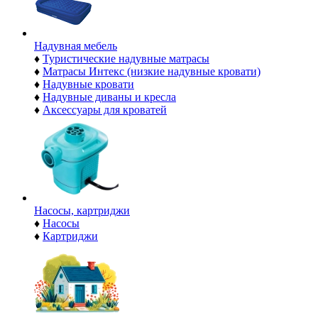
Надувная мебель
♦
Туристические надувные матрасы
♦
Матрасы Интекс (низкие надувные кровати)
♦
Надувные кровати
♦
Надувные диваны и кресла
♦
Аксессуары для кроватей
Насосы, картриджи
♦
Насосы
♦
Картриджи