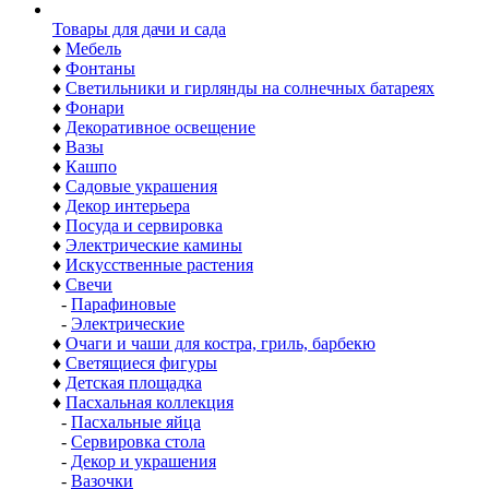
Товары для дачи и сада
♦
Мебель
♦
Фонтаны
♦
Светильники и гирлянды на солнечных батареях
♦
Фонари
♦
Декоративное освещение
♦
Вазы
♦
Кашпо
♦
Садовые украшения
♦
Декор интерьера
♦
Посуда и сервировка
♦
Электрические камины
♦
Искусственные растения
♦
Свечи
-
Парафиновые
-
Электрические
♦
Очаги и чаши для костра, гриль, барбекю
♦
Светящиеся фигуры
♦
Детская площадка
♦
Пасхальная коллекция
-
Пасхальные яйца
-
Сервировка стола
-
Декор и украшения
-
Вазочки