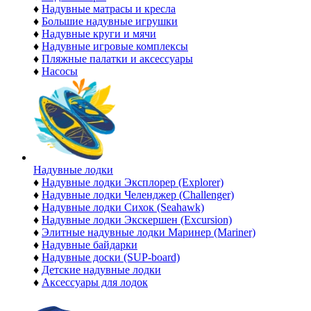
♦
Надувные матрасы и кресла
♦
Большие надувные игрушки
♦
Надувные круги и мячи
♦
Надувные игровые комплексы
♦
Пляжные палатки и аксессуары
♦
Насосы
Надувные лодки
♦
Надувные лодки Эксплорер (Explorer)
♦
Надувные лодки Челенджер (Challenger)
♦
Надувные лодки Сихок (Seahawk)
♦
Надувные лодки Экскершен (Excursion)
♦
Элитные надувные лодки Маринер (Mariner)
♦
Надувные байдарки
♦
Надувные доски (SUP-board)
♦
Детские надувные лодки
♦
Аксессуары для лодок