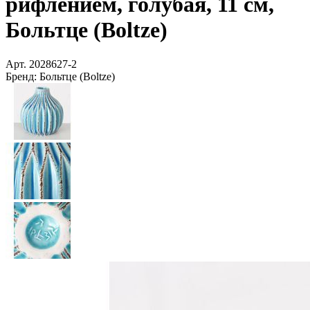
рифлением, голубая, 11 см,
Больтце (Boltze)
Арт.
2028627-2
Бренд:
Больтце (Boltze)