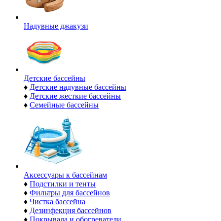
Надувные джакузи
Детские бассейны
♦
Детские надувные бассейны
♦
Детские жесткие бассейны
♦
Семейные бассейны
Аксессуары к бассейнам
♦
Подстилки и тенты
♦
Фильтры для бассейнов
♦
Чистка бассейна
♦
Дезинфекция бассейнов
♦
Покрывала и обогреватели