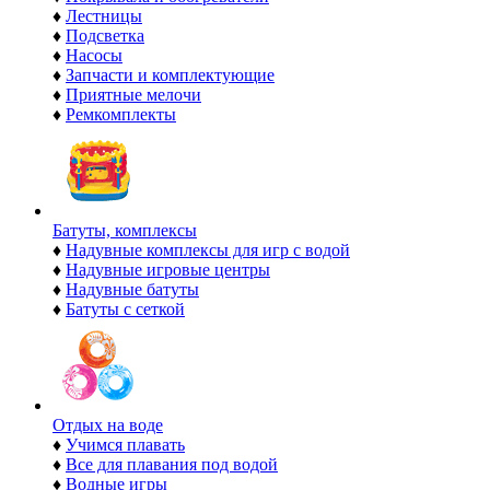
♦
Лестницы
♦
Подсветка
♦
Насосы
♦
Запчасти и комплектующие
♦
Приятные мелочи
♦
Ремкомплекты
Батуты, комплексы
♦
Надувные комплексы для игр с водой
♦
Надувные игровые центры
♦
Надувные батуты
♦
Батуты с сеткой
Отдых на воде
♦
Учимся плавать
♦
Все для плавания под водой
♦
Водные игры