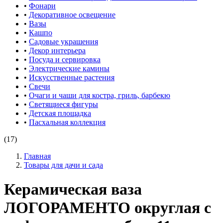
•
Фонари
•
Декоративное освещение
•
Вазы
•
Кашпо
•
Садовые украшения
•
Декор интерьера
•
Посуда и сервировка
•
Электрические камины
•
Искусственные растения
•
Свечи
•
Очаги и чаши для костра, гриль, барбекю
•
Светящиеся фигуры
•
Детская площадка
•
Пасхальная коллекция
(17)
Главная
Товары для дачи и сада
Керамическая ваза
ЛОГОРАМЕНТО округлая с