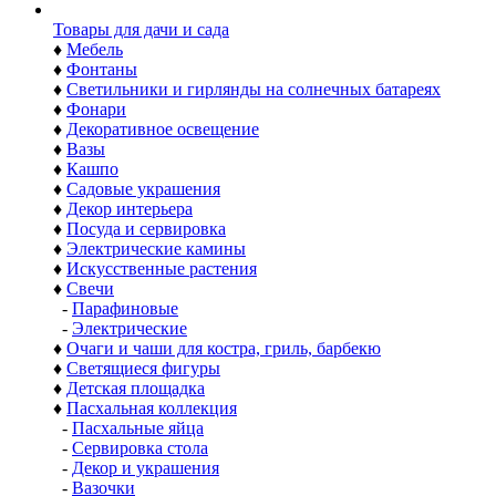
Товары для дачи и сада
♦
Мебель
♦
Фонтаны
♦
Светильники и гирлянды на солнечных батареях
♦
Фонари
♦
Декоративное освещение
♦
Вазы
♦
Кашпо
♦
Садовые украшения
♦
Декор интерьера
♦
Посуда и сервировка
♦
Электрические камины
♦
Искусственные растения
♦
Свечи
-
Парафиновые
-
Электрические
♦
Очаги и чаши для костра, гриль, барбекю
♦
Светящиеся фигуры
♦
Детская площадка
♦
Пасхальная коллекция
-
Пасхальные яйца
-
Сервировка стола
-
Декор и украшения
-
Вазочки