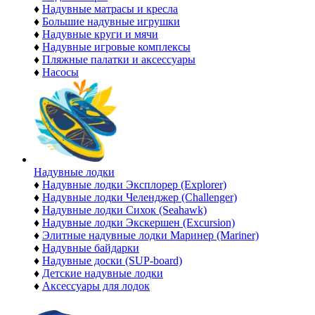
♦
Надувные матрасы и кресла
♦
Большие надувные игрушки
♦
Надувные круги и мячи
♦
Надувные игровые комплексы
♦
Пляжные палатки и аксессуары
♦
Насосы
Надувные лодки
♦
Надувные лодки Эксплорер (Explorer)
♦
Надувные лодки Челенджер (Challenger)
♦
Надувные лодки Сихок (Seahawk)
♦
Надувные лодки Экскершен (Excursion)
♦
Элитные надувные лодки Маринер (Mariner)
♦
Надувные байдарки
♦
Надувные доски (SUP-board)
♦
Детские надувные лодки
♦
Аксессуары для лодок