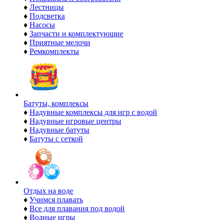
♦
Лестницы
♦
Подсветка
♦
Насосы
♦
Запчасти и комплектующие
♦
Приятные мелочи
♦
Ремкомплекты
Батуты, комплексы
♦
Надувные комплексы для игр с водой
♦
Надувные игровые центры
♦
Надувные батуты
♦
Батуты с сеткой
Отдых на воде
♦
Учимся плавать
♦
Все для плавания под водой
♦
Водные игры