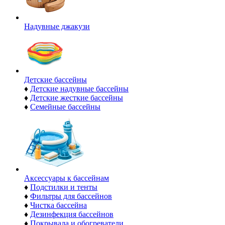
Надувные джакузи
Детские бассейны
♦
Детские надувные бассейны
♦
Детские жесткие бассейны
♦
Семейные бассейны
Аксессуары к бассейнам
♦
Подстилки и тенты
♦
Фильтры для бассейнов
♦
Чистка бассейна
♦
Дезинфекция бассейнов
♦
Покрывала и обогреватели