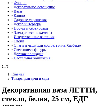
•
Фонари
•
Декоративное освещение
•
Вазы
•
Кашпо
•
Садовые украшения
•
Декор интерьера
•
Посуда и сервировка
•
Электрические камины
•
Искусственные растения
•
Свечи
•
Очаги и чаши для костра, гриль, барбекю
•
Светящиеся фигуры
•
Детская площадка
•
Пасхальная коллекция
(17)
Главная
Товары для дачи и сада
Декоративная ваза ЛЕТТИ,
стекло, белая, 25 см, ЕДГ