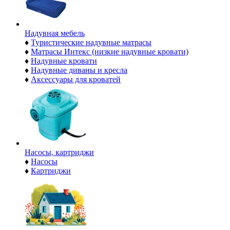
Надувная мебель
♦
Туристические надувные матрасы
♦
Матрасы Интекс (низкие надувные кровати)
♦
Надувные кровати
♦
Надувные диваны и кресла
♦
Аксессуары для кроватей
Насосы, картриджи
♦
Насосы
♦
Картриджи