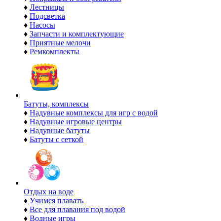
♦
Лестницы
♦
Подсветка
♦
Насосы
♦
Запчасти и комплектующие
♦
Приятные мелочи
♦
Ремкомплекты
Батуты, комплексы
♦
Надувные комплексы для игр с водой
♦
Надувные игровые центры
♦
Надувные батуты
♦
Батуты с сеткой
Отдых на воде
♦
Учимся плавать
♦
Все для плавания под водой
♦
Водные игры