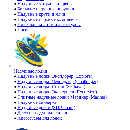
♦
Надувные матрасы и кресла
♦
Большие надувные игрушки
♦
Надувные круги и мячи
♦
Надувные игровые комплексы
♦
Пляжные палатки и аксессуары
♦
Насосы
Надувные лодки
♦
Надувные лодки Эксплорер (Explorer)
♦
Надувные лодки Челенджер (Challenger)
♦
Надувные лодки Сихок (Seahawk)
♦
Надувные лодки Экскершен (Excursion)
♦
Элитные надувные лодки Маринер (Mariner)
♦
Надувные байдарки
♦
Надувные доски (SUP-board)
♦
Детские надувные лодки
♦
Аксессуары для лодок