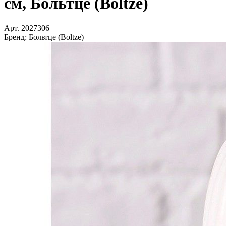
см, Больтце (Boltze)
Арт.
2027306
Бренд:
Больтце (Boltze)