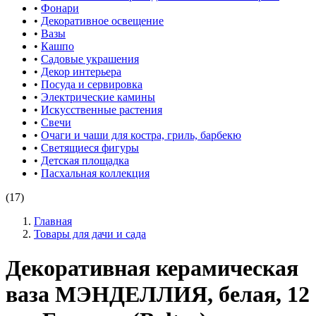
•
Фонари
•
Декоративное освещение
•
Вазы
•
Кашпо
•
Садовые украшения
•
Декор интерьера
•
Посуда и сервировка
•
Электрические камины
•
Искусственные растения
•
Свечи
•
Очаги и чаши для костра, гриль, барбекю
•
Светящиеся фигуры
•
Детская площадка
•
Пасхальная коллекция
(17)
Главная
Товары для дачи и сада
Декоративная керамическая
ваза МЭНДЕЛЛИЯ, белая, 12