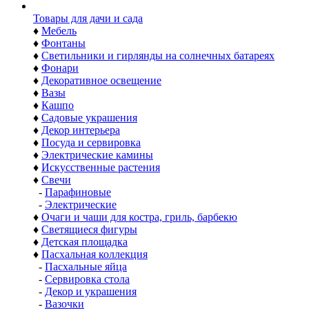
Товары для дачи и сада
♦
Мебель
♦
Фонтаны
♦
Светильники и гирлянды на солнечных батареях
♦
Фонари
♦
Декоративное освещение
♦
Вазы
♦
Кашпо
♦
Садовые украшения
♦
Декор интерьера
♦
Посуда и сервировка
♦
Электрические камины
♦
Искусственные растения
♦
Свечи
-
Парафиновые
-
Электрические
♦
Очаги и чаши для костра, гриль, барбекю
♦
Светящиеся фигуры
♦
Детская площадка
♦
Пасхальная коллекция
-
Пасхальные яйца
-
Сервировка стола
-
Декор и украшения
-
Вазочки