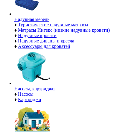
Надувная мебель
♦
Туристические надувные матрасы
♦
Матрасы Интекс (низкие надувные кровати)
♦
Надувные кровати
♦
Надувные диваны и кресла
♦
Аксессуары для кроватей
Насосы, картриджи
♦
Насосы
♦
Картриджи