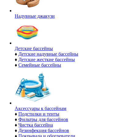
Надувные джакузи
Детские бассейны
♦
Детские надувные бассейны
♦
Детские жесткие бассейны
♦
Семейные бассейны
Аксессуары к бассейнам
♦
Подстилки и тенты
♦
Фильтры для бассейнов
♦
Чистка бассейна
♦
Дезинфекция бассейнов
♦
Покрывала и обогреватели