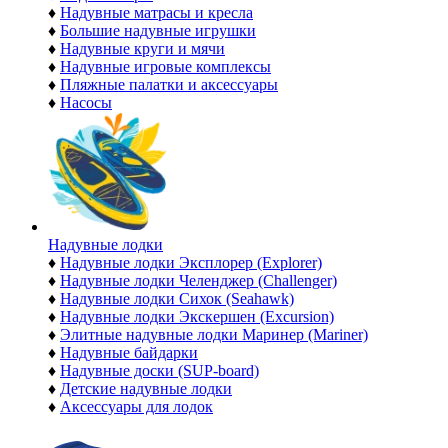
♦
Надувные матрасы и кресла
♦
Большие надувные игрушки
♦
Надувные круги и мячи
♦
Надувные игровые комплексы
♦
Пляжные палатки и аксессуары
♦
Насосы
Надувные лодки
♦
Надувные лодки Эксплорер (Explorer)
♦
Надувные лодки Челенджер (Challenger)
♦
Надувные лодки Сихок (Seahawk)
♦
Надувные лодки Экскершен (Excursion)
♦
Элитные надувные лодки Маринер (Mariner)
♦
Надувные байдарки
♦
Надувные доски (SUP-board)
♦
Детские надувные лодки
♦
Аксессуары для лодок