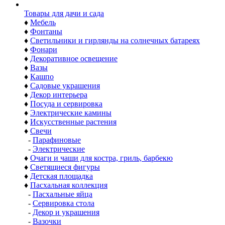
Товары для дачи и сада
♦
Мебель
♦
Фонтаны
♦
Светильники и гирлянды на солнечных батареях
♦
Фонари
♦
Декоративное освещение
♦
Вазы
♦
Кашпо
♦
Садовые украшения
♦
Декор интерьера
♦
Посуда и сервировка
♦
Электрические камины
♦
Искусственные растения
♦
Свечи
-
Парафиновые
-
Электрические
♦
Очаги и чаши для костра, гриль, барбекю
♦
Светящиеся фигуры
♦
Детская площадка
♦
Пасхальная коллекция
-
Пасхальные яйца
-
Сервировка стола
-
Декор и украшения
-
Вазочки