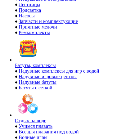
♦
Лестницы
♦
Подсветка
♦
Насосы
♦
Запчасти и комплектующие
♦
Приятные мелочи
♦
Ремкомплекты
Батуты, комплексы
♦
Надувные комплексы для игр с водой
♦
Надувные игровые центры
♦
Надувные батуты
♦
Батуты с сеткой
Отдых на воде
♦
Учимся плавать
♦
Все для плавания под водой
♦
Водные игры