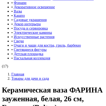
•
Фонари
•
Декоративное освещение
•
Вазы
•
Кашпо
•
Садовые украшения
•
Декор интерьера
•
Посуда и сервировка
•
Электрические камины
•
Искусственные растения
•
Свечи
•
Очаги и чаши для костра, гриль, барбекю
•
Светящиеся фигуры
•
Детская площадка
•
Пасхальная коллекция
(17)
Главная
Товары для дачи и сада
Керамическая ваза ФАРИНА
зауженная, белая, 26 см,