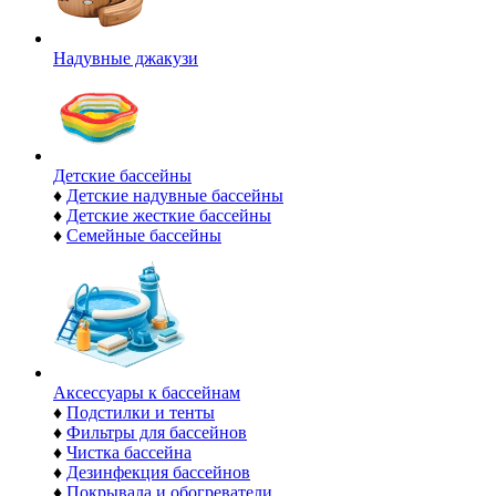
Надувные джакузи
Детские бассейны
♦
Детские надувные бассейны
♦
Детские жесткие бассейны
♦
Семейные бассейны
Аксессуары к бассейнам
♦
Подстилки и тенты
♦
Фильтры для бассейнов
♦
Чистка бассейна
♦
Дезинфекция бассейнов
♦
Покрывала и обогреватели