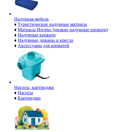
Надувная мебель
♦
Туристические надувные матрасы
♦
Матрасы Интекс (низкие надувные кровати)
♦
Надувные кровати
♦
Надувные диваны и кресла
♦
Аксессуары для кроватей
Насосы, картриджи
♦
Насосы
♦
Картриджи