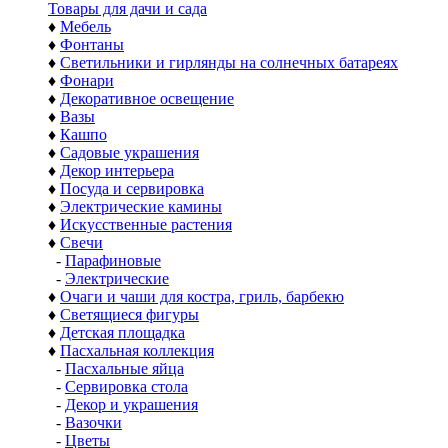
Товары для дачи и сада
♦
Мебель
♦
Фонтаны
♦
Светильники и гирлянды на солнечных батареях
♦
Фонари
♦
Декоративное освещение
♦
Вазы
♦
Кашпо
♦
Садовые украшения
♦
Декор интерьера
♦
Посуда и сервировка
♦
Электрические камины
♦
Искусственные растения
♦
Свечи
-
Парафиновые
-
Электрические
♦
Очаги и чаши для костра, гриль, барбекю
♦
Светящиеся фигуры
♦
Детская площадка
♦
Пасхальная коллекция
-
Пасхальные яйца
-
Сервировка стола
-
Декор и украшения
-
Вазочки
-
Цветы