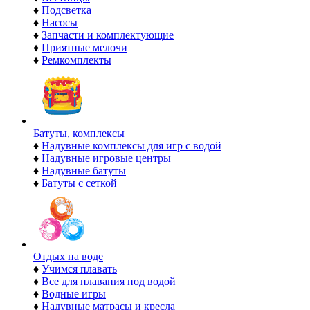
♦
Подсветка
♦
Насосы
♦
Запчасти и комплектующие
♦
Приятные мелочи
♦
Ремкомплекты
Батуты, комплексы
♦
Надувные комплексы для игр с водой
♦
Надувные игровые центры
♦
Надувные батуты
♦
Батуты с сеткой
Отдых на воде
♦
Учимся плавать
♦
Все для плавания под водой
♦
Водные игры
♦
Надувные матрасы и кресла