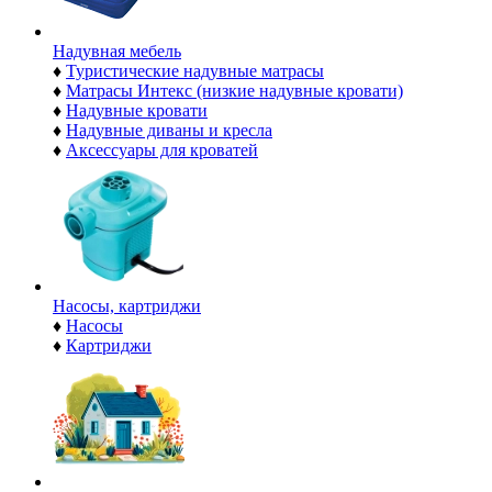
Надувная мебель
♦
Туристические надувные матрасы
♦
Матрасы Интекс (низкие надувные кровати)
♦
Надувные кровати
♦
Надувные диваны и кресла
♦
Аксессуары для кроватей
Насосы, картриджи
♦
Насосы
♦
Картриджи