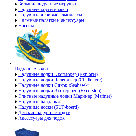
♦
Большие надувные игрушки
♦
Надувные круги и мячи
♦
Надувные игровые комплексы
♦
Пляжные палатки и аксессуары
♦
Насосы
Надувные лодки
♦
Надувные лодки Эксплорер (Explorer)
♦
Надувные лодки Челенджер (Challenger)
♦
Надувные лодки Сихок (Seahawk)
♦
Надувные лодки Экскершен (Excursion)
♦
Элитные надувные лодки Маринер (Mariner)
♦
Надувные байдарки
♦
Надувные доски (SUP-board)
♦
Детские надувные лодки
♦
Аксессуары для лодок