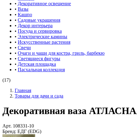
•
Декоративное освещение
•
Вазы
•
Кашпо
•
Садовые украшения
•
Декор интерьера
•
Посуда и сервировка
•
Электрические камины
•
Искусственные растения
•
Свечи
•
Очаги и чаши для костра, гриль, барбекю
•
Светящиеся фигуры
•
Детская площадка
•
Пасхальная коллекция
(17)
Главная
Товары для дачи и сада
Декоративная ваза АТЛАСНАЯ 
Арт.
108331-10
Бренд:
ЕДГ (EDG)