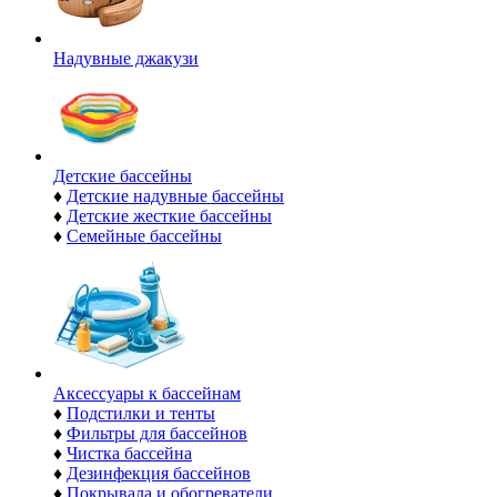
Надувные джакузи
Детские бассейны
♦
Детские надувные бассейны
♦
Детские жесткие бассейны
♦
Семейные бассейны
Аксессуары к бассейнам
♦
Подстилки и тенты
♦
Фильтры для бассейнов
♦
Чистка бассейна
♦
Дезинфекция бассейнов
♦
Покрывала и обогреватели