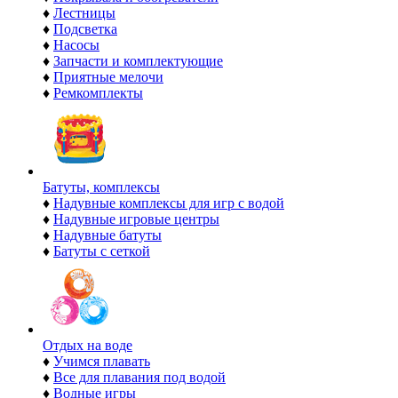
♦
Лестницы
♦
Подсветка
♦
Насосы
♦
Запчасти и комплектующие
♦
Приятные мелочи
♦
Ремкомплекты
Батуты, комплексы
♦
Надувные комплексы для игр с водой
♦
Надувные игровые центры
♦
Надувные батуты
♦
Батуты с сеткой
Отдых на воде
♦
Учимся плавать
♦
Все для плавания под водой
♦
Водные игры