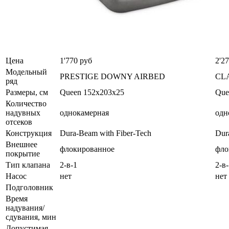
Цена
1'770 руб
2'2
Модельный
PRESTIGE DOWNY AIRBED
CL
ряд
Размеры, см
Queen 152х203х25
Que
Количество
надувных
однокамерная
одн
отсеков
Конструкция
Dura-Beam with Fiber-Tech
Dur
Внешнее
флокированное
фло
покрытие
Тип клапана
2-в-1
2-в
Насос
нет
нет
Подголовник
Время
надувания/
сдувания, мин
Допустимая