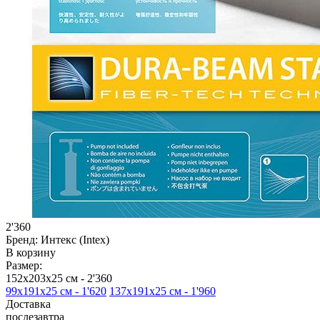
2'360
Бренд:
Интекс (Intex)
В корзину
Размер:
152х203х25 см -
2'360
99х191х25 см -
1'620
137х191х25 см -
1'960
Доставка
послезавтра