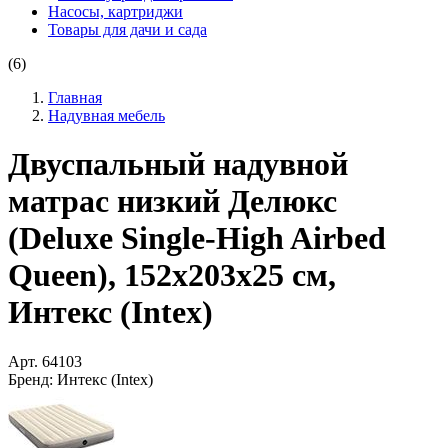
Насосы, картриджи
Товары для дачи и сада
(6)
Главная
Надувная мебель
Двуспальный надувной
матрас низкий Делюкс
(Deluxe Single-High Airbed
Queen), 152х203х25 см,
Интекс (Intex)
Арт.
64103
Бренд:
Интекс (Intex)