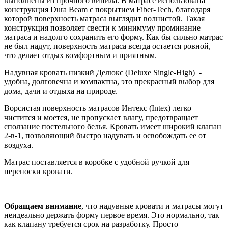
выполнены из прочного винила. В матрасе использована
конструкция Dura Beam с покрытием Fiber-Tech, благодаря
которой поверхность матраса выглядит волнистой. Такая
конструкция позволяет свести к минимуму проминание
матраса и надолго сохранить его форму. Как бы сильно матрас
не был надут, поверхность матраса всегда остается ровной,
что делает отдых комфортным и приятным.
Надувная кровать низкий Делюкс (Deluxe Single-High) -
удобна, долговечна и компактна, это прекрасный выбор для
дома, дачи и отдыха на природе.
Ворсистая поверхность матрасов Интекс (Intex) легко
чистится и моется, не пропускает влагу, предотвращает
сползание постельного белья. Кровать имеет широкий клапан
2-в-1, позволяющий быстро надувать и освобождать ее от
воздуха.
Матрас поставляется в коробке с удобной ручкой для
переноски кровати.
Обращаем внимание
, что надувные кровати и матрасы могут
неидеально держать форму первое время. Это нормально, так
как клапану требуется срок на разработку. Просто