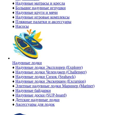
♦
Надувные матрасы и кресла
♦
Большие надувные игрушки
♦
Надувные круги и мячи
♦
Надувные игровые комплексы
♦
Пляжные палатки и аксессуары
♦
Насосы
Надувные лодки
♦
Надувные лодки Эксплорер (Explorer)
♦
Надувные лодки Челенджер (Challenger)
♦
Надувные лодки Сихок (Seahawk)
♦
Надувные лодки Экскершен (Excursion)
♦
Элитные надувные лодки Маринер (Mariner)
♦
Надувные байдарки
♦
Надувные доски (SUP-board)
♦
Детские надувные лодки
♦
Аксессуары для лодок