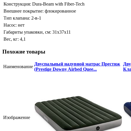
Конструкция:
Dura-Beam with Fiber-Tech
Внешнее покрытие:
флокированное
Тип клапана:
2-в-1
Насос:
нет
Габариты упаковки, см:
31х37х11
Вес, кг:
4,1
Похожие товары
Двуспальный надувной матрас Престиж
Дву
Наименование
(Prestige Downy Airbed Quee...
Кла
Изображение