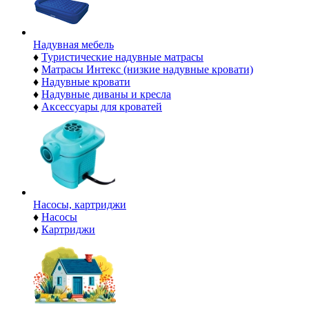
Надувная мебель
♦
Туристические надувные матрасы
♦
Матрасы Интекс (низкие надувные кровати)
♦
Надувные кровати
♦
Надувные диваны и кресла
♦
Аксессуары для кроватей
Насосы, картриджи
♦
Насосы
♦
Картриджи