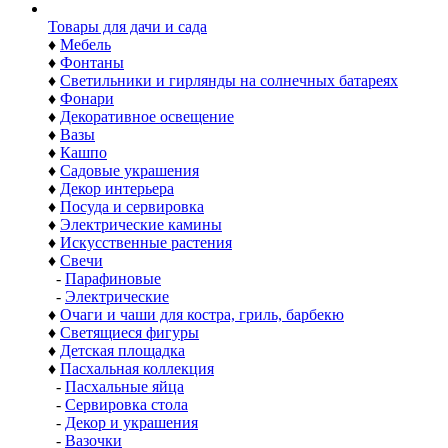
Товары для дачи и сада
♦
Мебель
♦
Фонтаны
♦
Светильники и гирлянды на солнечных батареях
♦
Фонари
♦
Декоративное освещение
♦
Вазы
♦
Кашпо
♦
Садовые украшения
♦
Декор интерьера
♦
Посуда и сервировка
♦
Электрические камины
♦
Искусственные растения
♦
Свечи
-
Парафиновые
-
Электрические
♦
Очаги и чаши для костра, гриль, барбекю
♦
Светящиеся фигуры
♦
Детская площадка
♦
Пасхальная коллекция
-
Пасхальные яйца
-
Сервировка стола
-
Декор и украшения
-
Вазочки