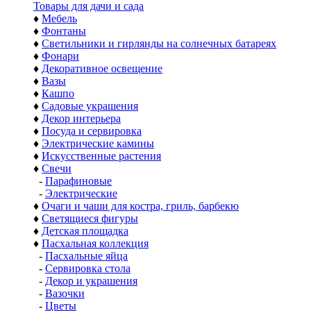
Товары для дачи и сада
♦
Мебель
♦
Фонтаны
♦
Светильники и гирлянды на солнечных батареях
♦
Фонари
♦
Декоративное освещение
♦
Вазы
♦
Кашпо
♦
Садовые украшения
♦
Декор интерьера
♦
Посуда и сервировка
♦
Электрические камины
♦
Искусственные растения
♦
Свечи
-
Парафиновые
-
Электрические
♦
Очаги и чаши для костра, гриль, барбекю
♦
Светящиеся фигуры
♦
Детская площадка
♦
Пасхальная коллекция
-
Пасхальные яйца
-
Сервировка стола
-
Декор и украшения
-
Вазочки
-
Цветы