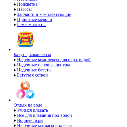
♦
Подсветка
♦
Насосы
♦
Запчасти и комплектующие
♦
Приятные мелочи
♦
Ремкомплекты
Батуты, комплексы
♦
Надувные комплексы для игр с водой
♦
Надувные игровые центры
♦
Надувные батуты
♦
Батуты с сеткой
Отдых на воде
♦
Учимся плавать
♦
Все для плавания под водой
♦
Водные игры
♦
Надувные матрасы и кресла