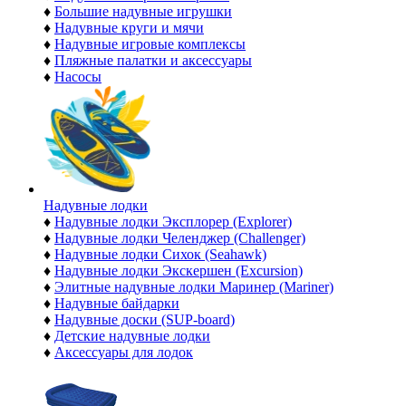
♦
Большие надувные игрушки
♦
Надувные круги и мячи
♦
Надувные игровые комплексы
♦
Пляжные палатки и аксессуары
♦
Насосы
Надувные лодки
♦
Надувные лодки Эксплорер (Explorer)
♦
Надувные лодки Челенджер (Challenger)
♦
Надувные лодки Сихок (Seahawk)
♦
Надувные лодки Экскершен (Excursion)
♦
Элитные надувные лодки Маринер (Mariner)
♦
Надувные байдарки
♦
Надувные доски (SUP-board)
♦
Детские надувные лодки
♦
Аксессуары для лодок