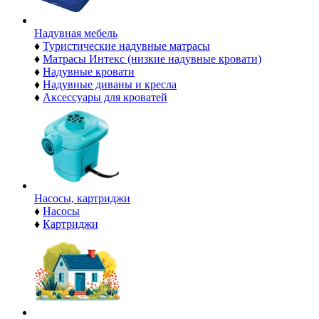
Надувная мебель
♦
Туристические надувные матрасы
♦
Матрасы Интекс (низкие надувные кровати)
♦
Надувные кровати
♦
Надувные диваны и кресла
♦
Аксессуары для кроватей
Насосы, картриджи
♦
Насосы
♦
Картриджи