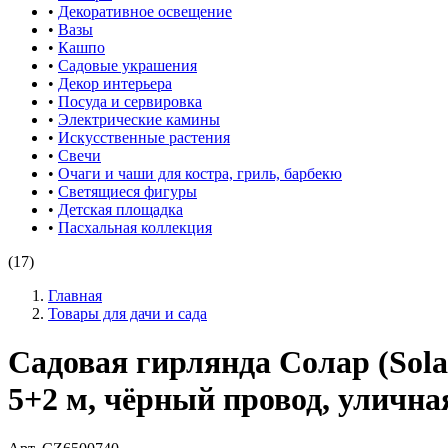
•
Декоративное освещение
•
Вазы
•
Кашпо
•
Садовые украшения
•
Декор интерьера
•
Посуда и сервировка
•
Электрические камины
•
Искусственные растения
•
Свечи
•
Очаги и чаши для костра, гриль, барбекю
•
Светящиеся фигуры
•
Детская площадка
•
Пасхальная коллекция
(17)
Главная
Товары для дачи и сада
Садовая гирлянда Солар (Sola
5+2 м, чёрный провод, улична