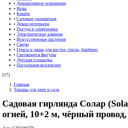
•
Декоративное освещение
•
Вазы
•
Кашпо
•
Садовые украшения
•
Декор интерьера
•
Посуда и сервировка
•
Электрические камины
•
Искусственные растения
•
Свечи
•
Очаги и чаши для костра, гриль, барбекю
•
Светящиеся фигуры
•
Детская площадка
•
Пасхальная коллекция
(17)
Главная
Товары для дачи и сада
Садовая гирлянда Солар (Sol
огней, 10+2 м, чёрный провод