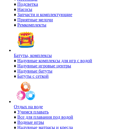
♦
Подсветка
♦
Насосы
♦
Запчасти и комплектующие
♦
Приятные мелочи
♦
Ремкомплекты
Батуты, комплексы
♦
Надувные комплексы для игр с водой
♦
Надувные игровые центры
♦
Надувные батуты
♦
Батуты с сеткой
Отдых на воде
♦
Учимся плавать
♦
Все для плавания под водой
♦
Водные игры
♦
Надувные матрасы и кресла