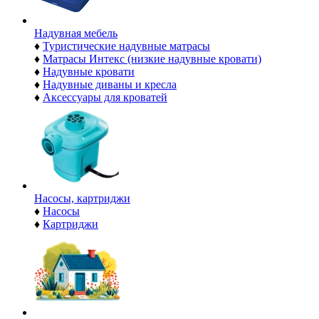
Надувная мебель
♦
Туристические надувные матрасы
♦
Матрасы Интекс (низкие надувные кровати)
♦
Надувные кровати
♦
Надувные диваны и кресла
♦
Аксессуары для кроватей
Насосы, картриджи
♦
Насосы
♦
Картриджи