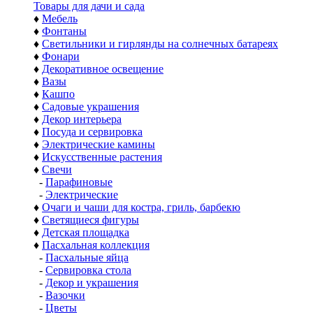
Товары для дачи и сада
♦
Мебель
♦
Фонтаны
♦
Светильники и гирлянды на солнечных батареях
♦
Фонари
♦
Декоративное освещение
♦
Вазы
♦
Кашпо
♦
Садовые украшения
♦
Декор интерьера
♦
Посуда и сервировка
♦
Электрические камины
♦
Искусственные растения
♦
Свечи
-
Парафиновые
-
Электрические
♦
Очаги и чаши для костра, гриль, барбекю
♦
Светящиеся фигуры
♦
Детская площадка
♦
Пасхальная коллекция
-
Пасхальные яйца
-
Сервировка стола
-
Декор и украшения
-
Вазочки
-
Цветы