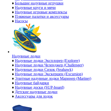
♦
Большие надувные игрушки
♦
Надувные круги и мячи
♦
Надувные игровые комплексы
♦
Пляжные палатки и аксессуары
♦
Насосы
Надувные лодки
♦
Надувные лодки Эксплорер (Explorer)
♦
Надувные лодки Челенджер (Challenger)
♦
Надувные лодки Сихок (Seahawk)
♦
Надувные лодки Экскершен (Excursion)
♦
Элитные надувные лодки Маринер (Mariner)
♦
Надувные байдарки
♦
Надувные доски (SUP-board)
♦
Детские надувные лодки
♦
Аксессуары для лодок