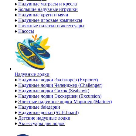
♦
Надувные матрасы и кресла
♦
Большие надувные игрушки
♦
Надувные круги и мячи
♦
Надувные игровые комплексы
♦
Пляжные палатки и аксессуары
♦
Насосы
Надувные лодки
♦
Надувные лодки Эксплорер (Explorer)
♦
Надувные лодки Челенджер (Challenger)
♦
Надувные лодки Сихок (Seahawk)
♦
Надувные лодки Экскершен (Excursion)
♦
Элитные надувные лодки Маринер (Mariner)
♦
Надувные байдарки
♦
Надувные доски (SUP-board)
♦
Детские надувные лодки
♦
Аксессуары для лодок