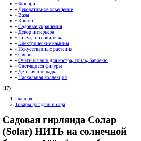
•
Фонари
•
Декоративное освещение
•
Вазы
•
Кашпо
•
Садовые украшения
•
Декор интерьера
•
Посуда и сервировка
•
Электрические камины
•
Искусственные растения
•
Свечи
•
Очаги и чаши для костра, гриль, барбекю
•
Светящиеся фигуры
•
Детская площадка
•
Пасхальная коллекция
(17)
Главная
Товары для дачи и сада
Садовая гирлянда Солар
(Solar) НИТЬ на солнечной