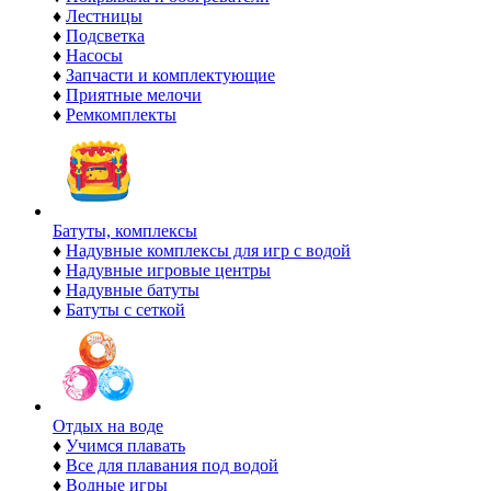
♦
Лестницы
♦
Подсветка
♦
Насосы
♦
Запчасти и комплектующие
♦
Приятные мелочи
♦
Ремкомплекты
Батуты, комплексы
♦
Надувные комплексы для игр с водой
♦
Надувные игровые центры
♦
Надувные батуты
♦
Батуты с сеткой
Отдых на воде
♦
Учимся плавать
♦
Все для плавания под водой
♦
Водные игры