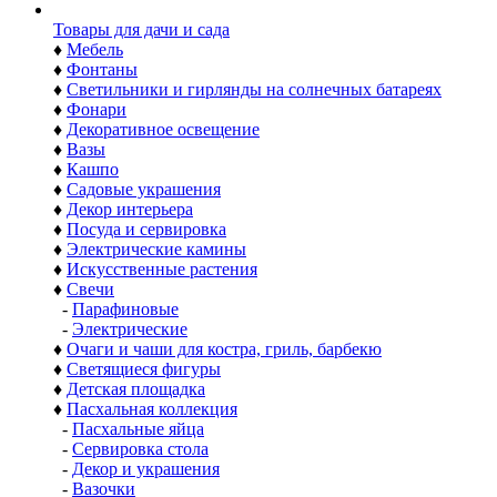
Товары для дачи и сада
♦
Мебель
♦
Фонтаны
♦
Светильники и гирлянды на солнечных батареях
♦
Фонари
♦
Декоративное освещение
♦
Вазы
♦
Кашпо
♦
Садовые украшения
♦
Декор интерьера
♦
Посуда и сервировка
♦
Электрические камины
♦
Искусственные растения
♦
Свечи
-
Парафиновые
-
Электрические
♦
Очаги и чаши для костра, гриль, барбекю
♦
Светящиеся фигуры
♦
Детская площадка
♦
Пасхальная коллекция
-
Пасхальные яйца
-
Сервировка стола
-
Декор и украшения
-
Вазочки