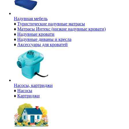
Надувная мебель
♦
Туристические надувные матрасы
♦
Матрасы Интекс (низкие надувные кровати)
♦
Надувные кровати
♦
Надувные диваны и кресла
♦
Аксессуары для кроватей
Насосы, картриджи
♦
Насосы
♦
Картриджи