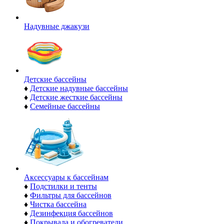
Надувные джакузи
Детские бассейны
♦
Детские надувные бассейны
♦
Детские жесткие бассейны
♦
Семейные бассейны
Аксессуары к бассейнам
♦
Подстилки и тенты
♦
Фильтры для бассейнов
♦
Чистка бассейна
♦
Дезинфекция бассейнов
♦
Покрывала и обогреватели