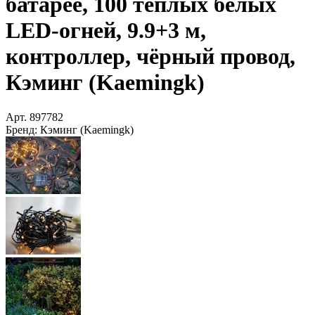
батарее, 100 тёплых белых
LED-огней, 9.9+3 м,
контроллер, чёрный провод,
Кэминг (Kaemingk)
Арт.
897782
Бренд:
Кэминг (Kaemingk)