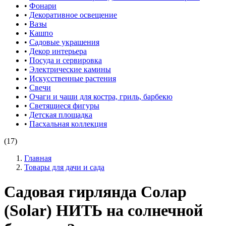
•
Фонари
•
Декоративное освещение
•
Вазы
•
Кашпо
•
Садовые украшения
•
Декор интерьера
•
Посуда и сервировка
•
Электрические камины
•
Искусственные растения
•
Свечи
•
Очаги и чаши для костра, гриль, барбекю
•
Светящиеся фигуры
•
Детская площадка
•
Пасхальная коллекция
(17)
Главная
Товары для дачи и сада
Садовая гирлянда Солар
(Solar) НИТЬ на солнечной