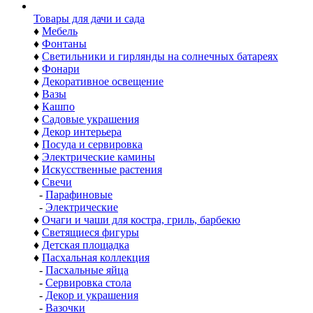
Товары для дачи и сада
♦
Мебель
♦
Фонтаны
♦
Светильники и гирлянды на солнечных батареях
♦
Фонари
♦
Декоративное освещение
♦
Вазы
♦
Кашпо
♦
Садовые украшения
♦
Декор интерьера
♦
Посуда и сервировка
♦
Электрические камины
♦
Искусственные растения
♦
Свечи
-
Парафиновые
-
Электрические
♦
Очаги и чаши для костра, гриль, барбекю
♦
Светящиеся фигуры
♦
Детская площадка
♦
Пасхальная коллекция
-
Пасхальные яйца
-
Сервировка стола
-
Декор и украшения
-
Вазочки