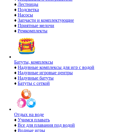
♦
Лестницы
♦
Подсветка
♦
Насосы
♦
Запчасти и комплектующие
♦
Приятные мелочи
♦
Ремкомплекты
Батуты, комплексы
♦
Надувные комплексы для игр с водой
♦
Надувные игровые центры
♦
Надувные батуты
♦
Батуты с сеткой
Отдых на воде
♦
Учимся плавать
♦
Все для плавания под водой
♦
Водные игры