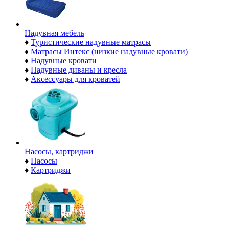
Надувная мебель
♦
Туристические надувные матрасы
♦
Матрасы Интекс (низкие надувные кровати)
♦
Надувные кровати
♦
Надувные диваны и кресла
♦
Аксессуары для кроватей
Насосы, картриджи
♦
Насосы
♦
Картриджи