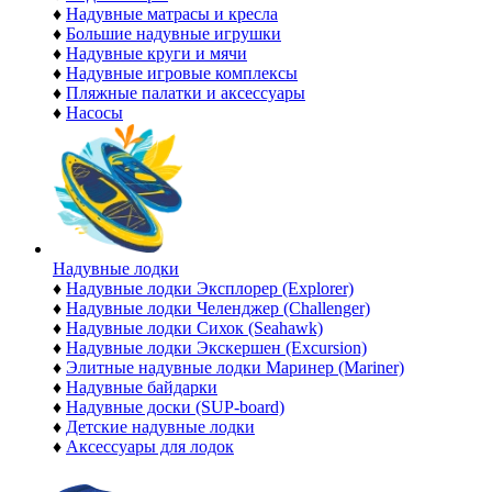
♦
Надувные матрасы и кресла
♦
Большие надувные игрушки
♦
Надувные круги и мячи
♦
Надувные игровые комплексы
♦
Пляжные палатки и аксессуары
♦
Насосы
Надувные лодки
♦
Надувные лодки Эксплорер (Explorer)
♦
Надувные лодки Челенджер (Challenger)
♦
Надувные лодки Сихок (Seahawk)
♦
Надувные лодки Экскершен (Excursion)
♦
Элитные надувные лодки Маринер (Mariner)
♦
Надувные байдарки
♦
Надувные доски (SUP-board)
♦
Детские надувные лодки
♦
Аксессуары для лодок