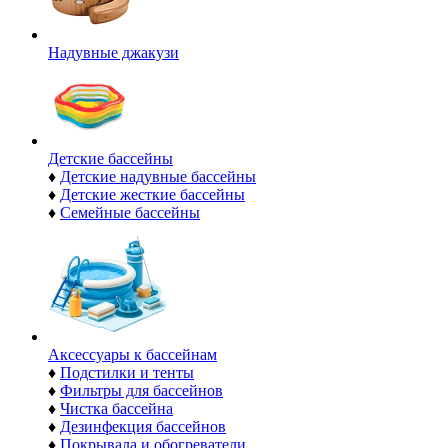
Надувные джакузи
Детские бассейны
♦
Детские надувные бассейны
♦
Детские жесткие бассейны
♦
Семейные бассейны
Аксессуары к бассейнам
♦
Подстилки и тенты
♦
Фильтры для бассейнов
♦
Чистка бассейна
♦
Дезинфекция бассейнов
♦
Покрывала и обогреватели