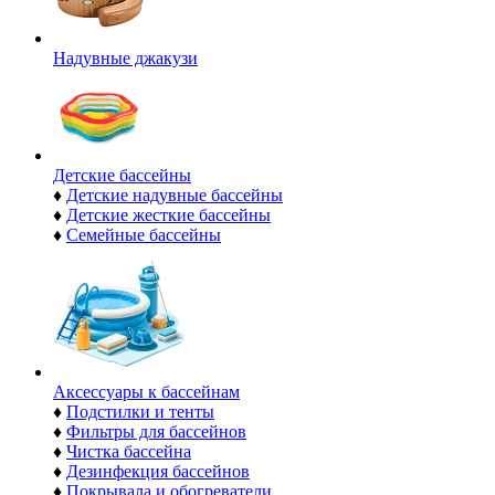
Надувные джакузи
Детские бассейны
♦
Детские надувные бассейны
♦
Детские жесткие бассейны
♦
Семейные бассейны
Аксессуары к бассейнам
♦
Подстилки и тенты
♦
Фильтры для бассейнов
♦
Чистка бассейна
♦
Дезинфекция бассейнов
♦
Покрывала и обогреватели