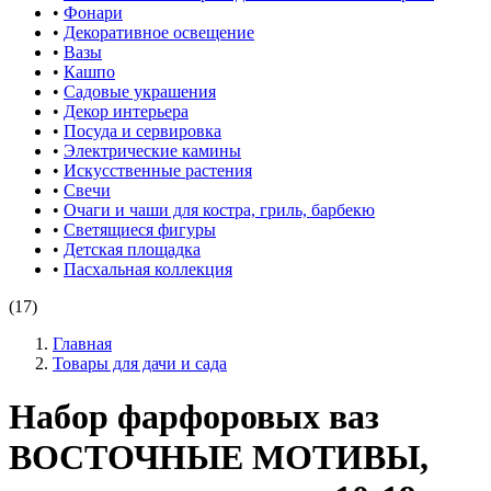
•
Фонари
•
Декоративное освещение
•
Вазы
•
Кашпо
•
Садовые украшения
•
Декор интерьера
•
Посуда и сервировка
•
Электрические камины
•
Искусственные растения
•
Свечи
•
Очаги и чаши для костра, гриль, барбекю
•
Светящиеся фигуры
•
Детская площадка
•
Пасхальная коллекция
(17)
Главная
Товары для дачи и сада
Набор фарфоровых ваз
ВОСТОЧНЫЕ МОТИВЫ,