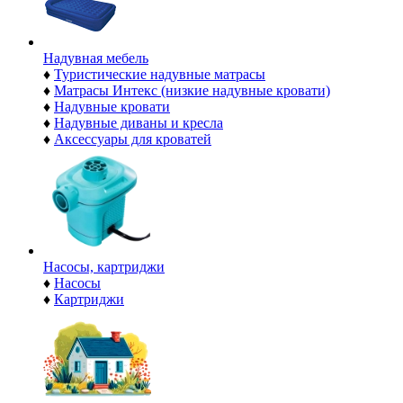
Надувная мебель
♦
Туристические надувные матрасы
♦
Матрасы Интекс (низкие надувные кровати)
♦
Надувные кровати
♦
Надувные диваны и кресла
♦
Аксессуары для кроватей
Насосы, картриджи
♦
Насосы
♦
Картриджи