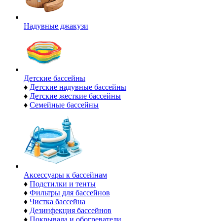
Надувные джакузи
Детские бассейны
♦
Детские надувные бассейны
♦
Детские жесткие бассейны
♦
Семейные бассейны
Аксессуары к бассейнам
♦
Подстилки и тенты
♦
Фильтры для бассейнов
♦
Чистка бассейна
♦
Дезинфекция бассейнов
♦
Покрывала и обогреватели