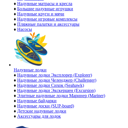
♦
Надувные матрасы и кресла
♦
Большие надувные игрушки
♦
Надувные круги и мячи
♦
Надувные игровые комплексы
♦
Пляжные палатки и аксессуары
♦
Насосы
Надувные лодки
♦
Надувные лодки Эксплорер (Explorer)
♦
Надувные лодки Челенджер (Challenger)
♦
Надувные лодки Сихок (Seahawk)
♦
Надувные лодки Экскершен (Excursion)
♦
Элитные надувные лодки Маринер (Mariner)
♦
Надувные байдарки
♦
Надувные доски (SUP-board)
♦
Детские надувные лодки
♦
Аксессуары для лодок