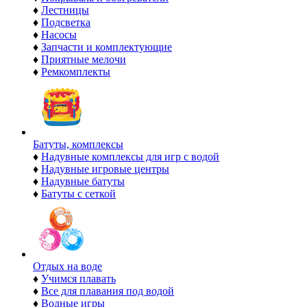
♦
Лестницы
♦
Подсветка
♦
Насосы
♦
Запчасти и комплектующие
♦
Приятные мелочи
♦
Ремкомплекты
Батуты, комплексы
♦
Надувные комплексы для игр с водой
♦
Надувные игровые центры
♦
Надувные батуты
♦
Батуты с сеткой
Отдых на воде
♦
Учимся плавать
♦
Все для плавания под водой
♦
Водные игры