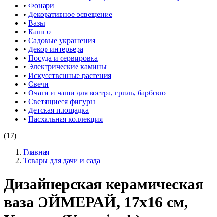
•
Фонари
•
Декоративное освещение
•
Вазы
•
Кашпо
•
Садовые украшения
•
Декор интерьера
•
Посуда и сервировка
•
Электрические камины
•
Искусственные растения
•
Свечи
•
Очаги и чаши для костра, гриль, барбекю
•
Светящиеся фигуры
•
Детская площадка
•
Пасхальная коллекция
(17)
Главная
Товары для дачи и сада
Дизайнерская керамическая
ваза ЭЙМЕРАЙ, 17х16 см,