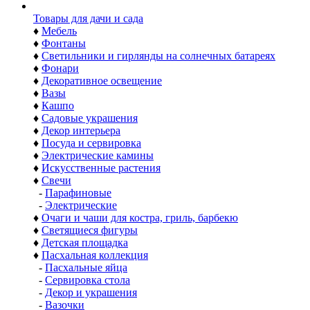
Товары для дачи и сада
♦
Мебель
♦
Фонтаны
♦
Светильники и гирлянды на солнечных батареях
♦
Фонари
♦
Декоративное освещение
♦
Вазы
♦
Кашпо
♦
Садовые украшения
♦
Декор интерьера
♦
Посуда и сервировка
♦
Электрические камины
♦
Искусственные растения
♦
Свечи
-
Парафиновые
-
Электрические
♦
Очаги и чаши для костра, гриль, барбекю
♦
Светящиеся фигуры
♦
Детская площадка
♦
Пасхальная коллекция
-
Пасхальные яйца
-
Сервировка стола
-
Декор и украшения
-
Вазочки