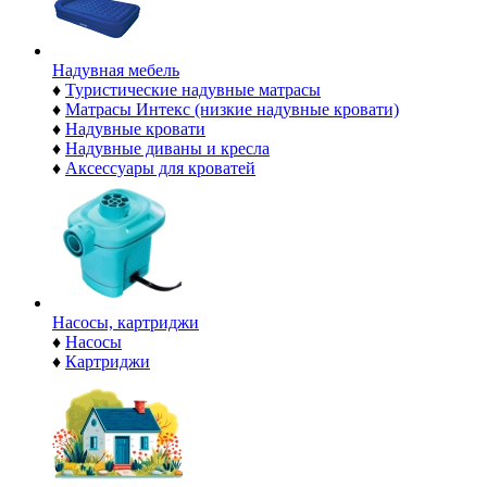
Надувная мебель
♦
Туристические надувные матрасы
♦
Матрасы Интекс (низкие надувные кровати)
♦
Надувные кровати
♦
Надувные диваны и кресла
♦
Аксессуары для кроватей
Насосы, картриджи
♦
Насосы
♦
Картриджи