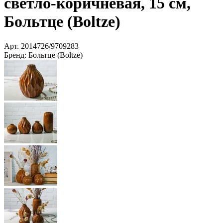
светло-коричневая, 15 см,
Больтце (Boltze)
Арт.
2014726/9709283
Бренд:
Больтце (Boltze)