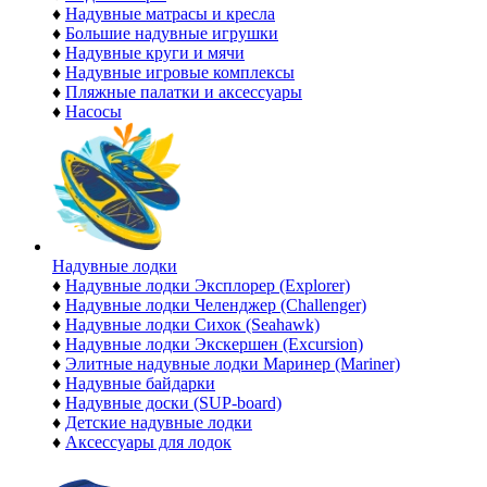
♦
Надувные матрасы и кресла
♦
Большие надувные игрушки
♦
Надувные круги и мячи
♦
Надувные игровые комплексы
♦
Пляжные палатки и аксессуары
♦
Насосы
Надувные лодки
♦
Надувные лодки Эксплорер (Explorer)
♦
Надувные лодки Челенджер (Challenger)
♦
Надувные лодки Сихок (Seahawk)
♦
Надувные лодки Экскершен (Excursion)
♦
Элитные надувные лодки Маринер (Mariner)
♦
Надувные байдарки
♦
Надувные доски (SUP-board)
♦
Детские надувные лодки
♦
Аксессуары для лодок