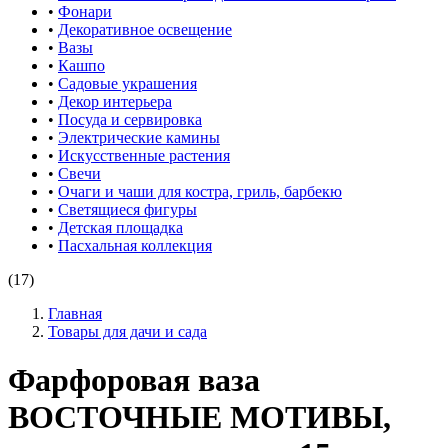
•
Фонари
•
Декоративное освещение
•
Вазы
•
Кашпо
•
Садовые украшения
•
Декор интерьера
•
Посуда и сервировка
•
Электрические камины
•
Искусственные растения
•
Свечи
•
Очаги и чаши для костра, гриль, барбекю
•
Светящиеся фигуры
•
Детская площадка
•
Пасхальная коллекция
(17)
Главная
Товары для дачи и сада
Фарфоровая ваза
ВОСТОЧНЫЕ МОТИВЫ,