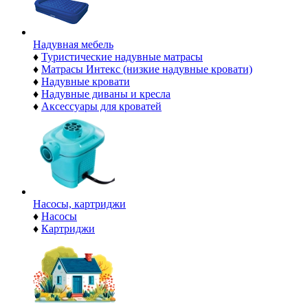
Надувная мебель
♦
Туристические надувные матрасы
♦
Матрасы Интекс (низкие надувные кровати)
♦
Надувные кровати
♦
Надувные диваны и кресла
♦
Аксессуары для кроватей
Насосы, картриджи
♦
Насосы
♦
Картриджи