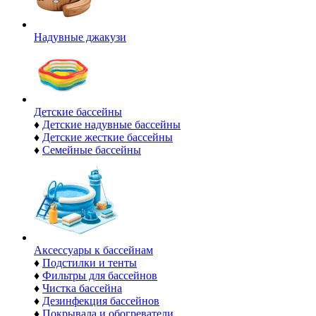
Надувные джакузи
Детские бассейны
♦
Детские надувные бассейны
♦
Детские жесткие бассейны
♦
Семейные бассейны
Аксессуары к бассейнам
♦
Подстилки и тенты
♦
Фильтры для бассейнов
♦
Чистка бассейна
♦
Дезинфекция бассейнов
♦
Покрывала и обогреватели