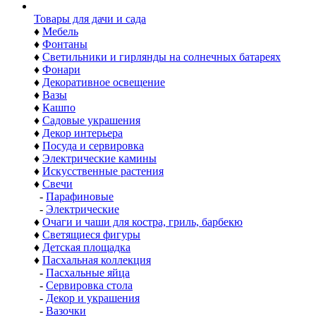
Товары для дачи и сада
♦
Мебель
♦
Фонтаны
♦
Светильники и гирлянды на солнечных батареях
♦
Фонари
♦
Декоративное освещение
♦
Вазы
♦
Кашпо
♦
Садовые украшения
♦
Декор интерьера
♦
Посуда и сервировка
♦
Электрические камины
♦
Искусственные растения
♦
Свечи
-
Парафиновые
-
Электрические
♦
Очаги и чаши для костра, гриль, барбекю
♦
Светящиеся фигуры
♦
Детская площадка
♦
Пасхальная коллекция
-
Пасхальные яйца
-
Сервировка стола
-
Декор и украшения
-
Вазочки