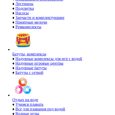
♦
Лестницы
♦
Подсветка
♦
Насосы
♦
Запчасти и комплектующие
♦
Приятные мелочи
♦
Ремкомплекты
Батуты, комплексы
♦
Надувные комплексы для игр с водой
♦
Надувные игровые центры
♦
Надувные батуты
♦
Батуты с сеткой
Отдых на воде
♦
Учимся плавать
♦
Все для плавания под водой
♦
Водные игры