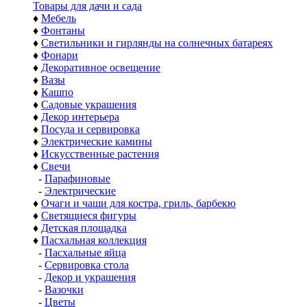
Товары для дачи и сада
♦
Мебель
♦
Фонтаны
♦
Светильники и гирлянды на солнечных батареях
♦
Фонари
♦
Декоративное освещение
♦
Вазы
♦
Кашпо
♦
Садовые украшения
♦
Декор интерьера
♦
Посуда и сервировка
♦
Электрические камины
♦
Искусственные растения
♦
Свечи
-
Парафиновые
-
Электрические
♦
Очаги и чаши для костра, гриль, барбекю
♦
Светящиеся фигуры
♦
Детская площадка
♦
Пасхальная коллекция
-
Пасхальные яйца
-
Сервировка стола
-
Декор и украшения
-
Вазочки
-
Цветы