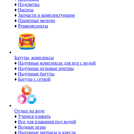
♦
Подсветка
♦
Насосы
♦
Запчасти и комплектующие
♦
Приятные мелочи
♦
Ремкомплекты
Батуты, комплексы
♦
Надувные комплексы для игр с водой
♦
Надувные игровые центры
♦
Надувные батуты
♦
Батуты с сеткой
Отдых на воде
♦
Учимся плавать
♦
Все для плавания под водой
♦
Водные игры
♦
Надувные матрасы и кресла