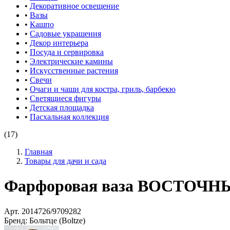
•
Декоративное освещение
•
Вазы
•
Кашпо
•
Садовые украшения
•
Декор интерьера
•
Посуда и сервировка
•
Электрические камины
•
Искусственные растения
•
Свечи
•
Очаги и чаши для костра, гриль, барбекю
•
Светящиеся фигуры
•
Детская площадка
•
Пасхальная коллекция
(17)
Главная
Товары для дачи и сада
Фарфоровая ваза ВОСТОЧНЫЕ 
Арт.
2014726/9709282
Бренд:
Больтце (Boltze)