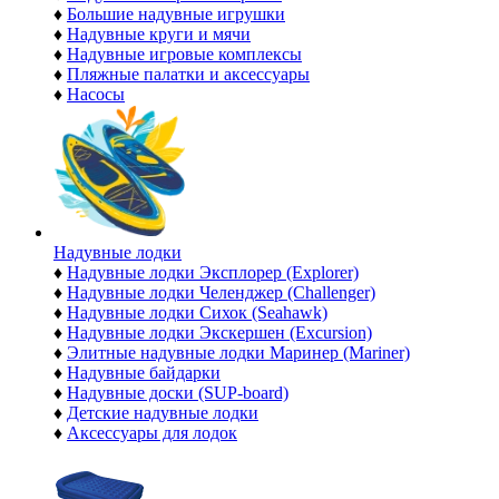
♦
Большие надувные игрушки
♦
Надувные круги и мячи
♦
Надувные игровые комплексы
♦
Пляжные палатки и аксессуары
♦
Насосы
Надувные лодки
♦
Надувные лодки Эксплорер (Explorer)
♦
Надувные лодки Челенджер (Challenger)
♦
Надувные лодки Сихок (Seahawk)
♦
Надувные лодки Экскершен (Excursion)
♦
Элитные надувные лодки Маринер (Mariner)
♦
Надувные байдарки
♦
Надувные доски (SUP-board)
♦
Детские надувные лодки
♦
Аксессуары для лодок