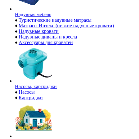
Надувная мебель
♦
Туристические надувные матрасы
♦
Матрасы Интекс (низкие надувные кровати)
♦
Надувные кровати
♦
Надувные диваны и кресла
♦
Аксессуары для кроватей
Насосы, картриджи
♦
Насосы
♦
Картриджи