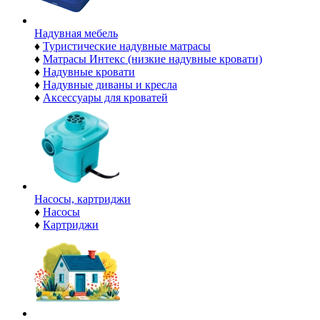
Надувная мебель
♦
Туристические надувные матрасы
♦
Матрасы Интекс (низкие надувные кровати)
♦
Надувные кровати
♦
Надувные диваны и кресла
♦
Аксессуары для кроватей
Насосы, картриджи
♦
Насосы
♦
Картриджи