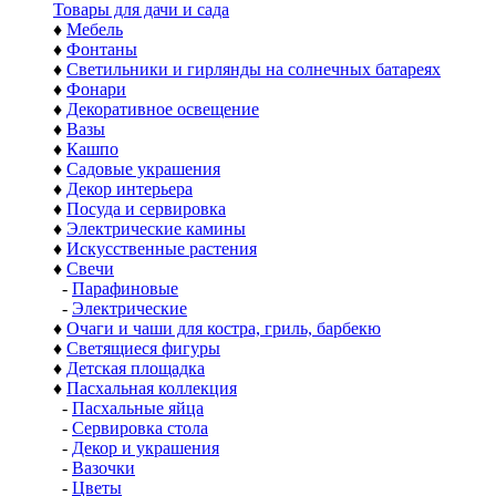
Товары для дачи и сада
♦
Мебель
♦
Фонтаны
♦
Светильники и гирлянды на солнечных батареях
♦
Фонари
♦
Декоративное освещение
♦
Вазы
♦
Кашпо
♦
Садовые украшения
♦
Декор интерьера
♦
Посуда и сервировка
♦
Электрические камины
♦
Искусственные растения
♦
Свечи
-
Парафиновые
-
Электрические
♦
Очаги и чаши для костра, гриль, барбекю
♦
Светящиеся фигуры
♦
Детская площадка
♦
Пасхальная коллекция
-
Пасхальные яйца
-
Сервировка стола
-
Декор и украшения
-
Вазочки
-
Цветы