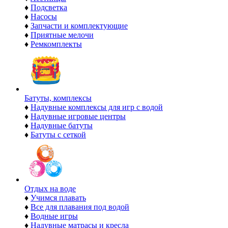
♦
Подсветка
♦
Насосы
♦
Запчасти и комплектующие
♦
Приятные мелочи
♦
Ремкомплекты
Батуты, комплексы
♦
Надувные комплексы для игр с водой
♦
Надувные игровые центры
♦
Надувные батуты
♦
Батуты с сеткой
Отдых на воде
♦
Учимся плавать
♦
Все для плавания под водой
♦
Водные игры
♦
Надувные матрасы и кресла