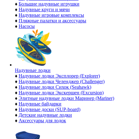
♦
Большие надувные игрушки
♦
Надувные круги и мячи
♦
Надувные игровые комплексы
♦
Пляжные палатки и аксессуары
♦
Насосы
Надувные лодки
♦
Надувные лодки Эксплорер (Explorer)
♦
Надувные лодки Челенджер (Challenger)
♦
Надувные лодки Сихок (Seahawk)
♦
Надувные лодки Экскершен (Excursion)
♦
Элитные надувные лодки Маринер (Mariner)
♦
Надувные байдарки
♦
Надувные доски (SUP-board)
♦
Детские надувные лодки
♦
Аксессуары для лодок