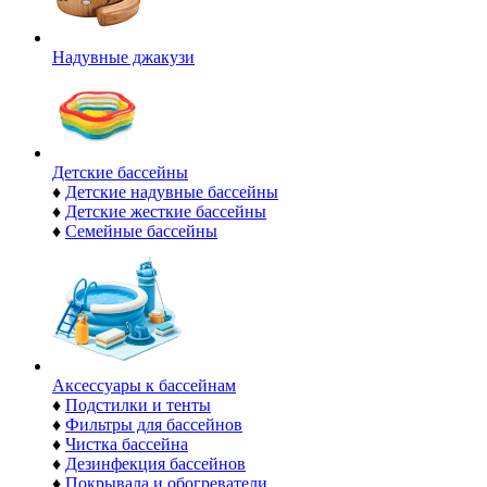
Надувные джакузи
Детские бассейны
♦
Детские надувные бассейны
♦
Детские жесткие бассейны
♦
Семейные бассейны
Аксессуары к бассейнам
♦
Подстилки и тенты
♦
Фильтры для бассейнов
♦
Чистка бассейна
♦
Дезинфекция бассейнов
♦
Покрывала и обогреватели