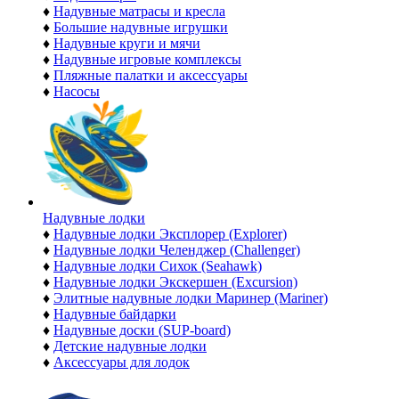
♦
Надувные матрасы и кресла
♦
Большие надувные игрушки
♦
Надувные круги и мячи
♦
Надувные игровые комплексы
♦
Пляжные палатки и аксессуары
♦
Насосы
Надувные лодки
♦
Надувные лодки Эксплорер (Explorer)
♦
Надувные лодки Челенджер (Challenger)
♦
Надувные лодки Сихок (Seahawk)
♦
Надувные лодки Экскершен (Excursion)
♦
Элитные надувные лодки Маринер (Mariner)
♦
Надувные байдарки
♦
Надувные доски (SUP-board)
♦
Детские надувные лодки
♦
Аксессуары для лодок