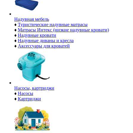
Надувная мебель
♦
Туристические надувные матрасы
♦
Матрасы Интекс (низкие надувные кровати)
♦
Надувные кровати
♦
Надувные диваны и кресла
♦
Аксессуары для кроватей
Насосы, картриджи
♦
Насосы
♦
Картриджи