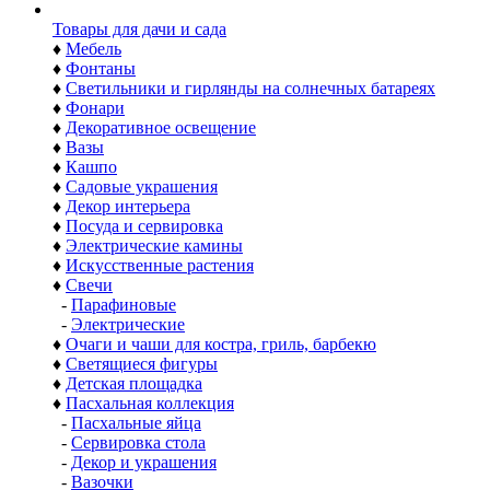
Товары для дачи и сада
♦
Мебель
♦
Фонтаны
♦
Светильники и гирлянды на солнечных батареях
♦
Фонари
♦
Декоративное освещение
♦
Вазы
♦
Кашпо
♦
Садовые украшения
♦
Декор интерьера
♦
Посуда и сервировка
♦
Электрические камины
♦
Искусственные растения
♦
Свечи
-
Парафиновые
-
Электрические
♦
Очаги и чаши для костра, гриль, барбекю
♦
Светящиеся фигуры
♦
Детская площадка
♦
Пасхальная коллекция
-
Пасхальные яйца
-
Сервировка стола
-
Декор и украшения
-
Вазочки