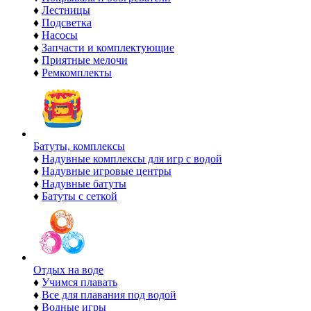
♦
Лестницы
♦
Подсветка
♦
Насосы
♦
Запчасти и комплектующие
♦
Приятные мелочи
♦
Ремкомплекты
Батуты, комплексы
♦
Надувные комплексы для игр с водой
♦
Надувные игровые центры
♦
Надувные батуты
♦
Батуты с сеткой
Отдых на воде
♦
Учимся плавать
♦
Все для плавания под водой
♦
Водные игры