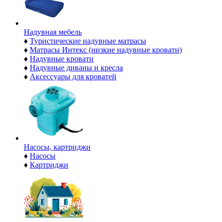
Надувная мебель
♦
Туристические надувные матрасы
♦
Матрасы Интекс (низкие надувные кровати)
♦
Надувные кровати
♦
Надувные диваны и кресла
♦
Аксессуары для кроватей
Насосы, картриджи
♦
Насосы
♦
Картриджи