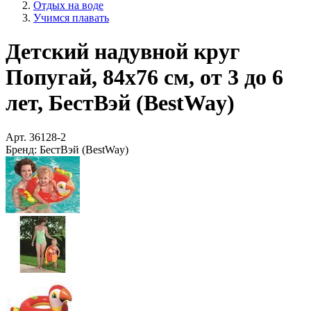
Отдых на воде
Учимся плавать
Детский надувной круг
Попугай, 84х76 см, от 3 до 6
лет, БестВэй (BestWay)
Арт.
36128-2
Бренд:
БестВэй (BestWay)