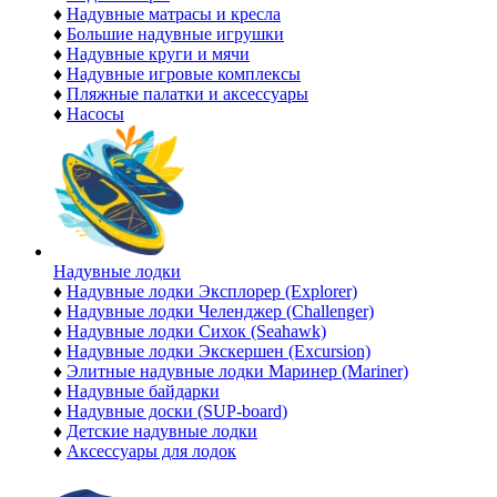
♦
Надувные матрасы и кресла
♦
Большие надувные игрушки
♦
Надувные круги и мячи
♦
Надувные игровые комплексы
♦
Пляжные палатки и аксессуары
♦
Насосы
Надувные лодки
♦
Надувные лодки Эксплорер (Explorer)
♦
Надувные лодки Челенджер (Challenger)
♦
Надувные лодки Сихок (Seahawk)
♦
Надувные лодки Экскершен (Excursion)
♦
Элитные надувные лодки Маринер (Mariner)
♦
Надувные байдарки
♦
Надувные доски (SUP-board)
♦
Детские надувные лодки
♦
Аксессуары для лодок