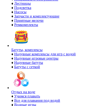
♦
Лестницы
♦
Подсветка
♦
Насосы
♦
Запчасти и комплектующие
♦
Приятные мелочи
♦
Ремкомплекты
Батуты, комплексы
♦
Надувные комплексы для игр с водой
♦
Надувные игровые центры
♦
Надувные батуты
♦
Батуты с сеткой
Отдых на воде
♦
Учимся плавать
♦
Все для плавания под водой
♦
Водные игры