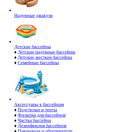
Надувные джакузи
Детские бассейны
♦
Детские надувные бассейны
♦
Детские жесткие бассейны
♦
Семейные бассейны
Аксессуары к бассейнам
♦
Подстилки и тенты
♦
Фильтры для бассейнов
♦
Чистка бассейна
♦
Дезинфекция бассейнов
♦
Покрывала и обогреватели