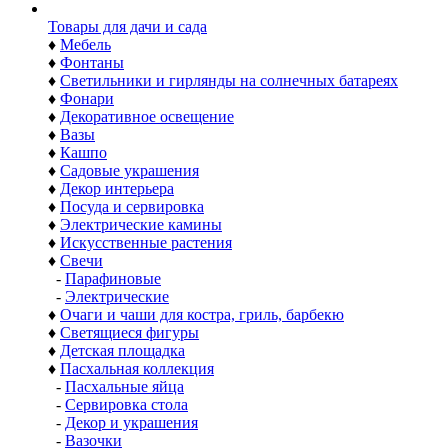
Товары для дачи и сада
♦
Мебель
♦
Фонтаны
♦
Светильники и гирлянды на солнечных батареях
♦
Фонари
♦
Декоративное освещение
♦
Вазы
♦
Кашпо
♦
Садовые украшения
♦
Декор интерьера
♦
Посуда и сервировка
♦
Электрические камины
♦
Искусственные растения
♦
Свечи
-
Парафиновые
-
Электрические
♦
Очаги и чаши для костра, гриль, барбекю
♦
Светящиеся фигуры
♦
Детская площадка
♦
Пасхальная коллекция
-
Пасхальные яйца
-
Сервировка стола
-
Декор и украшения
-
Вазочки