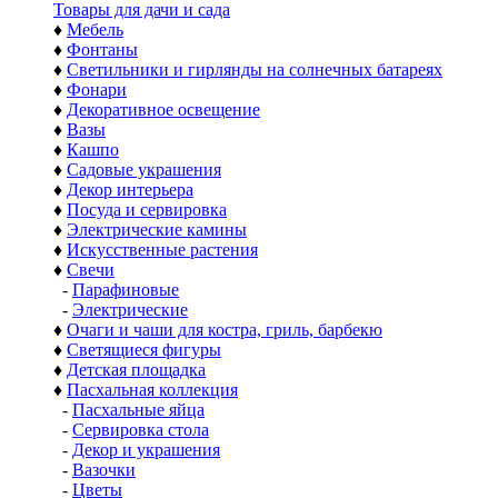
Товары для дачи и сада
♦
Мебель
♦
Фонтаны
♦
Светильники и гирлянды на солнечных батареях
♦
Фонари
♦
Декоративное освещение
♦
Вазы
♦
Кашпо
♦
Садовые украшения
♦
Декор интерьера
♦
Посуда и сервировка
♦
Электрические камины
♦
Искусственные растения
♦
Свечи
-
Парафиновые
-
Электрические
♦
Очаги и чаши для костра, гриль, барбекю
♦
Светящиеся фигуры
♦
Детская площадка
♦
Пасхальная коллекция
-
Пасхальные яйца
-
Сервировка стола
-
Декор и украшения
-
Вазочки
-
Цветы