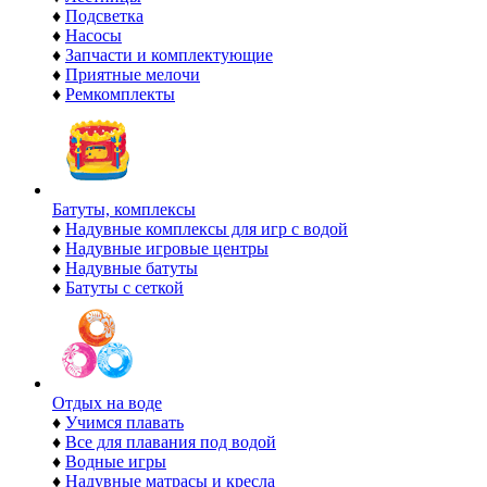
♦
Подсветка
♦
Насосы
♦
Запчасти и комплектующие
♦
Приятные мелочи
♦
Ремкомплекты
Батуты, комплексы
♦
Надувные комплексы для игр с водой
♦
Надувные игровые центры
♦
Надувные батуты
♦
Батуты с сеткой
Отдых на воде
♦
Учимся плавать
♦
Все для плавания под водой
♦
Водные игры
♦
Надувные матрасы и кресла