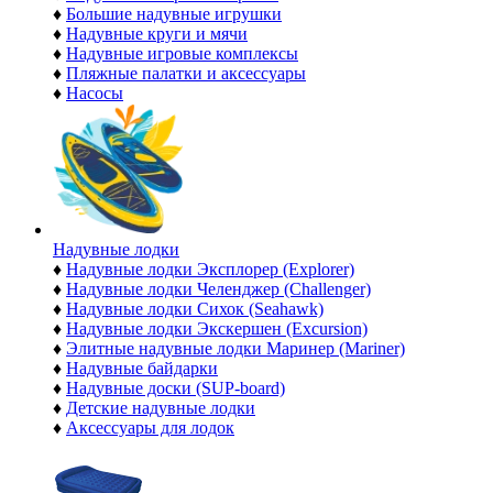
♦
Большие надувные игрушки
♦
Надувные круги и мячи
♦
Надувные игровые комплексы
♦
Пляжные палатки и аксессуары
♦
Насосы
Надувные лодки
♦
Надувные лодки Эксплорер (Explorer)
♦
Надувные лодки Челенджер (Challenger)
♦
Надувные лодки Сихок (Seahawk)
♦
Надувные лодки Экскершен (Excursion)
♦
Элитные надувные лодки Маринер (Mariner)
♦
Надувные байдарки
♦
Надувные доски (SUP-board)
♦
Детские надувные лодки
♦
Аксессуары для лодок