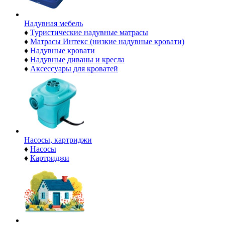
Надувная мебель
♦
Туристические надувные матрасы
♦
Матрасы Интекс (низкие надувные кровати)
♦
Надувные кровати
♦
Надувные диваны и кресла
♦
Аксессуары для кроватей
Насосы, картриджи
♦
Насосы
♦
Картриджи