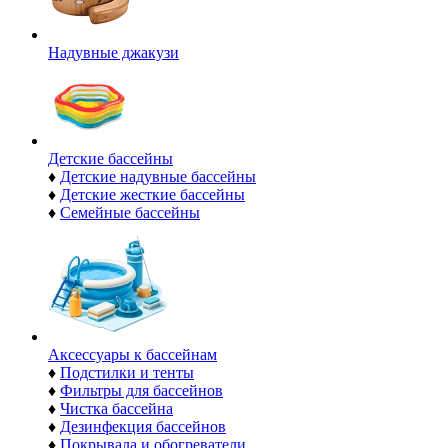
Надувные джакузи
Детские бассейны
♦
Детские надувные бассейны
♦
Детские жесткие бассейны
♦
Семейные бассейны
Аксессуары к бассейнам
♦
Подстилки и тенты
♦
Фильтры для бассейнов
♦
Чистка бассейна
♦
Дезинфекция бассейнов
♦
Покрывала и обогреватели