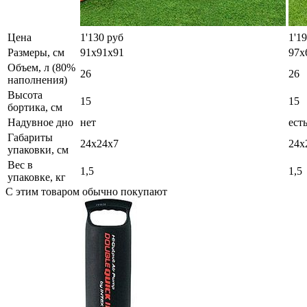
Цена
1'130 руб
1'1
Размеры, см
91х91х91
97х
Объем, л (80%
26
26
наполнения)
Высота
15
15
бортика, см
Надувное дно
нет
ест
Габариты
24х24х7
24х
упаковки, см
Вес в
1,5
1,5
упаковке, кг
С этим товаром обычно покупают