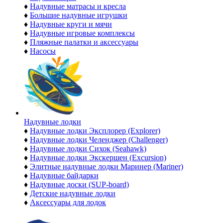
♦
Надувные матрасы и кресла
♦
Большие надувные игрушки
♦
Надувные круги и мячи
♦
Надувные игровые комплексы
♦
Пляжные палатки и аксессуары
♦
Насосы
Надувные лодки
♦
Надувные лодки Эксплорер (Explorer)
♦
Надувные лодки Челенджер (Challenger)
♦
Надувные лодки Сихок (Seahawk)
♦
Надувные лодки Экскершен (Excursion)
♦
Элитные надувные лодки Маринер (Mariner)
♦
Надувные байдарки
♦
Надувные доски (SUP-board)
♦
Детские надувные лодки
♦
Аксессуары для лодок