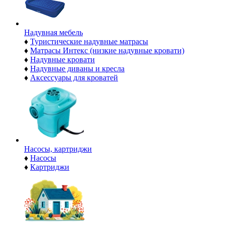
Надувная мебель
♦
Туристические надувные матрасы
♦
Матрасы Интекс (низкие надувные кровати)
♦
Надувные кровати
♦
Надувные диваны и кресла
♦
Аксессуары для кроватей
Насосы, картриджи
♦
Насосы
♦
Картриджи