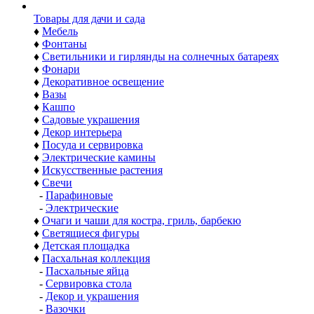
Товары для дачи и сада
♦
Мебель
♦
Фонтаны
♦
Светильники и гирлянды на солнечных батареях
♦
Фонари
♦
Декоративное освещение
♦
Вазы
♦
Кашпо
♦
Садовые украшения
♦
Декор интерьера
♦
Посуда и сервировка
♦
Электрические камины
♦
Искусственные растения
♦
Свечи
-
Парафиновые
-
Электрические
♦
Очаги и чаши для костра, гриль, барбекю
♦
Светящиеся фигуры
♦
Детская площадка
♦
Пасхальная коллекция
-
Пасхальные яйца
-
Сервировка стола
-
Декор и украшения
-
Вазочки