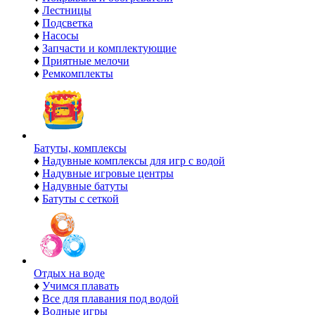
♦
Лестницы
♦
Подсветка
♦
Насосы
♦
Запчасти и комплектующие
♦
Приятные мелочи
♦
Ремкомплекты
Батуты, комплексы
♦
Надувные комплексы для игр с водой
♦
Надувные игровые центры
♦
Надувные батуты
♦
Батуты с сеткой
Отдых на воде
♦
Учимся плавать
♦
Все для плавания под водой
♦
Водные игры