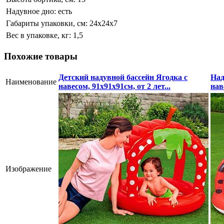
Надувное дно:
есть
Габариты упаковки, см:
24х24х7
Вес в упаковке, кг:
1,5
Похожие товары
Детский надувной бассейн Ягодка с
Над
Наименование
навесом, 91x91x91см, от 2 лет...
нав
Изображение