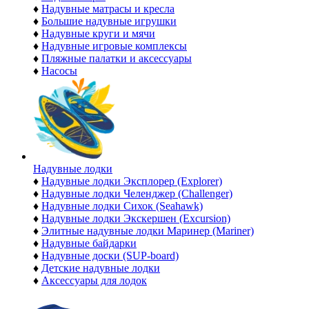
♦
Надувные матрасы и кресла
♦
Большие надувные игрушки
♦
Надувные круги и мячи
♦
Надувные игровые комплексы
♦
Пляжные палатки и аксессуары
♦
Насосы
Надувные лодки
♦
Надувные лодки Эксплорер (Explorer)
♦
Надувные лодки Челенджер (Challenger)
♦
Надувные лодки Сихок (Seahawk)
♦
Надувные лодки Экскершен (Excursion)
♦
Элитные надувные лодки Маринер (Mariner)
♦
Надувные байдарки
♦
Надувные доски (SUP-board)
♦
Детские надувные лодки
♦
Аксессуары для лодок