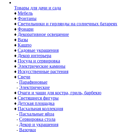
Товары для дачи и сада
♦
Мебель
♦
Фонтаны
♦
Светильники и гирлянды на солнечных батареях
♦
Фонари
♦
Декоративное освещение
♦
Вазы
♦
Кашпо
♦
Садовые украшения
♦
Декор интерьера
♦
Посуда и сервировка
♦
Электрические камины
♦
Искусственные растения
♦
Свечи
-
Парафиновые
-
Электрические
♦
Очаги и чаши для костра, гриль, барбекю
♦
Светящиеся фигуры
♦
Детская площадка
♦
Пасхальная коллекция
-
Пасхальные яйца
-
Сервировка стола
-
Декор и украшения
-
Вазочки