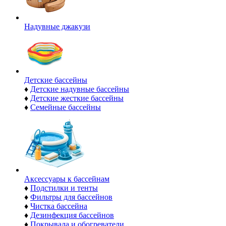
Надувные джакузи
Детские бассейны
♦
Детские надувные бассейны
♦
Детские жесткие бассейны
♦
Семейные бассейны
Аксессуары к бассейнам
♦
Подстилки и тенты
♦
Фильтры для бассейнов
♦
Чистка бассейна
♦
Дезинфекция бассейнов
♦
Покрывала и обогреватели