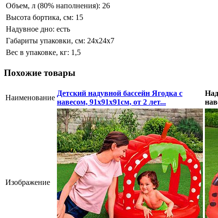
Объем, л (80% наполнения):
26
Высота бортика, см:
15
Надувное дно:
есть
Габариты упаковки, см:
24х24х7
Вес в упаковке, кг:
1,5
Похожие товары
Детский надувной бассейн Ягодка с
Над
Наименование
навесом, 91x91x91см, от 2 лет...
нав
Изображение