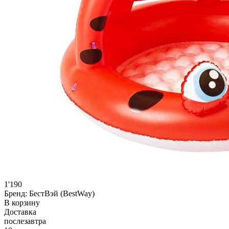
1'190
Бренд:
БестВэй (BestWay)
В корзину
Доставка
послезавтра