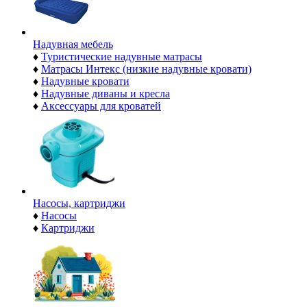
Надувная мебель
♦
Туристические надувные матрасы
♦
Матрасы Интекс (низкие надувные кровати)
♦
Надувные кровати
♦
Надувные диваны и кресла
♦
Аксессуары для кроватей
Насосы, картриджи
♦
Насосы
♦
Картриджи