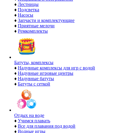
♦
Лестницы
♦
Подсветка
♦
Насосы
♦
Запчасти и комплектующие
♦
Приятные мелочи
♦
Ремкомплекты
Батуты, комплексы
♦
Надувные комплексы для игр с водой
♦
Надувные игровые центры
♦
Надувные батуты
♦
Батуты с сеткой
Отдых на воде
♦
Учимся плавать
♦
Все для плавания под водой
♦
Водные игры