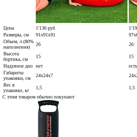
Цена
1'130 руб
1'1
Размеры, см
91х91х91
97х
Объем, л (80%
26
26
наполнения)
Высота
15
15
бортика, см
Надувное дно
нет
ест
Габариты
24х24х7
24х
упаковки, см
Вес в
1,5
1,5
упаковке, кг
С этим товаром обычно покупают