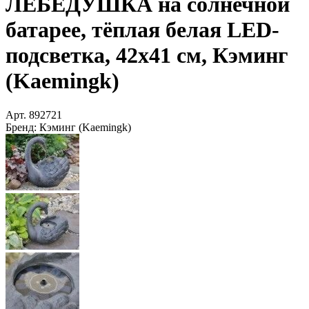
ЛЕБЁДУШКА на солнечной
батарее, тёплая белая LED-
подсветка, 42х41 см, Кэминг
(Kaemingk)
Арт.
892721
Бренд:
Кэминг (Kaemingk)