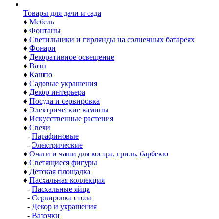
Товары для дачи и сада
♦
Мебель
♦
Фонтаны
♦
Светильники и гирлянды на солнечных батареях
♦
Фонари
♦
Декоративное освещение
♦
Вазы
♦
Кашпо
♦
Садовые украшения
♦
Декор интерьера
♦
Посуда и сервировка
♦
Электрические камины
♦
Искусственные растения
♦
Свечи
-
Парафиновые
-
Электрические
♦
Очаги и чаши для костра, гриль, барбекю
♦
Светящиеся фигуры
♦
Детская площадка
♦
Пасхальная коллекция
-
Пасхальные яйца
-
Сервировка стола
-
Декор и украшения
-
Вазочки