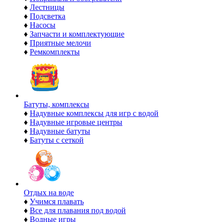
♦
Лестницы
♦
Подсветка
♦
Насосы
♦
Запчасти и комплектующие
♦
Приятные мелочи
♦
Ремкомплекты
Батуты, комплексы
♦
Надувные комплексы для игр с водой
♦
Надувные игровые центры
♦
Надувные батуты
♦
Батуты с сеткой
Отдых на воде
♦
Учимся плавать
♦
Все для плавания под водой
♦
Водные игры