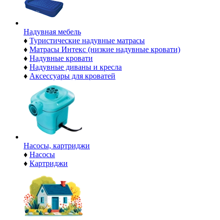
Надувная мебель
♦
Туристические надувные матрасы
♦
Матрасы Интекс (низкие надувные кровати)
♦
Надувные кровати
♦
Надувные диваны и кресла
♦
Аксессуары для кроватей
Насосы, картриджи
♦
Насосы
♦
Картриджи