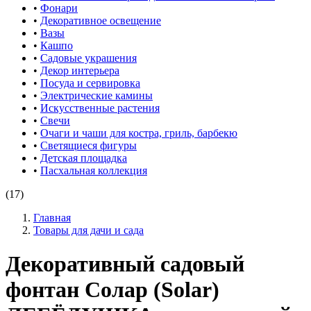
•
Фонари
•
Декоративное освещение
•
Вазы
•
Кашпо
•
Садовые украшения
•
Декор интерьера
•
Посуда и сервировка
•
Электрические камины
•
Искусственные растения
•
Свечи
•
Очаги и чаши для костра, гриль, барбекю
•
Светящиеся фигуры
•
Детская площадка
•
Пасхальная коллекция
(17)
Главная
Товары для дачи и сада
Декоративный садовый
фонтан Солар (Solar)