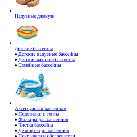
Надувные джакузи
Детские бассейны
♦
Детские надувные бассейны
♦
Детские жесткие бассейны
♦
Семейные бассейны
Аксессуары к бассейнам
♦
Подстилки и тенты
♦
Фильтры для бассейнов
♦
Чистка бассейна
♦
Дезинфекция бассейнов
♦
Покрывала и обогреватели