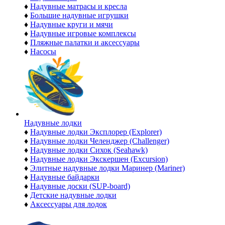
♦
Надувные матрасы и кресла
♦
Большие надувные игрушки
♦
Надувные круги и мячи
♦
Надувные игровые комплексы
♦
Пляжные палатки и аксессуары
♦
Насосы
Надувные лодки
♦
Надувные лодки Эксплорер (Explorer)
♦
Надувные лодки Челенджер (Challenger)
♦
Надувные лодки Сихок (Seahawk)
♦
Надувные лодки Экскершен (Excursion)
♦
Элитные надувные лодки Маринер (Mariner)
♦
Надувные байдарки
♦
Надувные доски (SUP-board)
♦
Детские надувные лодки
♦
Аксессуары для лодок