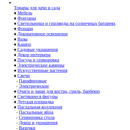
Товары для дачи и сада
♦
Мебель
♦
Фонтаны
♦
Светильники и гирлянды на солнечных батареях
♦
Фонари
♦
Декоративное освещение
♦
Вазы
♦
Кашпо
♦
Садовые украшения
♦
Декор интерьера
♦
Посуда и сервировка
♦
Электрические камины
♦
Искусственные растения
♦
Свечи
-
Парафиновые
-
Электрические
♦
Очаги и чаши для костра, гриль, барбекю
♦
Светящиеся фигуры
♦
Детская площадка
♦
Пасхальная коллекция
-
Пасхальные яйца
-
Сервировка стола
-
Декор и украшения
-
Вазочки