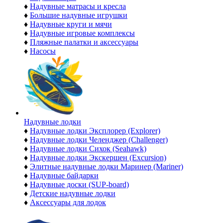
♦
Надувные матрасы и кресла
♦
Большие надувные игрушки
♦
Надувные круги и мячи
♦
Надувные игровые комплексы
♦
Пляжные палатки и аксессуары
♦
Насосы
Надувные лодки
♦
Надувные лодки Эксплорер (Explorer)
♦
Надувные лодки Челенджер (Challenger)
♦
Надувные лодки Сихок (Seahawk)
♦
Надувные лодки Экскершен (Excursion)
♦
Элитные надувные лодки Маринер (Mariner)
♦
Надувные байдарки
♦
Надувные доски (SUP-board)
♦
Детские надувные лодки
♦
Аксессуары для лодок