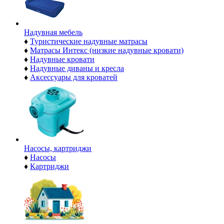
Надувная мебель
♦
Туристические надувные матрасы
♦
Матрасы Интекс (низкие надувные кровати)
♦
Надувные кровати
♦
Надувные диваны и кресла
♦
Аксессуары для кроватей
Насосы, картриджи
♦
Насосы
♦
Картриджи