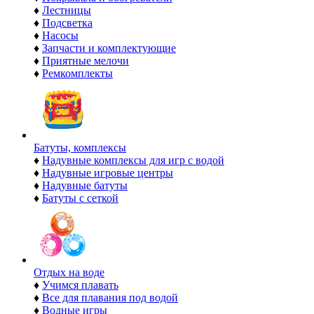
♦
Лестницы
♦
Подсветка
♦
Насосы
♦
Запчасти и комплектующие
♦
Приятные мелочи
♦
Ремкомплекты
Батуты, комплексы
♦
Надувные комплексы для игр с водой
♦
Надувные игровые центры
♦
Надувные батуты
♦
Батуты с сеткой
Отдых на воде
♦
Учимся плавать
♦
Все для плавания под водой
♦
Водные игры