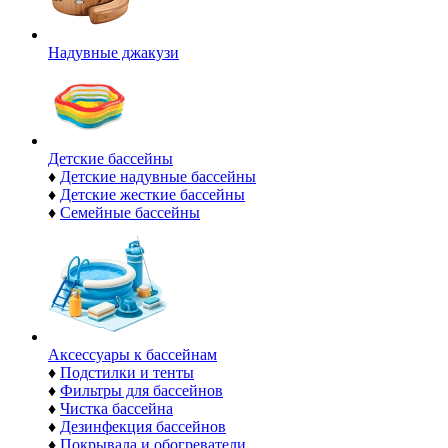
Надувные джакузи
Детские бассейны
♦
Детские надувные бассейны
♦
Детские жесткие бассейны
♦
Семейные бассейны
Аксессуары к бассейнам
♦
Подстилки и тенты
♦
Фильтры для бассейнов
♦
Чистка бассейна
♦
Дезинфекция бассейнов
♦
Покрывала и обогреватели