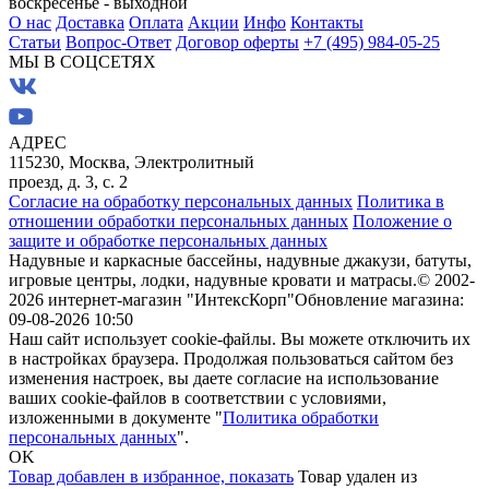
воскресенье - выходной
О нас
Доставка
Оплата
Акции
Инфо
Контакты
Статьи
Вопрос-Ответ
Договор оферты
+7 (495) 984-05-25
МЫ В СОЦСЕТЯХ
АДРЕС
115230, Москва, Электролитный
проезд, д. 3, с. 2
Согласие на обработку персональных данных
Политика в
отношении обработки персональных данных
Положение о
защите и обработке персональных данных
Надувные и каркасные бассейны, надувные джакузи, батуты,
игровые центры, лодки, надувные кровати и матрасы.
© 2002-
2026 интернет-магазин "ИнтексКорп"
Обновление магазина:
09-08-2026 10:50
Наш сайт использует cookie-файлы. Вы можете отключить их
в настройках браузера. Продолжая пользоваться сайтом без
изменения настроек, вы даете согласие на использование
ваших cookie-файлов в соответствии с условиями,
изложенными в документе "
Политика обработки
персональных данных
".
OK
Товар добавлен в избранное,
показать
Товар удален из