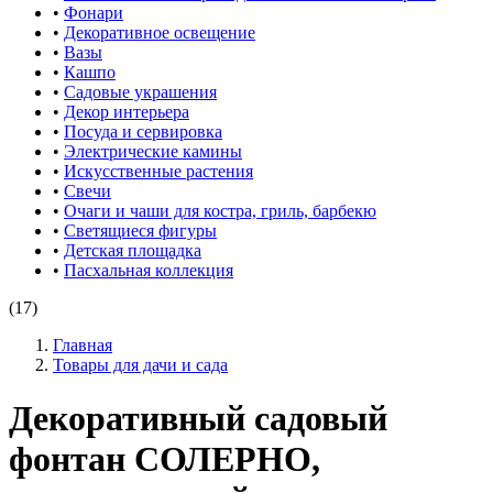
•
Фонари
•
Декоративное освещение
•
Вазы
•
Кашпо
•
Садовые украшения
•
Декор интерьера
•
Посуда и сервировка
•
Электрические камины
•
Искусственные растения
•
Свечи
•
Очаги и чаши для костра, гриль, барбекю
•
Светящиеся фигуры
•
Детская площадка
•
Пасхальная коллекция
(17)
Главная
Товары для дачи и сада
Декоративный садовый
фонтан СОЛЕРНО,