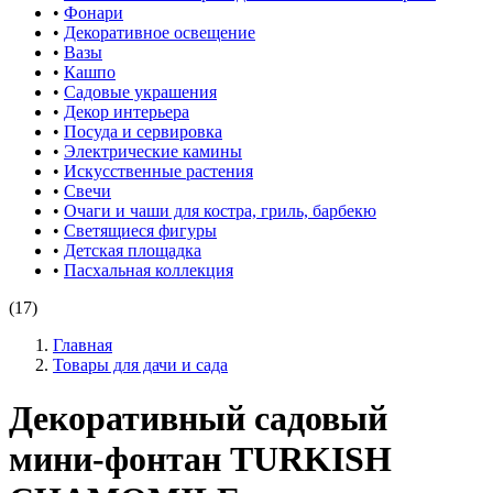
•
Фонари
•
Декоративное освещение
•
Вазы
•
Кашпо
•
Садовые украшения
•
Декор интерьера
•
Посуда и сервировка
•
Электрические камины
•
Искусственные растения
•
Свечи
•
Очаги и чаши для костра, гриль, барбекю
•
Светящиеся фигуры
•
Детская площадка
•
Пасхальная коллекция
(17)
Главная
Товары для дачи и сада
Декоративный садовый
мини-фонтан TURKISH