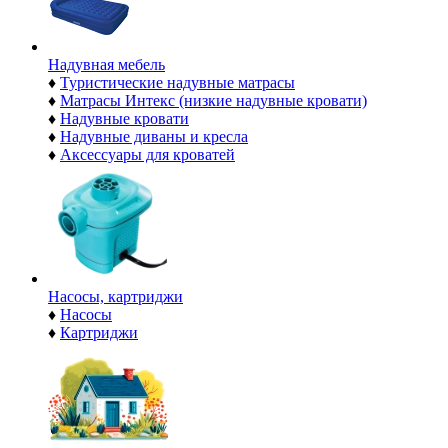
Надувная мебель
♦
Туристические надувные матрасы
♦
Матрасы Интекс (низкие надувные кровати)
♦
Надувные кровати
♦
Надувные диваны и кресла
♦
Аксессуары для кроватей
Насосы, картриджи
♦
Насосы
♦
Картриджи