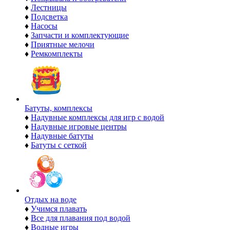
♦
Лестницы
♦
Подсветка
♦
Насосы
♦
Запчасти и комплектующие
♦
Приятные мелочи
♦
Ремкомплекты
Батуты, комплексы
♦
Надувные комплексы для игр с водой
♦
Надувные игровые центры
♦
Надувные батуты
♦
Батуты с сеткой
Отдых на воде
♦
Учимся плавать
♦
Все для плавания под водой
♦
Водные игры