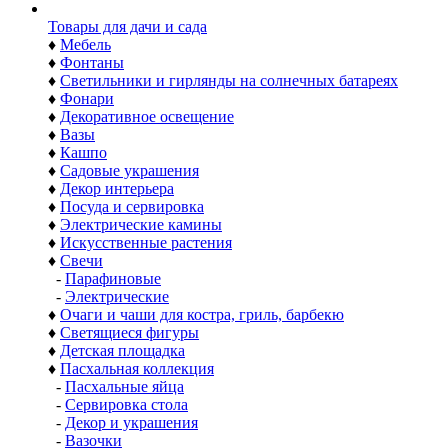
Товары для дачи и сада
♦
Мебель
♦
Фонтаны
♦
Светильники и гирлянды на солнечных батареях
♦
Фонари
♦
Декоративное освещение
♦
Вазы
♦
Кашпо
♦
Садовые украшения
♦
Декор интерьера
♦
Посуда и сервировка
♦
Электрические камины
♦
Искусственные растения
♦
Свечи
-
Парафиновые
-
Электрические
♦
Очаги и чаши для костра, гриль, барбекю
♦
Светящиеся фигуры
♦
Детская площадка
♦
Пасхальная коллекция
-
Пасхальные яйца
-
Сервировка стола
-
Декор и украшения
-
Вазочки