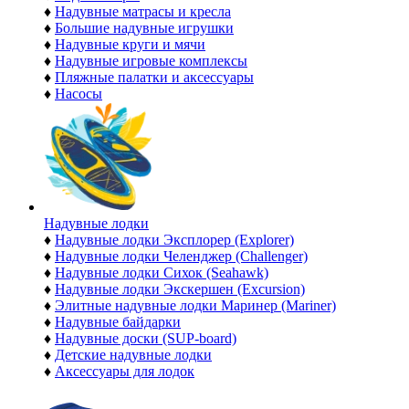
♦
Надувные матрасы и кресла
♦
Большие надувные игрушки
♦
Надувные круги и мячи
♦
Надувные игровые комплексы
♦
Пляжные палатки и аксессуары
♦
Насосы
Надувные лодки
♦
Надувные лодки Эксплорер (Explorer)
♦
Надувные лодки Челенджер (Challenger)
♦
Надувные лодки Сихок (Seahawk)
♦
Надувные лодки Экскершен (Excursion)
♦
Элитные надувные лодки Маринер (Mariner)
♦
Надувные байдарки
♦
Надувные доски (SUP-board)
♦
Детские надувные лодки
♦
Аксессуары для лодок