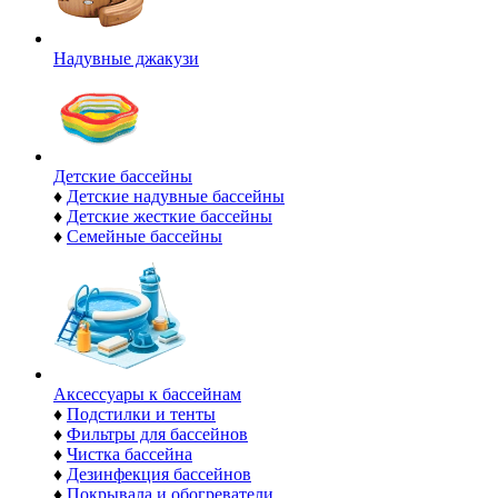
Надувные джакузи
Детские бассейны
♦
Детские надувные бассейны
♦
Детские жесткие бассейны
♦
Семейные бассейны
Аксессуары к бассейнам
♦
Подстилки и тенты
♦
Фильтры для бассейнов
♦
Чистка бассейна
♦
Дезинфекция бассейнов
♦
Покрывала и обогреватели