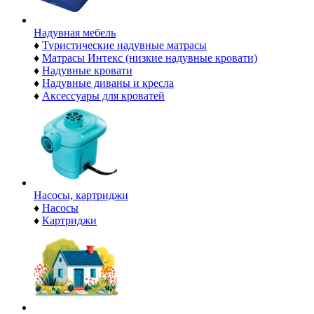
Надувная мебель
♦
Туристические надувные матрасы
♦
Матрасы Интекс (низкие надувные кровати)
♦
Надувные кровати
♦
Надувные диваны и кресла
♦
Аксессуары для кроватей
Насосы, картриджи
♦
Насосы
♦
Картриджи