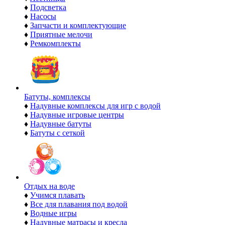
♦
Подсветка
♦
Насосы
♦
Запчасти и комплектующие
♦
Приятные мелочи
♦
Ремкомплекты
Батуты, комплексы
♦
Надувные комплексы для игр с водой
♦
Надувные игровые центры
♦
Надувные батуты
♦
Батуты с сеткой
Отдых на воде
♦
Учимся плавать
♦
Все для плавания под водой
♦
Водные игры
♦
Надувные матрасы и кресла