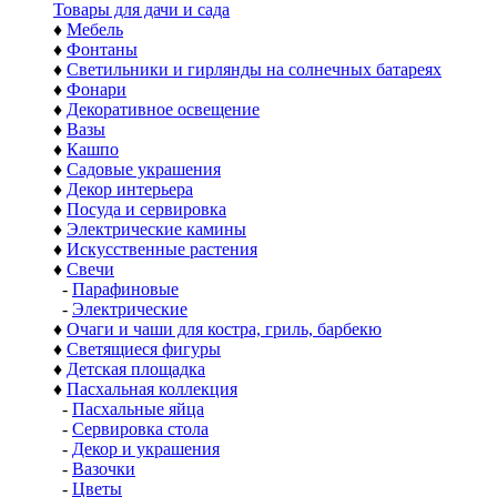
Товары для дачи и сада
♦
Мебель
♦
Фонтаны
♦
Светильники и гирлянды на солнечных батареях
♦
Фонари
♦
Декоративное освещение
♦
Вазы
♦
Кашпо
♦
Садовые украшения
♦
Декор интерьера
♦
Посуда и сервировка
♦
Электрические камины
♦
Искусственные растения
♦
Свечи
-
Парафиновые
-
Электрические
♦
Очаги и чаши для костра, гриль, барбекю
♦
Светящиеся фигуры
♦
Детская площадка
♦
Пасхальная коллекция
-
Пасхальные яйца
-
Сервировка стола
-
Декор и украшения
-
Вазочки
-
Цветы