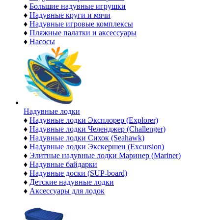
♦
Большие надувные игрушки
♦
Надувные круги и мячи
♦
Надувные игровые комплексы
♦
Пляжные палатки и аксессуары
♦
Насосы
Надувные лодки
♦
Надувные лодки Эксплорер (Explorer)
♦
Надувные лодки Челенджер (Challenger)
♦
Надувные лодки Сихок (Seahawk)
♦
Надувные лодки Экскершен (Excursion)
♦
Элитные надувные лодки Маринер (Mariner)
♦
Надувные байдарки
♦
Надувные доски (SUP-board)
♦
Детские надувные лодки
♦
Аксессуары для лодок