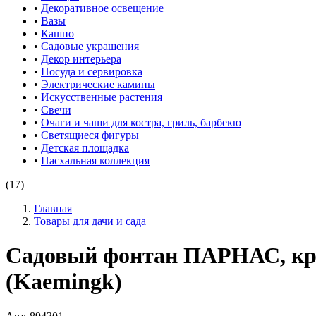
•
Декоративное освещение
•
Вазы
•
Кашпо
•
Садовые украшения
•
Декор интерьера
•
Посуда и сервировка
•
Электрические камины
•
Искусственные растения
•
Свечи
•
Очаги и чаши для костра, гриль, барбекю
•
Светящиеся фигуры
•
Детская площадка
•
Пасхальная коллекция
(17)
Главная
Товары для дачи и сада
Садовый фонтан ПАРНАС, крем
(Kaemingk)