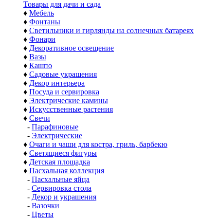
Товары для дачи и сада
♦
Мебель
♦
Фонтаны
♦
Светильники и гирлянды на солнечных батареях
♦
Фонари
♦
Декоративное освещение
♦
Вазы
♦
Кашпо
♦
Садовые украшения
♦
Декор интерьера
♦
Посуда и сервировка
♦
Электрические камины
♦
Искусственные растения
♦
Свечи
-
Парафиновые
-
Электрические
♦
Очаги и чаши для костра, гриль, барбекю
♦
Светящиеся фигуры
♦
Детская площадка
♦
Пасхальная коллекция
-
Пасхальные яйца
-
Сервировка стола
-
Декор и украшения
-
Вазочки
-
Цветы