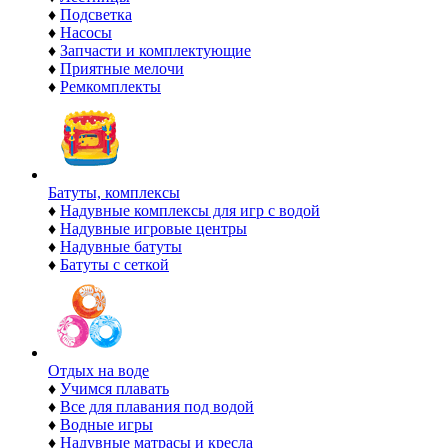
♦
Подсветка
♦
Насосы
♦
Запчасти и комплектующие
♦
Приятные мелочи
♦
Ремкомплекты
Батуты, комплексы
♦
Надувные комплексы для игр с водой
♦
Надувные игровые центры
♦
Надувные батуты
♦
Батуты с сеткой
Отдых на воде
♦
Учимся плавать
♦
Все для плавания под водой
♦
Водные игры
♦
Надувные матрасы и кресла