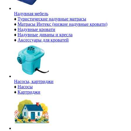
Надувная мебель
♦
Туристические надувные матрасы
♦
Матрасы Интекс (низкие надувные кровати)
♦
Надувные кровати
♦
Надувные диваны и кресла
♦
Аксессуары для кроватей
Насосы, картриджи
♦
Насосы
♦
Картриджи