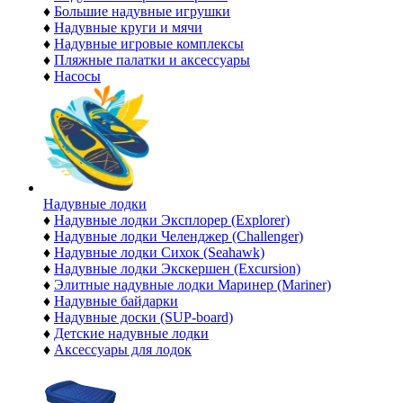
♦
Большие надувные игрушки
♦
Надувные круги и мячи
♦
Надувные игровые комплексы
♦
Пляжные палатки и аксессуары
♦
Насосы
Надувные лодки
♦
Надувные лодки Эксплорер (Explorer)
♦
Надувные лодки Челенджер (Challenger)
♦
Надувные лодки Сихок (Seahawk)
♦
Надувные лодки Экскершен (Excursion)
♦
Элитные надувные лодки Маринер (Mariner)
♦
Надувные байдарки
♦
Надувные доски (SUP-board)
♦
Детские надувные лодки
♦
Аксессуары для лодок