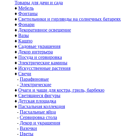
Товары для дачи и сада
♦
Мебель
♦
Фонтаны
♦
Светильники и гирлянды на солнечных батареях
♦
Фонари
♦
Декоративное освещение
♦
Вазы
♦
Кашпо
♦
Садовые украшения
♦
Декор интерьера
♦
Посуда и сервировка
♦
Электрические камины
♦
Искусственные растения
♦
Свечи
-
Парафиновые
-
Электрические
♦
Очаги и чаши для костра, гриль, барбекю
♦
Светящиеся фигуры
♦
Детская площадка
♦
Пасхальная коллекция
-
Пасхальные яйца
-
Сервировка стола
-
Декор и украшения
-
Вазочки
-
Цветы