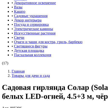
•
Декоративное освещение
•
Вазы
•
Кашпо
•
Садовые украшения
•
Декор интерьера
•
Посуда и сервировка
•
Электрические камины
•
Искусственные растения
•
Свечи
•
Очаги и чаши для костра, гриль, барбекю
•
Светящиеся фигуры
•
Детская площадка
•
Пасхальная коллекция
(17)
Главная
Товары для дачи и сада
Садовая гирлянда Солар (So
белых LED-огней, 4.5+3 м, чё