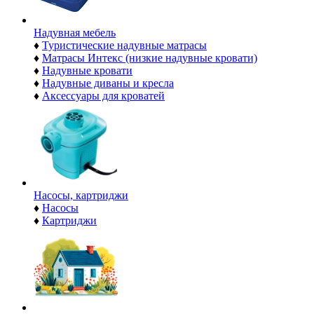
Надувная мебель
♦
Туристические надувные матрасы
♦
Матрасы Интекс (низкие надувные кровати)
♦
Надувные кровати
♦
Надувные диваны и кресла
♦
Аксессуары для кроватей
Насосы, картриджи
♦
Насосы
♦
Картриджи