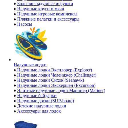
♦
Большие надувные игрушки
♦
Надувные круги и мячи
♦
Надувные игровые комплексы
♦
Пляжные палатки и аксессуары
♦
Насосы
Надувные лодки
♦
Надувные лодки Эксплорер (Explorer)
♦
Надувные лодки Челенджер (Challenger)
♦
Надувные лодки Сихок (Seahawk)
♦
Надувные лодки Экскершен (Excursion)
♦
Элитные надувные лодки Маринер (Mariner)
♦
Надувные байдарки
♦
Надувные доски (SUP-board)
♦
Детские надувные лодки
♦
Аксессуары для лодок