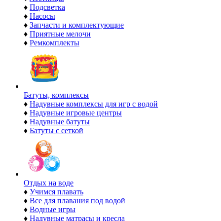
♦
Подсветка
♦
Насосы
♦
Запчасти и комплектующие
♦
Приятные мелочи
♦
Ремкомплекты
Батуты, комплексы
♦
Надувные комплексы для игр с водой
♦
Надувные игровые центры
♦
Надувные батуты
♦
Батуты с сеткой
Отдых на воде
♦
Учимся плавать
♦
Все для плавания под водой
♦
Водные игры
♦
Надувные матрасы и кресла