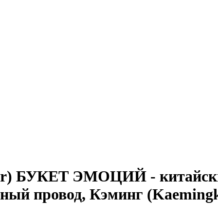
lar) БУКЕТ ЭМОЦИЙ - китайски
рный провод, Кэминг (Kaeming