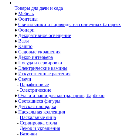
Товары для дачи и сада
♦
Мебель
♦
Фонтаны
♦
Светильники и гирлянды на солнечных батареях
♦
Фонари
♦
Декоративное освещение
♦
Вазы
♦
Кашпо
♦
Садовые украшения
♦
Декор интерьера
♦
Посуда и сервировка
♦
Электрические камины
♦
Искусственные растения
♦
Свечи
-
Парафиновые
-
Электрические
♦
Очаги и чаши для костра, гриль, барбекю
♦
Светящиеся фигуры
♦
Детская площадка
♦
Пасхальная коллекция
-
Пасхальные яйца
-
Сервировка стола
-
Декор и украшения
-
Вазочки