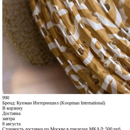
990
Бренд:
Купман Интернешнл (Koopman International)
В корзину
Доставка
завтра
8 августа
Стоимость доставки по Москве в пределах МКАД: 500 руб.