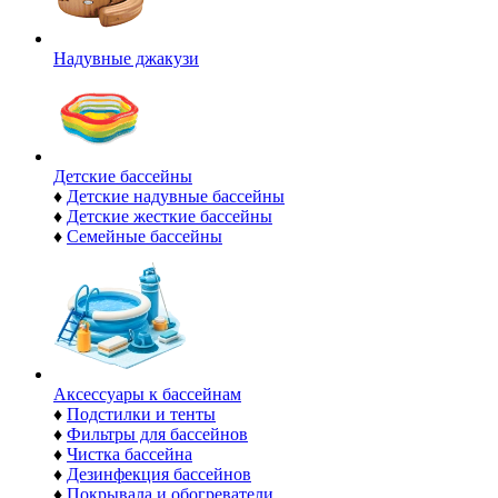
Надувные джакузи
Детские бассейны
♦
Детские надувные бассейны
♦
Детские жесткие бассейны
♦
Семейные бассейны
Аксессуары к бассейнам
♦
Подстилки и тенты
♦
Фильтры для бассейнов
♦
Чистка бассейна
♦
Дезинфекция бассейнов
♦
Покрывала и обогреватели