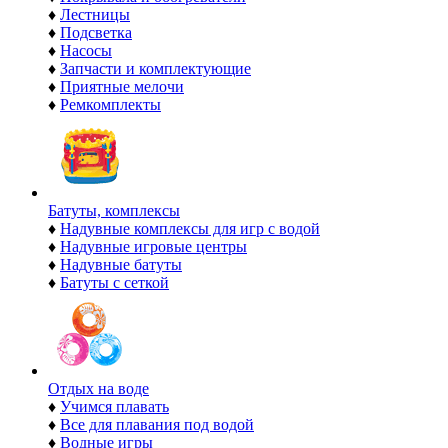
♦
Лестницы
♦
Подсветка
♦
Насосы
♦
Запчасти и комплектующие
♦
Приятные мелочи
♦
Ремкомплекты
Батуты, комплексы
♦
Надувные комплексы для игр с водой
♦
Надувные игровые центры
♦
Надувные батуты
♦
Батуты с сеткой
Отдых на воде
♦
Учимся плавать
♦
Все для плавания под водой
♦
Водные игры