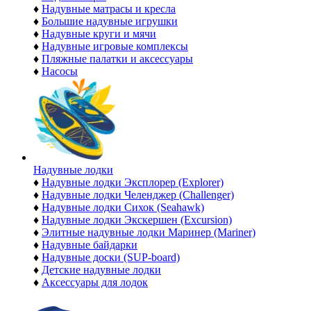
♦
Надувные матрасы и кресла
♦
Большие надувные игрушки
♦
Надувные круги и мячи
♦
Надувные игровые комплексы
♦
Пляжные палатки и аксессуары
♦
Насосы
Надувные лодки
♦
Надувные лодки Эксплорер (Explorer)
♦
Надувные лодки Челенджер (Challenger)
♦
Надувные лодки Сихок (Seahawk)
♦
Надувные лодки Экскершен (Excursion)
♦
Элитные надувные лодки Маринер (Mariner)
♦
Надувные байдарки
♦
Надувные доски (SUP-board)
♦
Детские надувные лодки
♦
Аксессуары для лодок