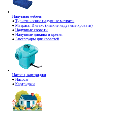
Надувная мебель
♦
Туристические надувные матрасы
♦
Матрасы Интекс (низкие надувные кровати)
♦
Надувные кровати
♦
Надувные диваны и кресла
♦
Аксессуары для кроватей
Насосы, картриджи
♦
Насосы
♦
Картриджи