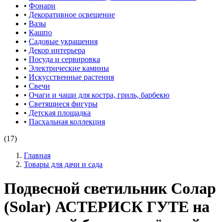
•
Фонари
•
Декоративное освещение
•
Вазы
•
Кашпо
•
Садовые украшения
•
Декор интерьера
•
Посуда и сервировка
•
Электрические камины
•
Искусственные растения
•
Свечи
•
Очаги и чаши для костра, гриль, барбекю
•
Светящиеся фигуры
•
Детская площадка
•
Пасхальная коллекция
(17)
Главная
Товары для дачи и сада
Подвесной светильник Солар
(Solar) АСТЕРИСК ГУТЕ на