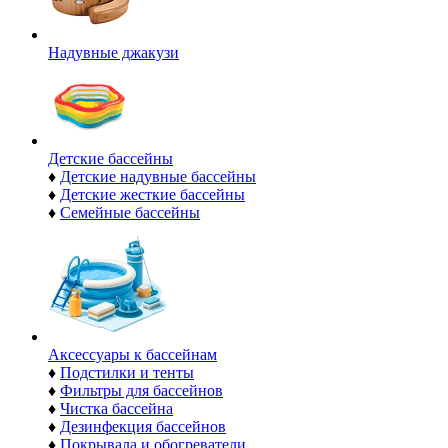
Надувные джакузи
Детские бассейны
♦
Детские надувные бассейны
♦
Детские жесткие бассейны
♦
Семейные бассейны
Аксессуары к бассейнам
♦
Подстилки и тенты
♦
Фильтры для бассейнов
♦
Чистка бассейна
♦
Дезинфекция бассейнов
♦
Покрывала и обогреватели