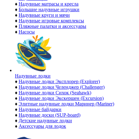
♦
Надувные матрасы и кресла
♦
Большие надувные игрушки
♦
Надувные круги и мячи
♦
Надувные игровые комплексы
♦
Пляжные палатки и аксессуары
♦
Насосы
Надувные лодки
♦
Надувные лодки Эксплорер (Explorer)
♦
Надувные лодки Челенджер (Challenger)
♦
Надувные лодки Сихок (Seahawk)
♦
Надувные лодки Экскершен (Excursion)
♦
Элитные надувные лодки Маринер (Mariner)
♦
Надувные байдарки
♦
Надувные доски (SUP-board)
♦
Детские надувные лодки
♦
Аксессуары для лодок