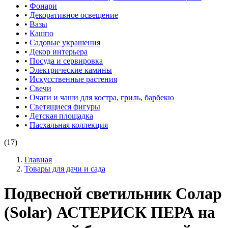
•
Фонари
•
Декоративное освещение
•
Вазы
•
Кашпо
•
Садовые украшения
•
Декор интерьера
•
Посуда и сервировка
•
Электрические камины
•
Искусственные растения
•
Свечи
•
Очаги и чаши для костра, гриль, барбекю
•
Светящиеся фигуры
•
Детская площадка
•
Пасхальная коллекция
(17)
Главная
Товары для дачи и сада
Подвесной светильник Солар
(Solar) АСТЕРИСК ПЕРА на