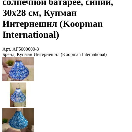
солнечной батарее, синий,
30х28 см, Купман
Интернешнл (Koopman
International)
Арт.
AF5000600-3
Бренд:
Купман Интернешнл (Koopman International)