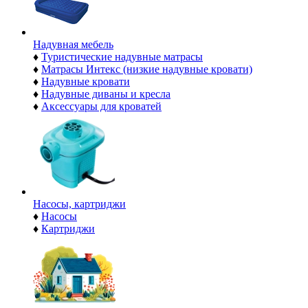
Надувная мебель
♦
Туристические надувные матрасы
♦
Матрасы Интекс (низкие надувные кровати)
♦
Надувные кровати
♦
Надувные диваны и кресла
♦
Аксессуары для кроватей
Насосы, картриджи
♦
Насосы
♦
Картриджи