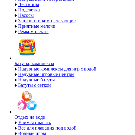
♦
Лестницы
♦
Подсветка
♦
Насосы
♦
Запчасти и комплектующие
♦
Приятные мелочи
♦
Ремкомплекты
Батуты, комплексы
♦
Надувные комплексы для игр с водой
♦
Надувные игровые центры
♦
Надувные батуты
♦
Батуты с сеткой
Отдых на воде
♦
Учимся плавать
♦
Все для плавания под водой
♦
Водные игры