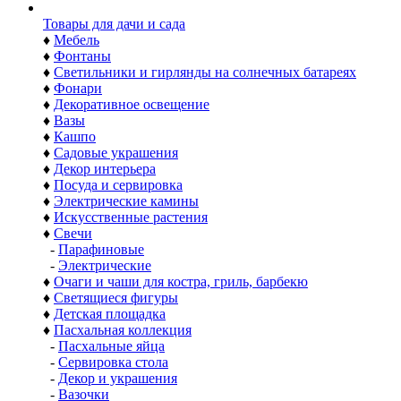
Товары для дачи и сада
♦
Мебель
♦
Фонтаны
♦
Светильники и гирлянды на солнечных батареях
♦
Фонари
♦
Декоративное освещение
♦
Вазы
♦
Кашпо
♦
Садовые украшения
♦
Декор интерьера
♦
Посуда и сервировка
♦
Электрические камины
♦
Искусственные растения
♦
Свечи
-
Парафиновые
-
Электрические
♦
Очаги и чаши для костра, гриль, барбекю
♦
Светящиеся фигуры
♦
Детская площадка
♦
Пасхальная коллекция
-
Пасхальные яйца
-
Сервировка стола
-
Декор и украшения
-
Вазочки