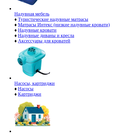
Надувная мебель
♦
Туристические надувные матрасы
♦
Матрасы Интекс (низкие надувные кровати)
♦
Надувные кровати
♦
Надувные диваны и кресла
♦
Аксессуары для кроватей
Насосы, картриджи
♦
Насосы
♦
Картриджи