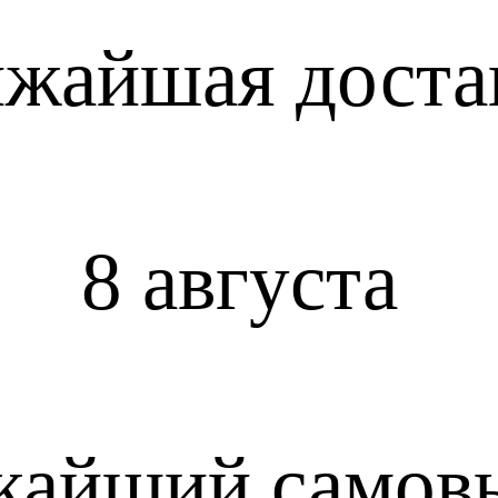
жайшая доста
8 августа
жайший самов