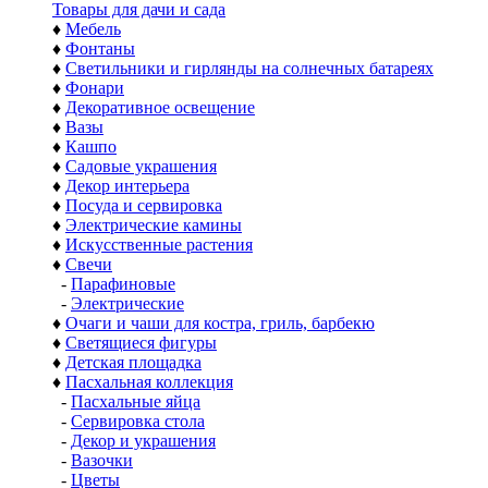
Товары для дачи и сада
♦
Мебель
♦
Фонтаны
♦
Светильники и гирлянды на солнечных батареях
♦
Фонари
♦
Декоративное освещение
♦
Вазы
♦
Кашпо
♦
Садовые украшения
♦
Декор интерьера
♦
Посуда и сервировка
♦
Электрические камины
♦
Искусственные растения
♦
Свечи
-
Парафиновые
-
Электрические
♦
Очаги и чаши для костра, гриль, барбекю
♦
Светящиеся фигуры
♦
Детская площадка
♦
Пасхальная коллекция
-
Пасхальные яйца
-
Сервировка стола
-
Декор и украшения
-
Вазочки
-
Цветы