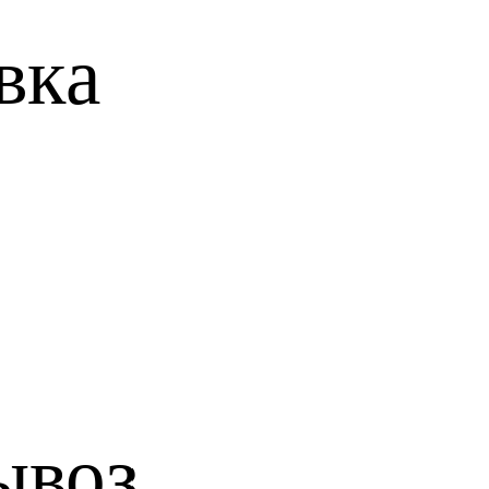
вкa
ывоз