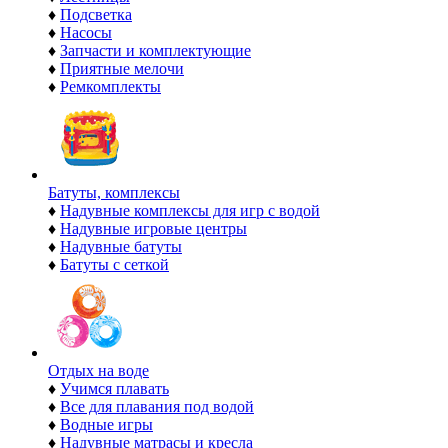
♦
Подсветка
♦
Насосы
♦
Запчасти и комплектующие
♦
Приятные мелочи
♦
Ремкомплекты
Батуты, комплексы
♦
Надувные комплексы для игр с водой
♦
Надувные игровые центры
♦
Надувные батуты
♦
Батуты с сеткой
Отдых на воде
♦
Учимся плавать
♦
Все для плавания под водой
♦
Водные игры
♦
Надувные матрасы и кресла