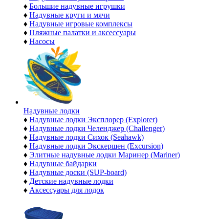
♦
Большие надувные игрушки
♦
Надувные круги и мячи
♦
Надувные игровые комплексы
♦
Пляжные палатки и аксессуары
♦
Насосы
Надувные лодки
♦
Надувные лодки Эксплорер (Explorer)
♦
Надувные лодки Челенджер (Challenger)
♦
Надувные лодки Сихок (Seahawk)
♦
Надувные лодки Экскершен (Excursion)
♦
Элитные надувные лодки Маринер (Mariner)
♦
Надувные байдарки
♦
Надувные доски (SUP-board)
♦
Детские надувные лодки
♦
Аксессуары для лодок