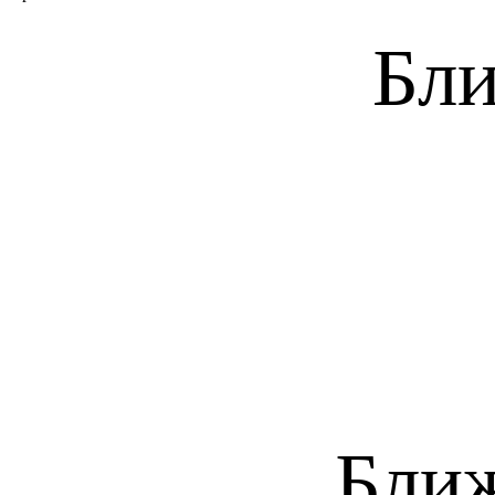
Бли
Бли