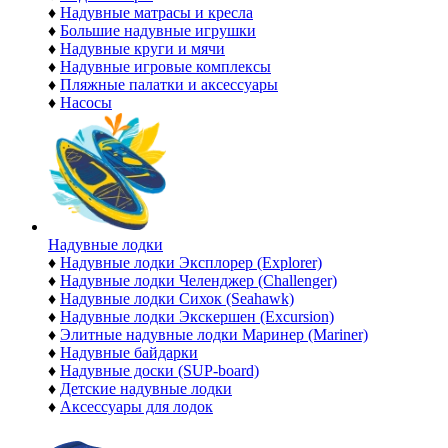
♦
Надувные матрасы и кресла
♦
Большие надувные игрушки
♦
Надувные круги и мячи
♦
Надувные игровые комплексы
♦
Пляжные палатки и аксессуары
♦
Насосы
Надувные лодки
♦
Надувные лодки Эксплорер (Explorer)
♦
Надувные лодки Челенджер (Challenger)
♦
Надувные лодки Сихок (Seahawk)
♦
Надувные лодки Экскершен (Excursion)
♦
Элитные надувные лодки Маринер (Mariner)
♦
Надувные байдарки
♦
Надувные доски (SUP-board)
♦
Детские надувные лодки
♦
Аксессуары для лодок