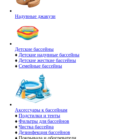
Надувные джакузи
Детские бассейны
♦
Детские надувные бассейны
♦
Детские жесткие бассейны
♦
Семейные бассейны
Аксессуары к бассейнам
♦
Подстилки и тенты
♦
Фильтры для бассейнов
♦
Чистка бассейна
♦
Дезинфекция бассейнов
♦
Покрывала и обогреватели