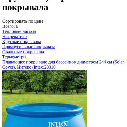
покрывала
Cортировать по цене
Всего: 6
Тепловые насосы
Нагреватели
Круглые покрывала
Прямоугольные покрывала
Овальные покрывала
Термометры
Плавающее покрывало для бассейнов диаметром 244 см (Solar
Cover), Интекс (Intex)
28010