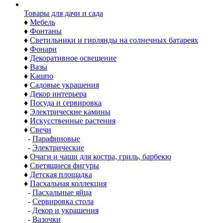
Товары для дачи и сада
♦
Мебель
♦
Фонтаны
♦
Светильники и гирлянды на солнечных батареях
♦
Фонари
♦
Декоративное освещение
♦
Вазы
♦
Кашпо
♦
Садовые украшения
♦
Декор интерьера
♦
Посуда и сервировка
♦
Электрические камины
♦
Искусственные растения
♦
Свечи
-
Парафиновые
-
Электрические
♦
Очаги и чаши для костра, гриль, барбекю
♦
Светящиеся фигуры
♦
Детская площадка
♦
Пасхальная коллекция
-
Пасхальные яйца
-
Сервировка стола
-
Декор и украшения
-
Вазочки