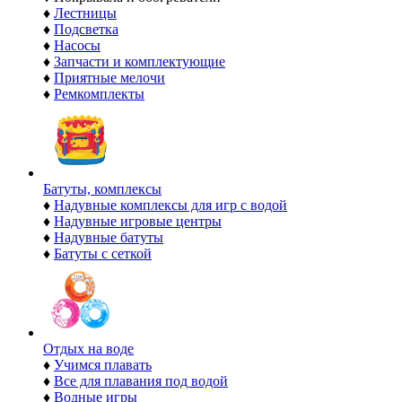
♦
Лестницы
♦
Подсветка
♦
Насосы
♦
Запчасти и комплектующие
♦
Приятные мелочи
♦
Ремкомплекты
Батуты, комплексы
♦
Надувные комплексы для игр с водой
♦
Надувные игровые центры
♦
Надувные батуты
♦
Батуты с сеткой
Отдых на воде
♦
Учимся плавать
♦
Все для плавания под водой
♦
Водные игры