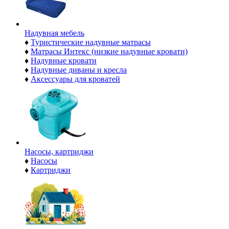
Надувная мебель
♦
Туристические надувные матрасы
♦
Матрасы Интекс (низкие надувные кровати)
♦
Надувные кровати
♦
Надувные диваны и кресла
♦
Аксессуары для кроватей
Насосы, картриджи
♦
Насосы
♦
Картриджи