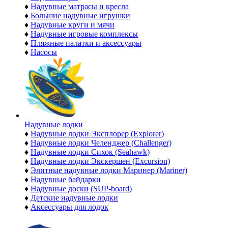
♦
Надувные матрасы и кресла
♦
Большие надувные игрушки
♦
Надувные круги и мячи
♦
Надувные игровые комплексы
♦
Пляжные палатки и аксессуары
♦
Насосы
Надувные лодки
♦
Надувные лодки Эксплорер (Explorer)
♦
Надувные лодки Челенджер (Challenger)
♦
Надувные лодки Сихок (Seahawk)
♦
Надувные лодки Экскершен (Excursion)
♦
Элитные надувные лодки Маринер (Mariner)
♦
Надувные байдарки
♦
Надувные доски (SUP-board)
♦
Детские надувные лодки
♦
Аксессуары для лодок