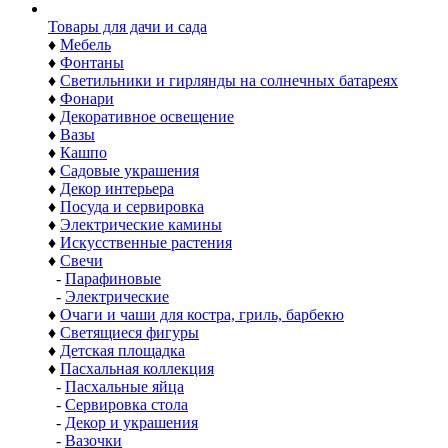
Товары для дачи и сада
♦
Мебель
♦
Фонтаны
♦
Светильники и гирлянды на солнечных батареях
♦
Фонари
♦
Декоративное освещение
♦
Вазы
♦
Кашпо
♦
Садовые украшения
♦
Декор интерьера
♦
Посуда и сервировка
♦
Электрические камины
♦
Искусственные растения
♦
Свечи
-
Парафиновые
-
Электрические
♦
Очаги и чаши для костра, гриль, барбекю
♦
Светящиеся фигуры
♦
Детская площадка
♦
Пасхальная коллекция
-
Пасхальные яйца
-
Сервировка стола
-
Декор и украшения
-
Вазочки