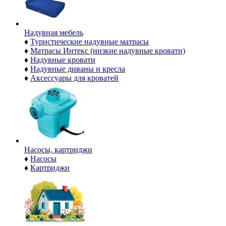
Надувная мебель
♦
Туристические надувные матрасы
♦
Матрасы Интекс (низкие надувные кровати)
♦
Надувные кровати
♦
Надувные диваны и кресла
♦
Аксессуары для кроватей
Насосы, картриджи
♦
Насосы
♦
Картриджи