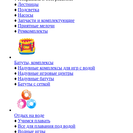
♦
Лестницы
♦
Подсветка
♦
Насосы
♦
Запчасти и комплектующие
♦
Приятные мелочи
♦
Ремкомплекты
Батуты, комплексы
♦
Надувные комплексы для игр с водой
♦
Надувные игровые центры
♦
Надувные батуты
♦
Батуты с сеткой
Отдых на воде
♦
Учимся плавать
♦
Все для плавания под водой
♦
Водные игры