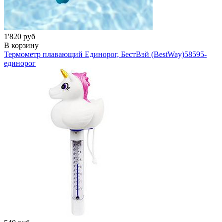
1'820 руб
В корзину
Термометр плавающий Единорог, БестВэй (BestWay)
58595-
единорог