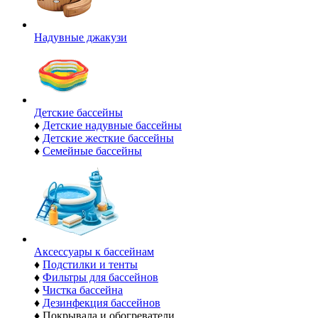
Надувные джакузи
Детские бассейны
♦
Детские надувные бассейны
♦
Детские жесткие бассейны
♦
Семейные бассейны
Аксессуары к бассейнам
♦
Подстилки и тенты
♦
Фильтры для бассейнов
♦
Чистка бассейна
♦
Дезинфекция бассейнов
♦
Покрывала и обогреватели