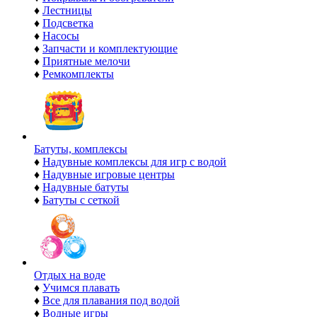
♦
Лестницы
♦
Подсветка
♦
Насосы
♦
Запчасти и комплектующие
♦
Приятные мелочи
♦
Ремкомплекты
Батуты, комплексы
♦
Надувные комплексы для игр с водой
♦
Надувные игровые центры
♦
Надувные батуты
♦
Батуты с сеткой
Отдых на воде
♦
Учимся плавать
♦
Все для плавания под водой
♦
Водные игры