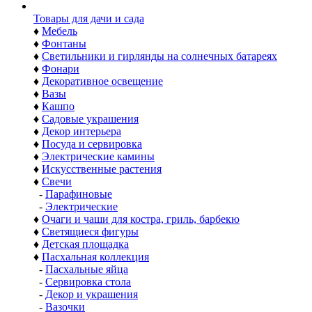
Товары для дачи и сада
♦
Мебель
♦
Фонтаны
♦
Светильники и гирлянды на солнечных батареях
♦
Фонари
♦
Декоративное освещение
♦
Вазы
♦
Кашпо
♦
Садовые украшения
♦
Декор интерьера
♦
Посуда и сервировка
♦
Электрические камины
♦
Искусственные растения
♦
Свечи
-
Парафиновые
-
Электрические
♦
Очаги и чаши для костра, гриль, барбекю
♦
Светящиеся фигуры
♦
Детская площадка
♦
Пасхальная коллекция
-
Пасхальные яйца
-
Сервировка стола
-
Декор и украшения
-
Вазочки