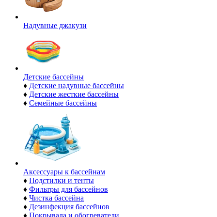
Надувные джакузи
Детские бассейны
♦
Детские надувные бассейны
♦
Детские жесткие бассейны
♦
Семейные бассейны
Аксессуары к бассейнам
♦
Подстилки и тенты
♦
Фильтры для бассейнов
♦
Чистка бассейна
♦
Дезинфекция бассейнов
♦
Покрывала и обогреватели