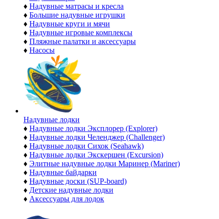
♦
Надувные матрасы и кресла
♦
Большие надувные игрушки
♦
Надувные круги и мячи
♦
Надувные игровые комплексы
♦
Пляжные палатки и аксессуары
♦
Насосы
Надувные лодки
♦
Надувные лодки Эксплорер (Explorer)
♦
Надувные лодки Челенджер (Challenger)
♦
Надувные лодки Сихок (Seahawk)
♦
Надувные лодки Экскершен (Excursion)
♦
Элитные надувные лодки Маринер (Mariner)
♦
Надувные байдарки
♦
Надувные доски (SUP-board)
♦
Детские надувные лодки
♦
Аксессуары для лодок