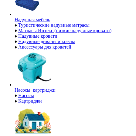
Надувная мебель
♦
Туристические надувные матрасы
♦
Матрасы Интекс (низкие надувные кровати)
♦
Надувные кровати
♦
Надувные диваны и кресла
♦
Аксессуары для кроватей
Насосы, картриджи
♦
Насосы
♦
Картриджи