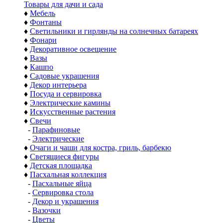
Товары для дачи и сада
♦
Мебель
♦
Фонтаны
♦
Светильники и гирлянды на солнечных батареях
♦
Фонари
♦
Декоративное освещение
♦
Вазы
♦
Кашпо
♦
Садовые украшения
♦
Декор интерьера
♦
Посуда и сервировка
♦
Электрические камины
♦
Искусственные растения
♦
Свечи
-
Парафиновые
-
Электрические
♦
Очаги и чаши для костра, гриль, барбекю
♦
Светящиеся фигуры
♦
Детская площадка
♦
Пасхальная коллекция
-
Пасхальные яйца
-
Сервировка стола
-
Декор и украшения
-
Вазочки
-
Цветы