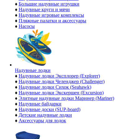
♦
Большие надувные игрушки
♦
Надувные круги и мячи
♦
Надувные игровые комплексы
♦
Пляжные палатки и аксессуары
♦
Насосы
Надувные лодки
♦
Надувные лодки Эксплорер (Explorer)
♦
Надувные лодки Челенджер (Challenger)
♦
Надувные лодки Сихок (Seahawk)
♦
Надувные лодки Экскершен (Excursion)
♦
Элитные надувные лодки Маринер (Mariner)
♦
Надувные байдарки
♦
Надувные доски (SUP-board)
♦
Детские надувные лодки
♦
Аксессуары для лодок