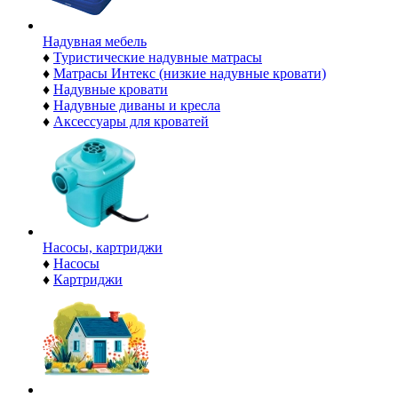
Надувная мебель
♦
Туристические надувные матрасы
♦
Матрасы Интекс (низкие надувные кровати)
♦
Надувные кровати
♦
Надувные диваны и кресла
♦
Аксессуары для кроватей
Насосы, картриджи
♦
Насосы
♦
Картриджи