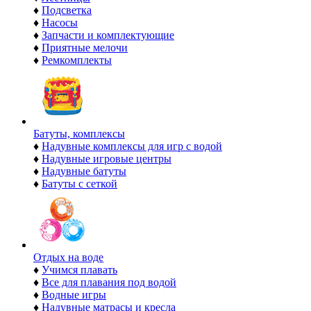
♦
Подсветка
♦
Насосы
♦
Запчасти и комплектующие
♦
Приятные мелочи
♦
Ремкомплекты
Батуты, комплексы
♦
Надувные комплексы для игр с водой
♦
Надувные игровые центры
♦
Надувные батуты
♦
Батуты с сеткой
Отдых на воде
♦
Учимся плавать
♦
Все для плавания под водой
♦
Водные игры
♦
Надувные матрасы и кресла