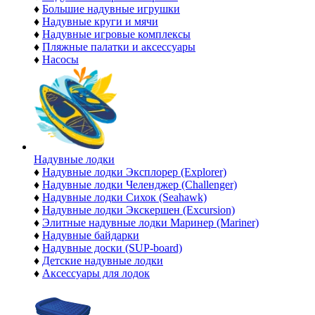
♦
Большие надувные игрушки
♦
Надувные круги и мячи
♦
Надувные игровые комплексы
♦
Пляжные палатки и аксессуары
♦
Насосы
Надувные лодки
♦
Надувные лодки Эксплорер (Explorer)
♦
Надувные лодки Челенджер (Challenger)
♦
Надувные лодки Сихок (Seahawk)
♦
Надувные лодки Экскершен (Excursion)
♦
Элитные надувные лодки Маринер (Mariner)
♦
Надувные байдарки
♦
Надувные доски (SUP-board)
♦
Детские надувные лодки
♦
Аксессуары для лодок