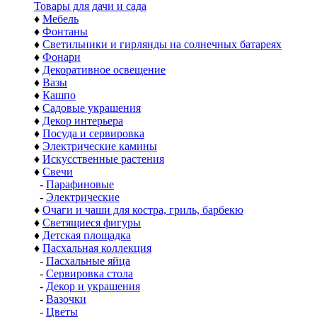
Товары для дачи и сада
♦
Мебель
♦
Фонтаны
♦
Светильники и гирлянды на солнечных батареях
♦
Фонари
♦
Декоративное освещение
♦
Вазы
♦
Кашпо
♦
Садовые украшения
♦
Декор интерьера
♦
Посуда и сервировка
♦
Электрические камины
♦
Искусственные растения
♦
Свечи
-
Парафиновые
-
Электрические
♦
Очаги и чаши для костра, гриль, барбекю
♦
Светящиеся фигуры
♦
Детская площадка
♦
Пасхальная коллекция
-
Пасхальные яйца
-
Сервировка стола
-
Декор и украшения
-
Вазочки
-
Цветы