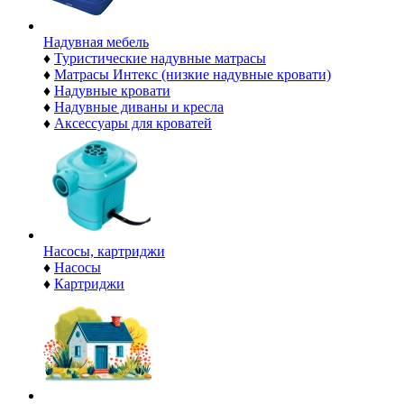
Надувная мебель
♦
Туристические надувные матрасы
♦
Матрасы Интекс (низкие надувные кровати)
♦
Надувные кровати
♦
Надувные диваны и кресла
♦
Аксессуары для кроватей
Насосы, картриджи
♦
Насосы
♦
Картриджи