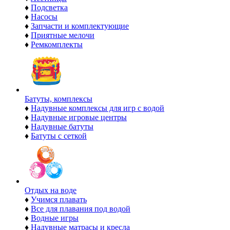
♦
Подсветка
♦
Насосы
♦
Запчасти и комплектующие
♦
Приятные мелочи
♦
Ремкомплекты
Батуты, комплексы
♦
Надувные комплексы для игр с водой
♦
Надувные игровые центры
♦
Надувные батуты
♦
Батуты с сеткой
Отдых на воде
♦
Учимся плавать
♦
Все для плавания под водой
♦
Водные игры
♦
Надувные матрасы и кресла