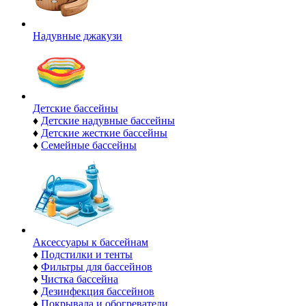
Надувные джакузи
Детские бассейны
♦
Детские надувные бассейны
♦
Детские жесткие бассейны
♦
Семейные бассейны
Аксессуары к бассейнам
♦
Подстилки и тенты
♦
Фильтры для бассейнов
♦
Чистка бассейна
♦
Дезинфекция бассейнов
♦
Покрывала и обогреватели