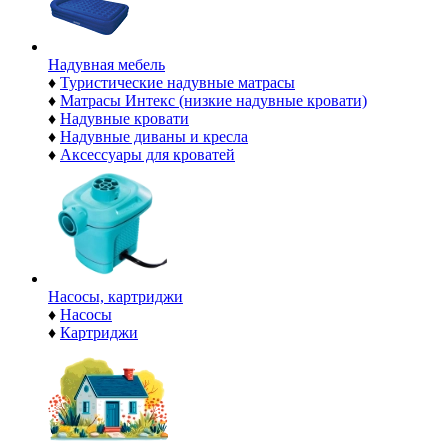
Надувная мебель
♦
Туристические надувные матрасы
♦
Матрасы Интекс (низкие надувные кровати)
♦
Надувные кровати
♦
Надувные диваны и кресла
♦
Аксессуары для кроватей
Насосы, картриджи
♦
Насосы
♦
Картриджи