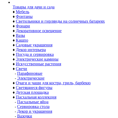
Товары для дачи и сада
♦
Мебель
♦
Фонтаны
♦
Светильники и гирлянды на солнечных батареях
♦
Фонари
♦
Декоративное освещение
♦
Вазы
♦
Кашпо
♦
Садовые украшения
♦
Декор интерьера
♦
Посуда и сервировка
♦
Электрические камины
♦
Искусственные растения
♦
Свечи
-
Парафиновые
-
Электрические
♦
Очаги и чаши для костра, гриль, барбекю
♦
Светящиеся фигуры
♦
Детская площадка
♦
Пасхальная коллекция
-
Пасхальные яйца
-
Сервировка стола
-
Декор и украшения
-
Вазочки