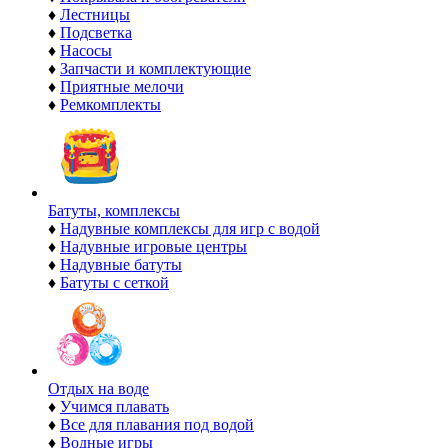
♦
Лестницы
♦
Подсветка
♦
Насосы
♦
Запчасти и комплектующие
♦
Приятные мелочи
♦
Ремкомплекты
Батуты, комплексы
♦
Надувные комплексы для игр с водой
♦
Надувные игровые центры
♦
Надувные батуты
♦
Батуты с сеткой
Отдых на воде
♦
Учимся плавать
♦
Все для плавания под водой
♦
Водные игры