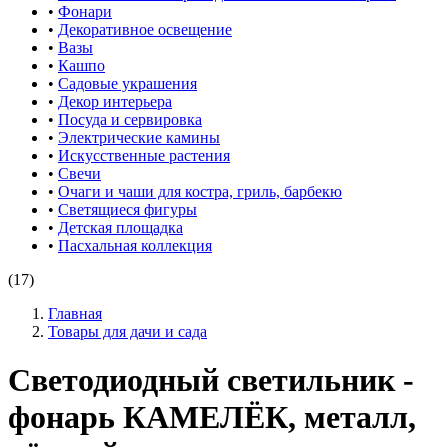
•
Фонари
•
Декоративное освещение
•
Вазы
•
Кашпо
•
Садовые украшения
•
Декор интерьера
•
Посуда и сервировка
•
Электрические камины
•
Искусственные растения
•
Свечи
•
Очаги и чаши для костра, гриль, барбекю
•
Светящиеся фигуры
•
Детская площадка
•
Пасхальная коллекция
(17)
Главная
Товары для дачи и сада
Светодиодный светильник -
фонарь КАМЕЛЁК, металл,