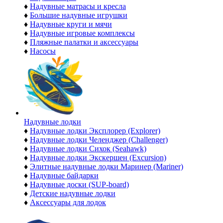
♦
Надувные матрасы и кресла
♦
Большие надувные игрушки
♦
Надувные круги и мячи
♦
Надувные игровые комплексы
♦
Пляжные палатки и аксессуары
♦
Насосы
Надувные лодки
♦
Надувные лодки Эксплорер (Explorer)
♦
Надувные лодки Челенджер (Challenger)
♦
Надувные лодки Сихок (Seahawk)
♦
Надувные лодки Экскершен (Excursion)
♦
Элитные надувные лодки Маринер (Mariner)
♦
Надувные байдарки
♦
Надувные доски (SUP-board)
♦
Детские надувные лодки
♦
Аксессуары для лодок