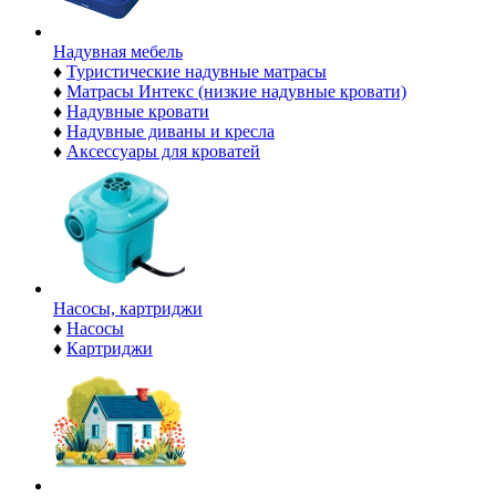
Надувная мебель
♦
Туристические надувные матрасы
♦
Матрасы Интекс (низкие надувные кровати)
♦
Надувные кровати
♦
Надувные диваны и кресла
♦
Аксессуары для кроватей
Насосы, картриджи
♦
Насосы
♦
Картриджи