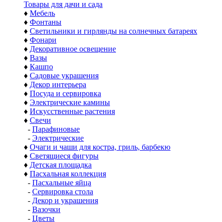
Товары для дачи и сада
♦
Мебель
♦
Фонтаны
♦
Светильники и гирлянды на солнечных батареях
♦
Фонари
♦
Декоративное освещение
♦
Вазы
♦
Кашпо
♦
Садовые украшения
♦
Декор интерьера
♦
Посуда и сервировка
♦
Электрические камины
♦
Искусственные растения
♦
Свечи
-
Парафиновые
-
Электрические
♦
Очаги и чаши для костра, гриль, барбекю
♦
Светящиеся фигуры
♦
Детская площадка
♦
Пасхальная коллекция
-
Пасхальные яйца
-
Сервировка стола
-
Декор и украшения
-
Вазочки
-
Цветы