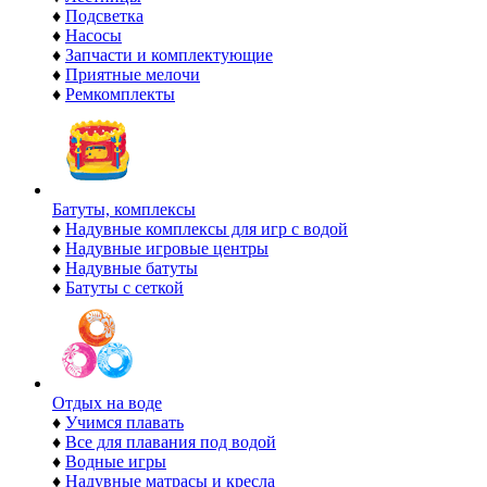
♦
Подсветка
♦
Насосы
♦
Запчасти и комплектующие
♦
Приятные мелочи
♦
Ремкомплекты
Батуты, комплексы
♦
Надувные комплексы для игр с водой
♦
Надувные игровые центры
♦
Надувные батуты
♦
Батуты с сеткой
Отдых на воде
♦
Учимся плавать
♦
Все для плавания под водой
♦
Водные игры
♦
Надувные матрасы и кресла