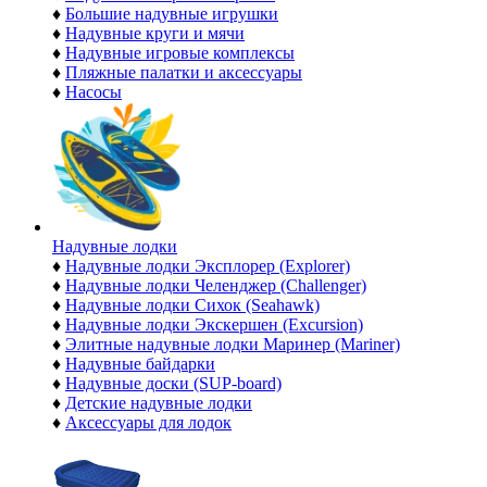
♦
Большие надувные игрушки
♦
Надувные круги и мячи
♦
Надувные игровые комплексы
♦
Пляжные палатки и аксессуары
♦
Насосы
Надувные лодки
♦
Надувные лодки Эксплорер (Explorer)
♦
Надувные лодки Челенджер (Challenger)
♦
Надувные лодки Сихок (Seahawk)
♦
Надувные лодки Экскершен (Excursion)
♦
Элитные надувные лодки Маринер (Mariner)
♦
Надувные байдарки
♦
Надувные доски (SUP-board)
♦
Детские надувные лодки
♦
Аксессуары для лодок