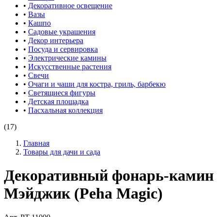
•
Декоративное освещение
•
Вазы
•
Кашпо
•
Садовые украшения
•
Декор интерьера
•
Посуда и сервировка
•
Электрические камины
•
Искусственные растения
•
Свечи
•
Очаги и чаши для костра, гриль, барбекю
•
Светящиеся фигуры
•
Детская площадка
•
Пасхальная коллекция
(17)
Главная
Товары для дачи и сада
Декоративный фонарь-камин 
Мэйджик (Peha Magic)