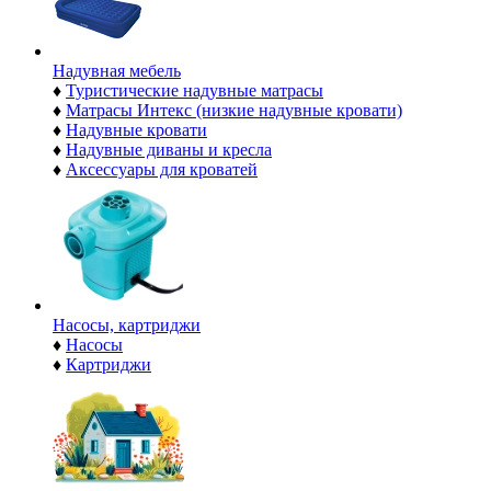
Надувная мебель
♦
Туристические надувные матрасы
♦
Матрасы Интекс (низкие надувные кровати)
♦
Надувные кровати
♦
Надувные диваны и кресла
♦
Аксессуары для кроватей
Насосы, картриджи
♦
Насосы
♦
Картриджи