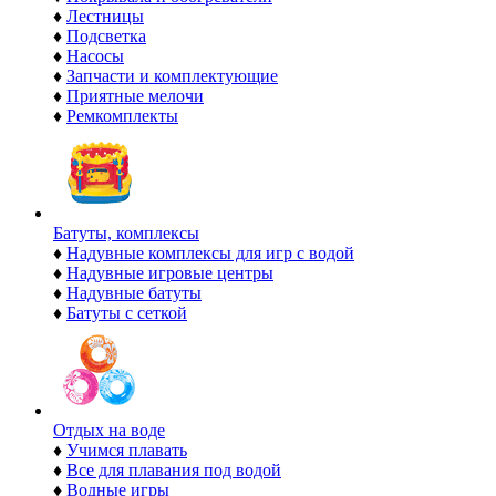
♦
Лестницы
♦
Подсветка
♦
Насосы
♦
Запчасти и комплектующие
♦
Приятные мелочи
♦
Ремкомплекты
Батуты, комплексы
♦
Надувные комплексы для игр с водой
♦
Надувные игровые центры
♦
Надувные батуты
♦
Батуты с сеткой
Отдых на воде
♦
Учимся плавать
♦
Все для плавания под водой
♦
Водные игры