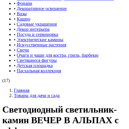
•
Фонари
•
Декоративное освещение
•
Вазы
•
Кашпо
•
Садовые украшения
•
Декор интерьера
•
Посуда и сервировка
•
Электрические камины
•
Искусственные растения
•
Свечи
•
Очаги и чаши для костра, гриль, барбекю
•
Светящиеся фигуры
•
Детская площадка
•
Пасхальная коллекция
(17)
Главная
Товары для дачи и сада
Светодиодный светильник-
камин ВЕЧЕР В АЛЬПАХ с