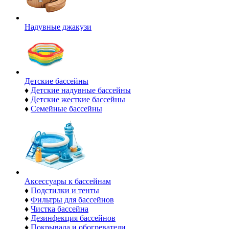
Надувные джакузи
Детские бассейны
♦
Детские надувные бассейны
♦
Детские жесткие бассейны
♦
Семейные бассейны
Аксессуары к бассейнам
♦
Подстилки и тенты
♦
Фильтры для бассейнов
♦
Чистка бассейна
♦
Дезинфекция бассейнов
♦
Покрывала и обогреватели